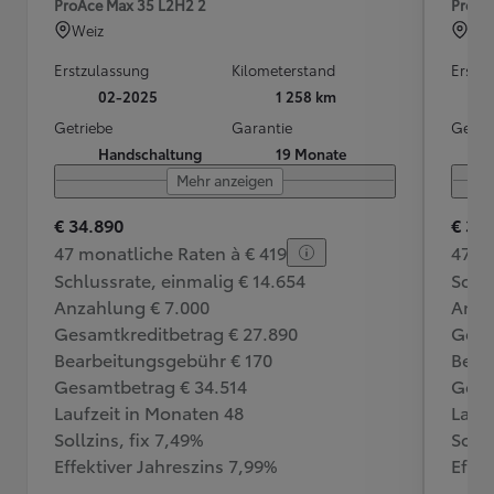
ProAce Max 35 L2H2 2
ProMa
Weiz
Tul
Erstzulassung
Kilometerstand
Erstz
02-2025
1 258 km
Getriebe
Garantie
Getri
Handschaltung
19 Monate
Mehr anzeigen
€ 34.890
€ 34
47 monatliche Raten à € 419
47 m
Schlussrate, einmalig € 14.654
Schlu
Anzahlung € 7.000
Anza
Gesamtkreditbetrag € 27.890
Gesa
Bearbeitungsgebühr € 170
Bear
Gesamtbetrag € 34.514
Gesa
Laufzeit in Monaten 48
Lauf
Sollzins, fix 7,49%
Sollz
Effektiver Jahreszins 7,99%
Effek