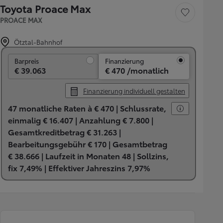
Toyota Proace Max
Fahrzeug speichern
PROACE MAX
Ötztal-Bahnhof
Barpreis
Barpreis
Finanzierung
€ 39.063
€ 470 /monatlich
Finanzierung individuell gestalten
47 monatliche Raten à € 470 |
Schlussrate,
einmalig € 16.407 |
Anzahlung € 7.800 |
Gesamtkreditbetrag € 31.263 |
Bearbeitungsgebühr € 170 |
Gesamtbetrag
€ 38.666 |
Laufzeit in Monaten 48 |
Sollzins,
fix 7,49% |
Effektiver Jahreszins 7,97%