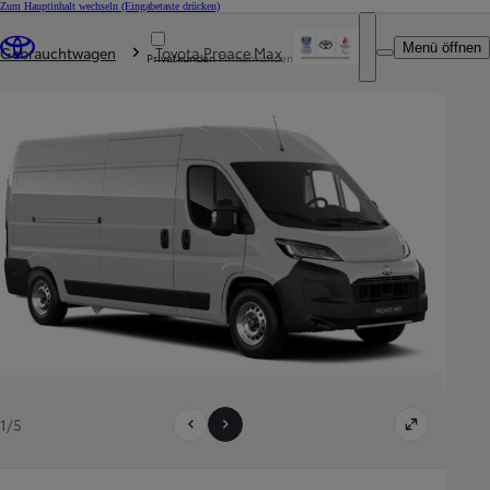
Zum Hauptinhalt wechseln
(Eingabetaste drücken)
Du bist hier
:
Menü öffnen
Gebrauchtwagen
Toyota Proace Max
Privatkunden
Firmenkunden
1/5