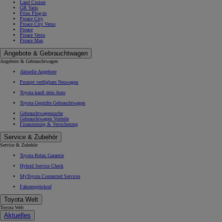
Land Cruiser
GR Yaris
Prius Plug-in
Proace City
Proace City Verso
Proace
Proace Verso
Proace Max
Angebote & Gebrauchtwagen
Angebote & Gebrauchtwagen
Aktuelle Angebote
Prompt verfügbare Neuwagen
Toyota kauft dein Auto
Toyota Geprüfte Gebrauchtwagen
Gebrauchtwagensuche
Gebrauchtwagen Vorteile
Finanzierung & Versicherung
Service & Zubehör
Service & Zubehör
Toyota Relax Garantie
Hybrid Service Check
MyToyota Connected Services
Fahrzeugrückruf
Toyota Welt
Toyota Welt
Aktuelles