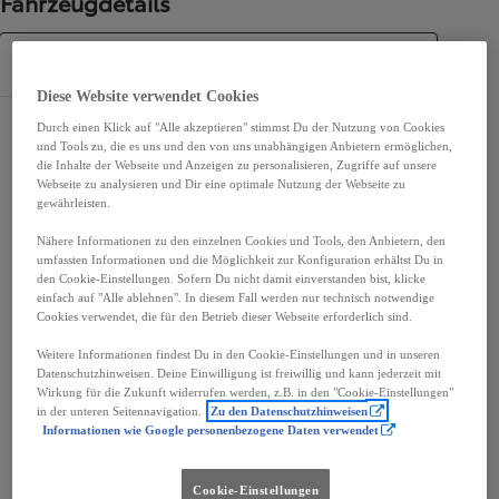
Fahrzeugdetails
Spezifikationen
Diese Website verwendet Cookies
Durch einen Klick auf "Alle akzeptieren" stimmst Du der Nutzung von Cookies
Maße und Abmessungen
und Tools zu, die es uns und den von uns unabhängigen Anbietern ermöglichen,
die Inhalte der Webseite und Anzeigen zu personalisieren, Zugriffe auf unsere
Türen
4
Webseite zu analysieren und Dir eine optimale Nutzung der Webseite zu
Sitze
3
gewährleisten.
Nähere Informationen zu den einzelnen Cookies und Tools, den Anbietern, den
umfassten Informationen und die Möglichkeit zur Konfiguration erhältst Du in
den Cookie-Einstellungen. Sofern Du nicht damit einverstanden bist, klicke
einfach auf "Alle ablehnen". In diesem Fall werden nur technisch notwendige
mm
Cookies verwendet, die für den Betrieb dieser Webseite erforderlich sind.
2 522
Weitere Informationen findest Du in den Cookie-Einstellungen und in unseren
Höhe
Datenschutzhinweisen. Deine Einwilligung ist freiwillig und kann jederzeit mit
Wirkung für die Zukunft widerrufen werden, z.B. in den "Cookie-Einstellungen"
in der unteren Seitennavigation.
Zu den Datenschutzhinweisen
Länge
5 998
mm
Informationen wie Google personenbezogene Daten verwendet
Cookie-Einstellungen