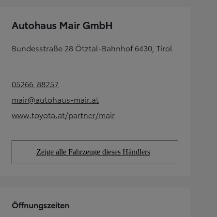
Autohaus Mair GmbH
Bundesstraße 28 Ötztal-Bahnhof 6430, Tirol
05266-88257
(Opens in new tab)
mair@autohaus-mair.at
(Opens in new tab)
www.toyota.at/partner/mair
(Opens in new tab)
Zeige alle Fahrzeuge dieses Händlers
(Opens in new tab)
Öffnungszeiten