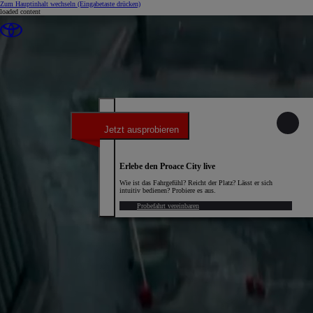
Zum Hauptinhalt wechseln
(Eingabetaste drücken)
loaded content
Jetzt ausprobieren
Erlebe den Proace City live
Wie ist das Fahrgefühl? Reicht der Platz? Lässt er sich
intuitiv bedienen? Probiere es aus.
Probefahrt vereinbaren