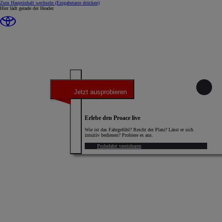
Zum Hauptinhalt wechseln
(Eingabetaste drücken)
Hier lädt gerade der Header.
Jetzt ausprobieren
Erlebe den Proace live
Wie ist das Fahrgefühl? Reicht der Platz? Lässt er sich
intuitiv bedienen? Probiere es aus.
Probefahrt vereinbaren