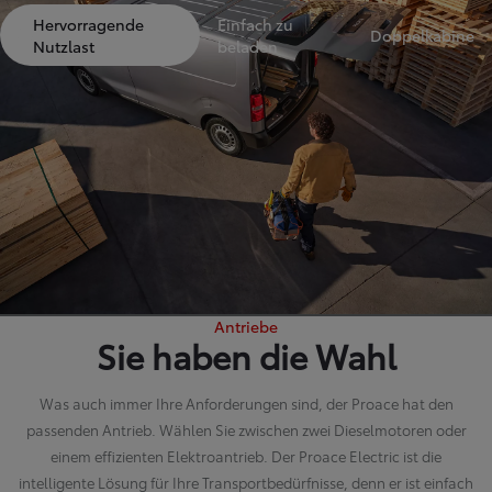
Hervorragende
Einfach zu
Doppelkabine
Nutzlast
beladen
Antriebe
Sie haben die Wahl
Was auch immer Ihre Anforderungen sind, der Proace hat den
passenden Antrieb. Wählen Sie zwischen zwei Dieselmotoren oder
einem effizienten Elektroantrieb. Der Proace Electric ist die
intelligente Lösung für Ihre Transportbedürfnisse, denn er ist einfach