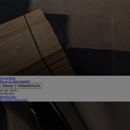
Toyota Relax
Bis zu 10 Jahre Garantie*
Diesel
Vollelektrisch
ab inkl. MwSt.
36.960,00 €
Mobiles Büro
Ihr mobiler Arbeitsplatz