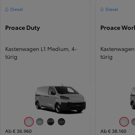
Diesel
Diesel
Proace Duty
Proace Wor
Kastenwagen L1 Medium, 4-
Kastenwagen 
türig
türig
Icy White (EPR)
Silver Shadow Metallic (KCA)
Titanium Grey Metallic (KKJ)
Black Metallic (KTV)
Icy Whit
Ab € 36.960
Ab € 38.160