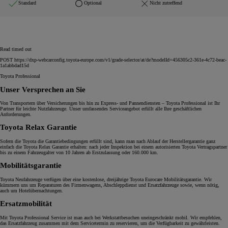
Standard
Optional
Nicht zutreffend
Read timed out
POST https://dxp-webcarconfig.toyota-europe.com/v1/grade-selector/at/de?modelId=456305c2-361e-4c72-beac-
1a1abbdad15d
Toyota Professional
Unser Versprechen an Sie
Von Transportern über Versicherungen bis hin zu Express- und Pannendiensten – Toyota Professional ist Ihr
Partner für leichte Nutzfahrzeuge. Unser umfassendes Serviceangebot erfüllt alle Ihre geschäftlichen
Anforderungen.
Toyota Relax Garantie
Sofern die Toyota die Garantiebedingungen erfüllt sind, kann man nach Ablauf der Herstellergarantie ganz
einfach die Toyota Relax Garantie erhalten: nach jeder Inspektion bei einem autorisierten Toyota Vertragspartner
bis zu einem Fahrzeugalter von 10 Jahren ab Erstzulassung oder 160.000 km.
Mobilitätsgarantie
Toyota Neufahrzeuge verfügen über eine kostenlose, dreijährige Toyota Eurocare Mobilitätsgarantie. Wir
kümmern uns um Reparaturen des Firmenwagens, Abschleppdienst und Ersatzfahrzeuge sowie, wenn nötig,
auch um Hotelübernachtungen.
Ersatzmobilität
Mit Toyota Professional Service ist man auch bei Werkstattbesuchen uneingeschränkt mobil. Wir empfehlen,
das Ersatzfahrzeug zusammen mit dem Servicetermin zu reservieren, um die Verfügbarkeit zu gewährleisten.