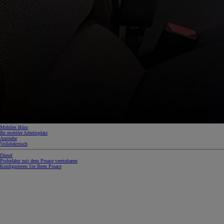
Mobiles Büro
Ihr mobiler Arbeitsplatz
Antriebe
Vollelektrisch
Diesel
Probefahrt mit dem Proace vereinbaren
Konfigurieren Sie Ihren Proace