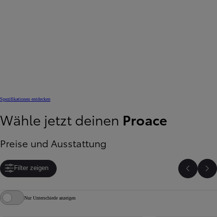
Spezifikationen entdecken
Wähle jetzt deinen
Proace
Preise und Ausstattung
Filter zeigen
Zurück
We
Nur Unterschiede anzeigen