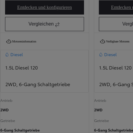
Entdecken und konfigurieren
Entdecken 
Proace Duty
Vergleichen
Verg
Motoreninformation
Verfügbare Motoren
Diesel
Diesel
1.5L Diesel 120
1.5L Diesel 120
2WD, 6-Gang Schaltgetriebe
2WD, 6-Gang S
Antrieb
Antrieb
2WD
2WD
Getriebe
Getriebe
6-Gang Schaltgetriebe
6-Gang Schaltgetrieb