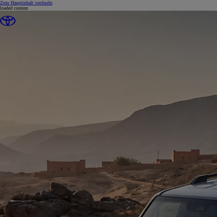
(Eingabetaste drücken)
Zum Hauptinhalt wechseln
loaded content