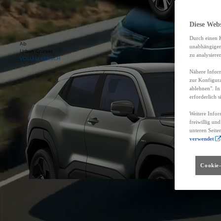
Diese Web
Durch einen K
Ab
unabhängigen 
Urban Cruiser
zu analysiere
VOLLELEKTRISCH
Nähere Inform
zur Konfigura
ablehnen". In
erforderlich s
Weitere Infor
freiwillig un
unteren Seite
verwendet
Cookie-