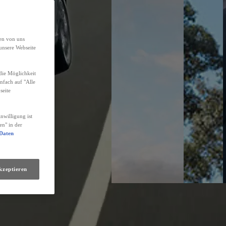
den von uns
unsere Webseite
die Möglichkeit
infach auf "Alle
seite
nwilligung ist
en" in der
 Daten
kzeptieren