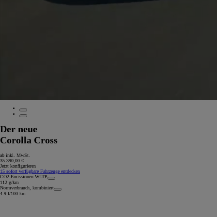
Ab
C-HR
HYBRID ODER PLUG-IN HYBRID ELEKTRISCH
Der neue
Corolla Cross
ab inkl. MwSt.
35.390,00 €
Jetzt konfigurieren
15 sofort verfügbare Fahrzeuge entdecken
CO2-Emissionen WLTP
112 g/km
Normverbrauch, kombiniert
4.9 l/100 km