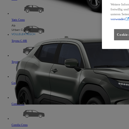
Weitere Infor
freiwillig un
unteren Seite
verwendet
Yaris Cross
Ab
Urban Cruiser
VOLLELEKTRISCH
Cookie-
Toyota C-HR
Toyota bZ4X
Corolla
Corolla TS
Corolla Cross