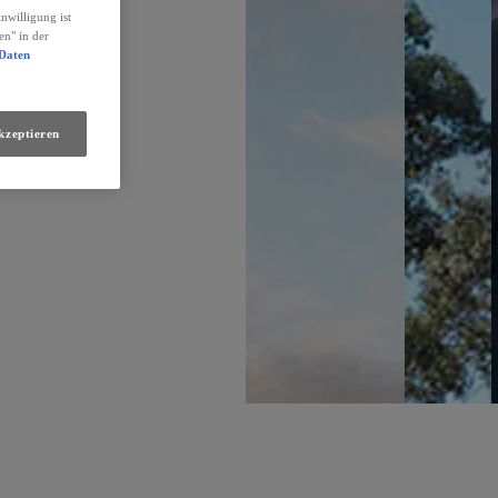
nwilligung ist
en" in der
 Daten
kzeptieren