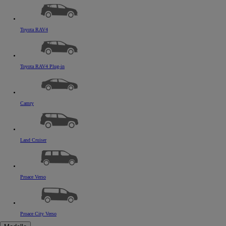
Toyota RAV4
Ab
C-HR
HYBRID ODER PLUG-IN HYBRID ELEKTRISCH
Toyota RAV4 Plug-in
Camry
Land Cruiser
Proace Verso
Proace City Verso