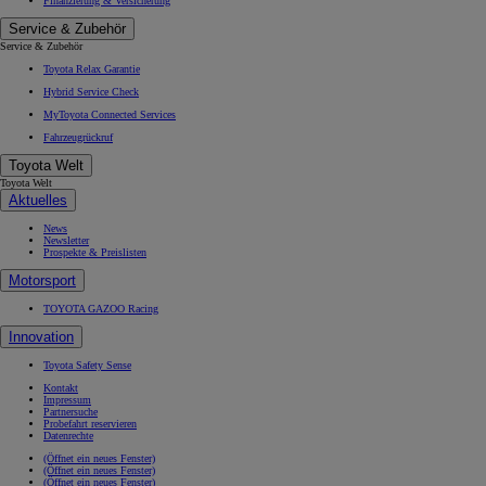
Finanzierung & Versicherung
Service & Zubehör
Ab
Service & Zubehör
Hilux
Toyota Relax Garantie
VOLLELEKTRISCH & MILD-HYBRID
Hybrid Service Check
MyToyota Connected Services
Fahrzeugrückruf
Toyota Welt
Toyota Welt
Aktuelles
News
Newsletter
Prospekte & Preislisten
Motorsport
TOYOTA GAZOO Racing
Innovation
Toyota Safety Sense
Kontakt
Impressum
Partnersuche
Probefahrt reservieren
Datenrechte
(Öffnet ein neues Fenster)
(Öffnet ein neues Fenster)
(Öffnet ein neues Fenster)