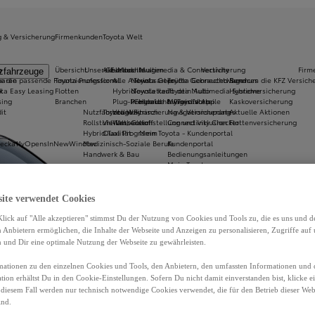
g & Versicherung
Firmenkunden
Toyota Welt
g
Übersicht
Unsere E-Modelle
Aktuelles
Gebrauchtwagen
Multimedia & Connectivity
Versicherung
Firm
zfahrzeuge
baren
de die passende Finanzierungsform
Toyota Professional
Alle Antriebsarten
News
Toyota Geprüfte Gebrauchtwagen
Toyota Connected Services
Rund um die KFZ Versich
k
ota Easy Leasing
Flotten
Hybrid
Newsletter
Toyota kauft dein Auto
Toyota Multimedia Systeme
Hybridversicherung
sing
Branchen
Plug-In Hybrid
Prospekte & Preislisten
Gebrauchtwagen Vorteile
MyToyota App
Kaskoversicherung
it
Nutzfahrzeuge
Toyota Way
Vollelektrisch
Finanzierung & Versicherung
Navigationsupdates
Aktuelle Aktionen
Rollstuhl-Umbauten
Vielfalt, Gleichstellung und Inklusion
Wasserstoff
Connectivity Checker
Flottenversicherung
Hybrid Taxi Programm
Qualität
Mein Toyota - Kundenportal
heck
a11yOpensInNewWindow
Medizinisch-Soziale Berufe
Kundenportal
Handwerk & Bau
Bedienungsanleitungen
Mein Toyota
site verwendet Cookies
lick auf "Alle akzeptieren" stimmst Du der Nutzung von Cookies und Tools zu, die es uns und 
Anbietern ermöglichen, die Inhalte der Webseite und Anzeigen zu personalisieren, Zugriffe auf 
n und Dir eine optimale Nutzung der Webseite zu gewährleisten.
ationen zu den einzelnen Cookies und Tools, den Anbietern, den umfassten Informationen und 
tion erhältst Du in den Cookie-Einstellungen. Sofern Du nicht damit einverstanden bist, klicke e
 diesem Fall werden nur technisch notwendige Cookies verwendet, die für den Betrieb dieser Web
ind.