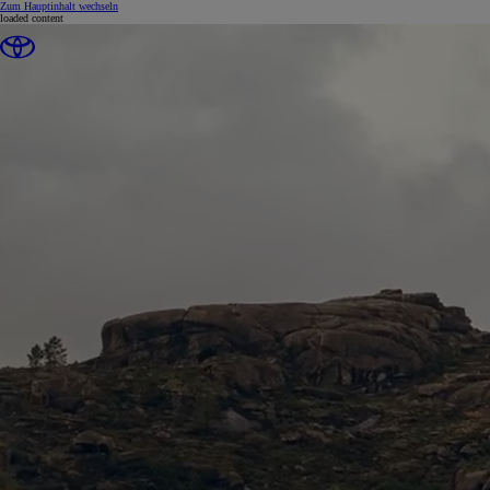
(Eingabetaste drücken)
Zum Hauptinhalt wechseln
loaded content