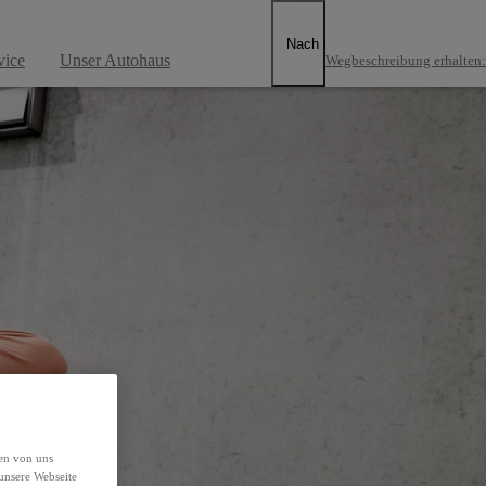
kstatt
Nach rechts scrollen
vice
Unser Autohaus
Wegbeschreibung erhalten
:
den von uns
unsere Webseite