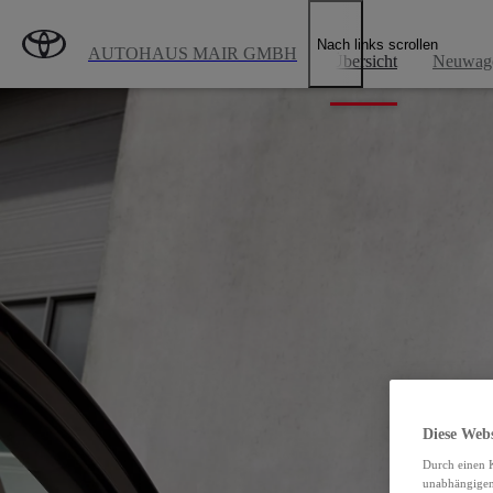
Zum Hauptinhalt wechseln
(Eingabetaste drücken)
Toyot
Nach links scrollen
AUTOHAUS MAIR GMBH
Übersicht
Neuwag
Diese Web
Durch einen K
unabhängigen 