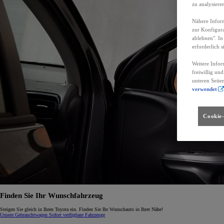
zu analysiere
Nähere Inform
zur Konfigura
ablehnen". In
erforderlich s
Weitere Infor
freiwillig un
unteren Seite
verwendet
Cookie-
Finden Sie Ihr Wunschfahrzeug
Steigen Sie gleich in Ihren Toyota ein. Finden Sie Ihr Wunschauto in Ihrer Nähe!
Unsere Gebrauchtwagen
Sofort verfügbare Fahrzeuge