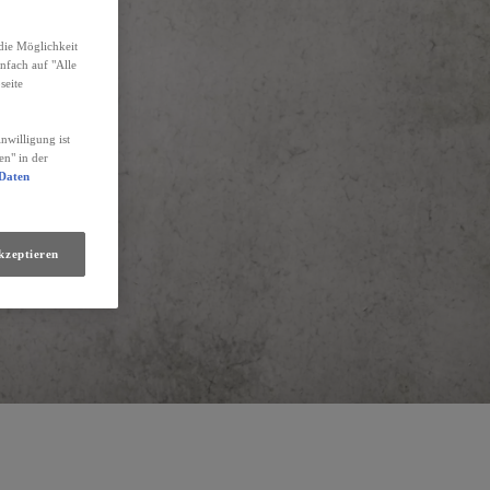
die Möglichkeit
infach auf "Alle
seite
nwilligung ist
en" in der
 Daten
kzeptieren