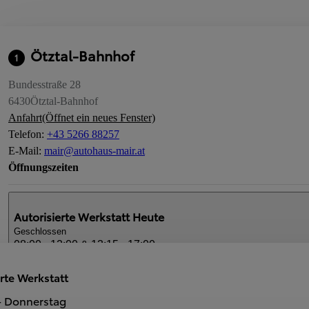
Ötztal-Bahnhof
1
Bundesstraße 28
6430
Ötztal-Bahnhof
Anfahrt
(Öffnet ein neues Fenster)
Telefon
:
+43 5266 88257
E-Mail
:
mair@autohaus-mair.at
Öffnungszeiten
Autorisierte Werkstatt
Heute
Geschlossen
08:00 - 12:00 & 13:15 - 17:00
rte Werkstatt
Autorisierter Händler
Heute
- Donnerstag