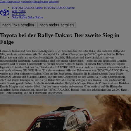
Zum Hauptinhalt wechseln
(Eingabetaste drücken)
TOYOTA GAZOO Racing
TOYOTA GAZOO Racing
WRC
WRC
WEC
WEC
Dakar Rallye
Dakar Rallye
nach links scrollen
nach rechts scrollen
Toyota bei der Rallye Dakar: Der zweite Sieg in
Folge
Extremes Terrain und hohe Geschwindigkeiten – wir konnten dem Reiz der Dakar, der härtesten Rallye der
Welt, noch nie widerstehen. Als Teil der World Rally-Raid Championship (W2RC) geht es bei der Rallye
Dakar aber um mehr als nur Geschwindigkeit. Qualität, Haltbarkeit und Zuverlässigkeit sind von
entscheidender Bedeutung. Genau deshalb sind wir immer wieder dabei – nicht nur aus sportlichen Gründen,
sondern weil es unsere Leidenschaft ist, immer bessere Autos zu bauen. In diesem Jahr werden wir Toyotas
legendäre Robustheit bei den fünf Runden der FIA W2RC 2023 einmal mehr mit unserem weiterentwickelten
und noch stärkeren GR DKR Hilux T1+ demonstrieren. Alle drei Fahrerteams von TOYOTA GAZOO Racing
werden mit dem weiterentwickelten Hilux an den Start gehen, darunter die frischgebackenen Dakar-Sieger
Nasser Al-Attiyah und Mathieu Baumel, die mit dem Gesamtsieg bei der World Rally-Raid Championship
2022 und ihrem Triumph bei der Rallye Dakar 2023 die enorme Zähigkeit des Toyota Hilux eindrucksvoll
unter Beweis gestellt haben. Auch die südafrikanischen Rally-Raid-Sieger Giniel de Villiers und sein Beifahrer
Dennis Murphy sind wieder dabei. Um den immer wieder verbesserten Hilux optimal auf die Härten der
aktuellen Saison einzustellen, nutzte das TOYOTA GAZOO Racing Team die Erkenntnisse aus 25.000 Renn-
und Testkilometern, die die Fahrerteams absolvierten.