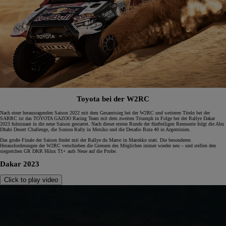
Toyota bei der W2RC
Nach einer herausragenden Saison 2022 mit dem Gesamtsieg bei der W2RC und weiteren Titeln bei der
SARRC ist das TOYOTA GAZOO Racing Team mit dem zweiten Triumph in Folge bei der Rallye Dakar
2023 fulminant in die neue Saison gestartet. Nach dieser ersten Runde der fünfteiligen Rennserie folgt die Abu
Dhabi Desert Challenge, die Sonora Rally in Mexiko und die Desafio Ruta 40 in Argentinien.
Das große Finale der Saison findet mit der Rallye du Maroc in Marokko statt. Die besonderen
Herausforderungen der W2RC verschieben die Grenzen des Möglichen immer wieder neu – und stellen den
siegreichen GR DKR Hilux T1+ aufs Neue auf die Probe.
Dakar 2023
Click to play video