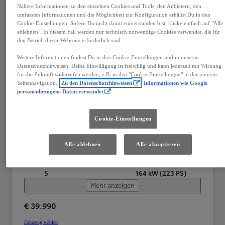
Nähere Informationen zu den einzelnen Cookies und Tools, den Anbietern, den
umfassten Informationen und die Möglichkeit zur Konfiguration erhältst Du in den
Cookie-Einstellungen. Sofern Du nicht damit einverstanden bist, klicke einfach auf "Alle
ablehnen". In diesem Fall werden nur technisch notwendige Cookies verwendet, die für
den Betrieb dieser Webseite erforderlich sind.
Weitere Informationen findest Du in den Cookie-Einstellungen und in unseren
Toyota C-HR
Datenschutzhinweisen. Deine Einwilligung ist freiwillig und kann jederzeit mit Wirkung
für die Zukunft widerrufen werden, z.B. in den "Cookie-Einstellungen" in der unteren
C-HR - 2,0 l Plugin 4x2 Active Drive CV + Technik Paket
Seitennavigation.
Zu den Datenschutzhinweisen
Informationen wie Google
personenbezogene Daten verwendet
Ried im Innkreis
PLUG-IN HYBRID
Cookie-Einstellungen
Getriebe
Treibstoff
Plug-In Hybrid
Alle ablehnen
Alle akzeptieren
Automatik
Benzin
Türen
Leistung
5
164 kW (223 PS)
Mehr anzeigen
€ 39.990
Fahrzeug wählen