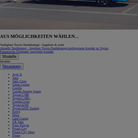
AUS MÖGLICHKEITEN WÄHLEN...
Verfügbare Toyota Neufahrzeuge - Angebote & mehr
Aktuelle Neufahrzeug - Angebote
Toyota Neufahrzeuge konfigurieren
Kontakt zu Toyota
Partnersuche
Probefahrt reservieren
Kontakt
Modelle
Modelle
Neuwagen
Aygo X
Yaris
Yaris Cross
Urban Cruiser
Corolla
Corolla Touring Sports
Toyota C-HR
Toyota C-HR+
Corolla Cross
Toyota bZ4X
Toyota bZ4X Touring
RAV4
Hilux
Land Cruiser
GR Yaris
Prius Plug-in
Proace City
Proace City Verso
Proace