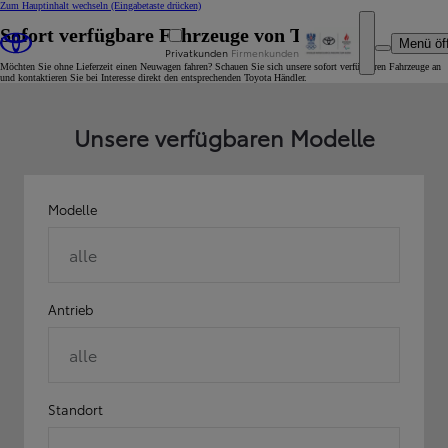
Zum Hauptinhalt wechseln
(Eingabetaste drücken)
Sofort verfügbare Fahrzeuge von Toyota
Menü öf
Privatkunden
Firmenkunden
Möchten Sie ohne Lieferzeit einen Neuwagen fahren? Schauen Sie sich unsere sofort verfügbaren Fahrzeuge an
und kontaktieren Sie bei Interesse direkt den entsprechenden Toyota Händler.
Unsere verfügbaren Modelle
Modelle
alle
Antrieb
alle
Standort