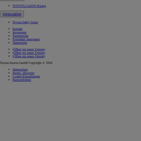
TOYOTA GAZOO Racing
Innovation
Toyota Safety Sense
Kontakt
Impressum
Partnersuche
Probefahrt reservieren
Datenrechte
(Öffnet ein neues Fenster)
(Öffnet ein neues Fenster)
(Öffnet ein neues Fenster)
Toyota Austria GmbH Copyright © 2026
Datenschutz
Rechtl. Hinweise
Cookie-Einstellungen
Barrierefreiheit