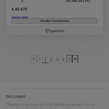
5
165 kW (343 PS)
€ 45.670
Fahrzeug wählen
Händler kontaktieren
Speichern
1
2
3
4
First Page
Vorherige Seite
Nächste Seite
Last Page
DISCLAIMER
¹ Sämtliche Fahrzeuge auf dieser Website werden nicht von der