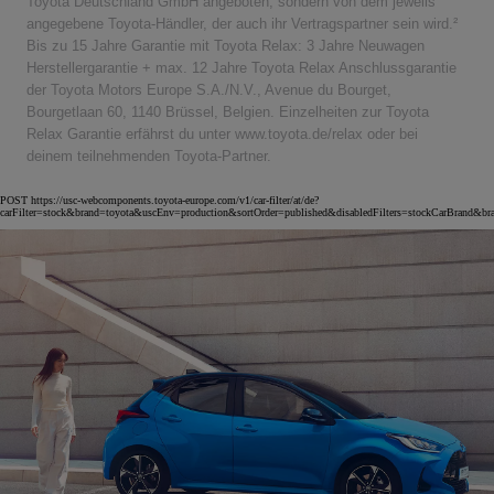
Toyota Deutschland GmbH angeboten, sondern von dem jeweils
angegebene Toyota-Händler, der auch ihr Vertragspartner sein wird.²
Bis zu 15 Jahre Garantie mit Toyota Relax: 3 Jahre Neuwagen
Herstellergarantie + max. 12 Jahre Toyota Relax Anschlussgarantie
der Toyota Motors Europe S.A./N.V., Avenue du Bourget,
Bourgetlaan 60, 1140 Brüssel, Belgien. Einzelheiten zur Toyota
Relax Garantie erfährst du unter www.toyota.de/relax oder bei
deinem teilnehmenden Toyota-Partner.
POST https://usc-webcomponents.toyota-europe.com/v1/car-filter/at/de?
carFilter=stock&brand=toyota&uscEnv=production&sortOrder=published&disabledFilters=stockCarBrand&br