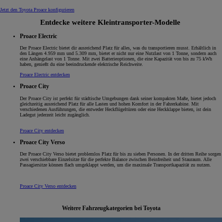
Jetzt den Toyota Proace konfigurieren
Entdecke weitere Kleintransporter-Modelle
Proace Electric
Der Proace Electric bietet dir ausreichend Platz für alles, was du transportieren musst. Erhältlich in
den Längen 4.959 mm und 5.309 mm, bietet er nicht nur eine Nutzlast von 1 Tonne, sondern auch
eine Anhängelast von 1 Tonne. Mit zwei Batterieoptionen, die eine Kapazität von bis zu 75 kWh
haben, genießt du eine beeindruckende elektrische Reichweite.
Proace Electric entdecken
Proace City
Der Proace City ist perfekt für städtische Umgebungen dank seiner kompakten Maße, bietet jedoch
gleichzeitig ausreichend Platz für alle Lasten und hohen Komfort in der Fahrerkabine. Mit
verschiedenen Ausführungen, die entweder Heckflügeltüren oder eine Heckklappe bieten, ist dein
Ladegut jederzeit leicht zugänglich.
Proace City entdecken
Proace City Verso
Der Proace City Verso bietet problemlos Platz für bis zu sieben Personen. In der dritten Reihe sorgen
zwei verschiebbare Einzelsitze für die perfekte Balance zwischen Beinfreiheit und Stauraum. Alle
Passagiersitze können flach umgeklappt werden, um die maximale Transportkapazität zu nutzen.
Proace City Verso entdecken
Weitere Fahrzeugkategorien bei Toyota