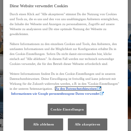
Gewerbliche Nutzung:
häufig eingesetzt von Unternehmen für den Transport von Produkten,
Diese Website verwendet Cookies
Ausrüstung und vielem mehr
Umzugsdienste:
geeignet für kleinere Umzüge, da sie ausreichend Platz für Möbel und persönliche
Gegenstände bieten
Durch einen Klick auf "Alle akzeptieren" stimmst Du der Nutzung von Cookies
Dienstleistungssektor:
beliebt bei Unternehmen, die vor Ort Dienstleistungen erbringen, wie z.B.
und Tools zu, die es uns und den von uns unabhängigen Anbietern ermöglichen,
Catering, Reinigungsdienste und mobile Werkstätten
die Inhalte der Webseite und Anzeigen zu personalisieren, Zugriffe auf unsere
Webseite zu analysieren und Dir eine optimale Nutzung der Webseite zu
gewährleisten.
Nähere Informationen zu den einzelnen Cookies und Tools, den Anbietern, den
umfassten Informationen und die Möglichkeit zur Konfiguration erhältst Du in
den Cookie-Einstellungen. Sofern Du nicht damit einverstanden bist, klicke
einfach auf "Alle ablehnen". In diesem Fall werden nur technisch notwendige
Cookies verwendet, die für den Betrieb dieser Webseite erforderlich sind.
Weitere Informationen findest Du in den Cookie-Einstellungen und in unseren
Datenschutzhinweisen. Deine Einwilligung ist freiwillig und kann jederzeit mit
Wirkung für die Zukunft widerrufen werden, z.B. in den "Cookie-Einstellungen"
in der unteren Seitennavigation.
Zu den Datenschutzhinweisen
Informationen wie Google personenbezogene Daten verwendet
Cookie-Einstellungen
Alle ablehnen
Alle akzeptieren
Laderaum und Nutzlast beachten