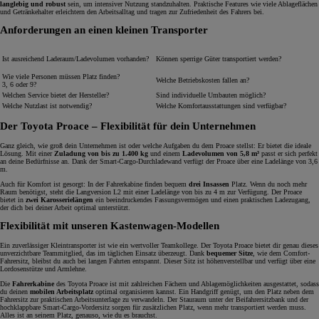
langlebig und robust
sein, um intensiver Nutzung standzuhalten. Praktische Features wie viele Ablageflächen
und Getränkehalter erleichtern den Arbeitsalltag und tragen zur Zufriedenheit des Fahrers bei.
Anforderungen an einen kleinen
Transporter
Ist ausreichend Laderaum/Ladevolumen vorhanden?
Können sperrige Güter transportiert werden?
Wie viele Personen müssen Platz finden?
Welche Betriebskosten fallen an?
3, 6 oder 9?
Welchen Service bietet der Hersteller?
Sind individuelle Umbauten möglich?
Welche Nutzlast ist notwendig?
Welche Komfortausstattungen sind verfügbar?
Der Toyota Proace – Flexibilität für dein Unternehmen
Ganz gleich, wie groß dein Unternehmen ist oder welche Aufgaben du dem Proace stellst: Er bietet die ideale
Lösung. Mit einer
Zuladung von bis zu 1.400 kg
und einem
Ladevolumen von 5,8 m³
passt er sich perfekt
an deine Bedürfnisse an. Dank der Smart-Cargo-Durchladewand verfügt der Proace über eine Ladelänge von 3,6
m.
Auch für Komfort ist gesorgt: In der Fahrerkabine finden bequem
drei Insassen
Platz. Wenn du noch mehr
Raum benötigst, steht die Langversion L2 mit einer Ladelänge von bis zu 4 m zur Verfügung. Der Proace
bietet in
zwei Karosserielängen
ein beeindruckendes Fassungsvermögen und einen praktischen Ladezugang,
der dich bei deiner Arbeit optimal unterstützt.
Flexibilität mit unseren Kastenwagen-Modellen
Ein zuverlässiger Kleintransporter ist wie ein wertvoller Teamkollege. Der Toyota Proace bietet dir genau dieses
unverzichtbare Teammitglied, das im täglichen Einsatz überzeugt. Dank
bequemer Sitze
, wie dem Comfort-
Fahrersitz, bleibst du auch bei langen Fahrten entspannt. Dieser Sitz ist höhenverstellbar und verfügt über eine
Lordosenstütze und Armlehne.
Die
Fahrerkabine
des Toyota Proace ist mit zahlreichen Fächern und Ablagemöglichkeiten ausgestattet, sodass
du deinen
mobilen Arbeitsplatz
optimal organisieren kannst. Ein Handgriff genügt, um den Platz neben dem
Fahrersitz zur praktischen Arbeitsunterlage zu verwandeln. Der Stauraum unter der Beifahrersitzbank und der
hochklappbare Smart-Cargo-Vordersitz sorgen für zusätzlichen Platz, wenn mehr transportiert werden muss.
Alles ist an seinem Platz, genauso, wie du es brauchst.