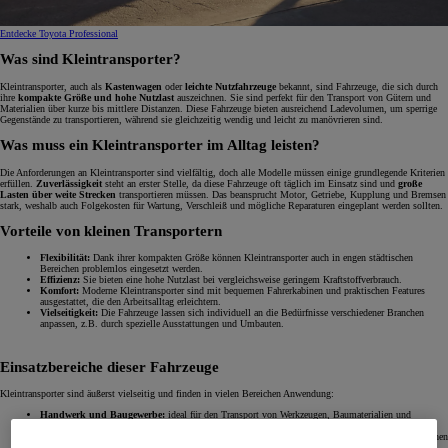
Entdecke Toyota Professional
Was sind Kleintransporter?
Kleintransporter, auch als
Kastenwagen
oder
leichte Nutzfahrzeuge
bekannt, sind Fahrzeuge, die sich durch
ihre
kompakte Größe und hohe Nutzlast
auszeichnen. Sie sind perfekt für den Transport von Gütern und
Materialien über kurze bis mittlere Distanzen. Diese Fahrzeuge bieten ausreichend Ladevolumen, um sperrige
Gegenstände zu transportieren, während sie gleichzeitig wendig und leicht zu manövrieren sind.
Was muss ein Kleintransporter im Alltag leisten?
Die Anforderungen an Kleintransporter sind vielfältig, doch alle Modelle müssen einige grundlegende Kriterien
erfüllen.
Zuverlässigkeit
steht an erster Stelle, da diese Fahrzeuge oft täglich im Einsatz sind und
große
Lasten über weite Strecken
transportieren müssen. Das beansprucht Motor, Getriebe, Kupplung und Bremsen
stark, weshalb auch Folgekosten für Wartung, Verschleiß und mögliche Reparaturen eingeplant werden sollten.
Vorteile von kleinen Transportern
Flexibilität:
Dank ihrer kompakten Größe können Kleintransporter auch in engen städtischen
Bereichen problemlos eingesetzt werden.
Effizienz:
Sie bieten eine hohe Nutzlast bei vergleichsweise geringem Kraftstoffverbrauch.
Komfort:
Moderne Kleintransporter sind mit bequemen Fahrerkabinen und praktischen Features
ausgestattet, die den Arbeitsalltag erleichtern.
Vielseitigkeit:
Die Fahrzeuge lassen sich individuell an die Bedürfnisse verschiedener Branchen
anpassen, z.B. durch spezielle Ausstattungen und Umbauten.
Einsatzbereiche dieser Fahrzeuge
Kleintransporter sind äußerst vielseitig und finden in vielen Bereichen Anwendung:
Handwerk und Baugewerbe:
ideal für den Transport von Werkzeugen, Baumaterialien und
Maschinen
Lieferdienste und Kurierdienste:
perfekt für die Auslieferung von Paketen und Waren in städtischen
und ländlichen Gebieten