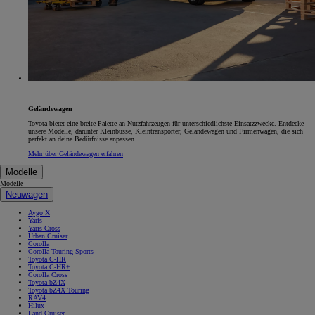
Geländewagen
Toyota bietet eine breite Palette an Nutzfahrzeugen für unterschiedlichste Einsatzzwecke. Entdecke
unsere Modelle, darunter Kleinbusse, Kleintransporter, Geländewagen und Firmenwagen, die sich
perfekt an deine Bedürfnisse anpassen.
Mehr über Geländewagen erfahren
Modelle
Modelle
Neuwagen
Aygo X
Yaris
Yaris Cross
Urban Cruiser
Corolla
Corolla Touring Sports
Toyota C-HR
Toyota C-HR+
Corolla Cross
Toyota bZ4X
Toyota bZ4X Touring
RAV4
Hilux
Land Cruiser