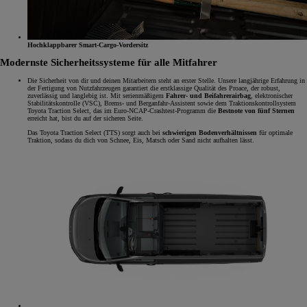
Hochklappbarer Smart-Cargo-Vordersitz
Modernste Sicherheitssysteme für alle Mitfahrer
Die Sicherheit von dir und deinen Mitarbeitern steht an erster Stelle. Unsere langjährige Erfahrung in
der Fertigung von Nutzfahrzeugen garantiert die erstklassige Qualität des Proace, der robust,
zuverlässig und langlebig ist. Mit serienmäßigem
Fahrer- und Beifahrerairbag
, elektronischer
Stabilitätskontrolle (VSC), Brems- und Berganfahr-Assistent sowie dem Traktionskontrollsystem
Toyota Traction Select, das im Euro-NCAP-Crashtest-Programm die
Bestnote von fünf Sternen
erreicht hat, bist du auf der sicheren Seite.
Das Toyota Traction Select (TTS) sorgt auch bei
schwierigen Bodenverhältnissen
für optimale
Traktion, sodass du dich von Schnee, Eis, Matsch oder Sand nicht aufhalten lässt.