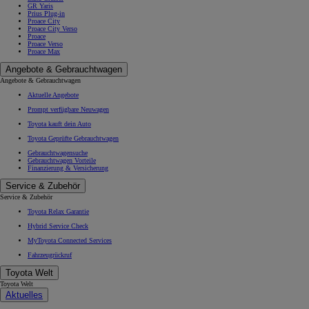
GR Yaris
Prius Plug-in
Proace City
Proace City Verso
Proace
Proace Verso
Proace Max
Angebote & Gebrauchtwagen
Angebote & Gebrauchtwagen
Aktuelle Angebote
Prompt verfügbare Neuwagen
Toyota kauft dein Auto
Toyota Geprüfte Gebrauchtwagen
Gebrauchtwagensuche
Gebrauchtwagen Vorteile
Finanzierung & Versicherung
Service & Zubehör
Service & Zubehör
Toyota Relax Garantie
Hybrid Service Check
MyToyota Connected Services
Fahrzeugrückruf
Toyota Welt
Toyota Welt
Aktuelles