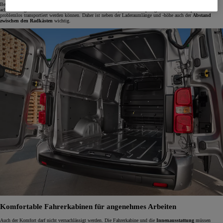
Bei der Wahl eines Kleintransporters solltest du besonders auf die
Größe des Laderaums
und die Nutzlast
achten. Ein großes Laderaumvolumen ist nur dann nützlich, wenn auch sperrige Güter wie Europaletten
problemlos transportiert werden können. Daher ist neben der Laderaumlänge und -höhe auch der
Abstand
zwischen den Radkästen
wichtig.
Komfortable Fahrerkabinen für angenehmes Arbeiten
Auch der Komfort darf nicht vernachlässigt werden. Die Fahrerkabine und die
Innenausstattung
müssen