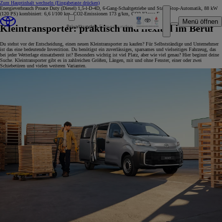
Zum Hauptinhalt wechseln
(Eingabetaste drücken)
Energieverbrauch Proace Duty (Diesel) 1,5-l-D-4D, 6-Gang-Schaltgetriebe und Start-/Stop-Automatik, 88 kW
(120 PS) kombiniert: 6,6 l/100 km, CO2-Emissionen 173 g/km, CO2-Klasse F.
Menü öffnen
Privatkunden
Firmenkunden
Kleintransporter: praktisch und flexibel im Beruf
Du stehst vor der Entscheidung, einen neuen Kleintransporter zu kaufen? Für Selbstständige und Unternehmer
ist das eine bedeutende Investition. Du benötigst ein zuverlässiges, sparsames und vielseitiges Fahrzeug, das
bei jeder Wetterlage einsatzbereit ist? Besonders wichtig ist viel Platz, aber wie viel genau? Hier beginnt deine
Suche. Kleintransporter gibt es in zahlreichen Größen, Längen, mit und ohne Fenster, einer oder zwei
Schiebetüren und vielen weiteren Varianten.