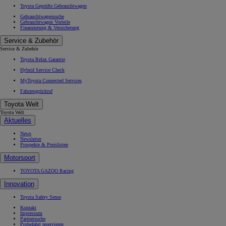
Toyota Geprüfte Gebrauchtwagen
Gebrauchtwagensuche
Gebrauchtwagen Vorteile
Finanzierung & Versicherung
Service & Zubehör
Service & Zubehör
Toyota Relax Garantie
Hybrid Service Check
MyToyota Connected Services
Fahrzeugrückruf
Toyota Welt
Toyota Welt
Aktuelles
News
Newsletter
Prospekte & Preislisten
Motorsport
TOYOTA GAZOO Racing
Innovation
Toyota Safety Sense
Kontakt
Impressum
Partnersuche
Probefahrt reservieren