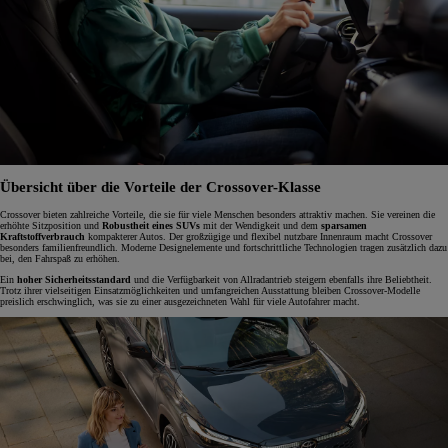
Übersicht über die Vorteile der Crossover-Klasse
Crossover bieten zahlreiche Vorteile, die sie für viele Menschen besonders attraktiv machen. Sie vereinen die
erhöhte Sitzposition und
Robustheit eines SUVs
mit der Wendigkeit und dem
sparsamen
Kraftstoffverbrauch
kompakterer Autos. Der großzügige und flexibel nutzbare Innenraum macht Crossover
besonders familienfreundlich. Moderne Designelemente und fortschrittliche Technologien tragen zusätzlich dazu
bei, den Fahrspaß zu erhöhen.
Ein
hoher Sicherheitsstandard
und die Verfügbarkeit von Allradantrieb steigern ebenfalls ihre Beliebtheit.
Trotz ihrer vielseitigen Einsatzmöglichkeiten und umfangreichen Ausstattung bleiben Crossover-Modelle
preislich erschwinglich, was sie zu einer ausgezeichneten Wahl für viele Autofahrer macht.