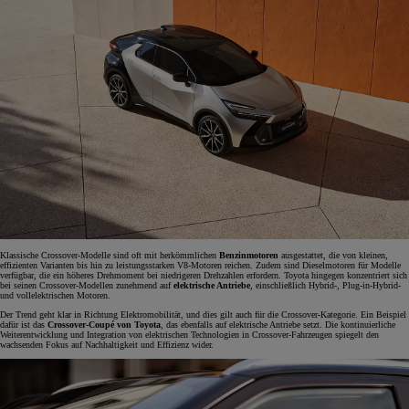
Klassische Crossover-Modelle sind oft mit herkömmlichen
Benzinmotoren
ausgestattet, die von kleinen,
effizienten Varianten bis hin zu leistungsstarken V8-Motoren reichen. Zudem sind Dieselmotoren für Modelle
verfügbar, die ein höheres Drehmoment bei niedrigeren Drehzahlen erfordern. Toyota hingegen konzentriert sich
bei seinen Crossover-Modellen zunehmend auf
elektrische Antriebe
, einschließlich Hybrid-, Plug-in-Hybrid-
und vollelektrischen Motoren.
Der Trend geht klar in Richtung Elektromobilität, und dies gilt auch für die Crossover-Kategorie. Ein Beispiel
dafür ist das
Crossover-Coupé von Toyota
, das ebenfalls auf elektrische Antriebe setzt. Die kontinuierliche
Weiterentwicklung und Integration von elektrischen Technologien in Crossover-Fahrzeugen spiegelt den
wachsenden Fokus auf Nachhaltigkeit und Effizienz wider.