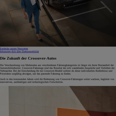
Entdecke unsere Neuwagen
Informiere dich über Elektromobilität
Die Zukunft der Crossover-Autos
Die Verschmelzung von Merkmalen aus verschiedenen Fahrzeugkategorien ist längst ein fester Bestandteil der
Automobilindustrie. Crossover-Fahrzeuge sind das Resultat der sich wandelnden Ansprüche und Vorlieben der
Verbraucher. Bei der Entscheidung für ein Crossover-Modell solltest du deine individuellen Bedürfnisse und
Prioritäten sorgfältig abwägen, um das passende Fahrzeug zu finden.
Auch in den kommenden Jahren wird die Bedeutung von Crossover-Fahrzeugen weiter wachsen, begleitet von
innovativen, nachhaltigen und technologischen Fortschritten.