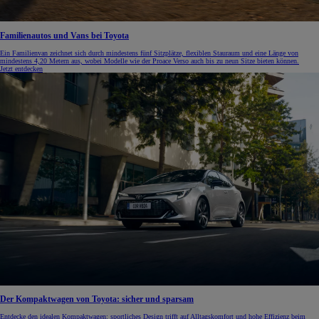
Familienautos und Vans bei Toyota
Ein Familienvan zeichnet sich durch mindestens fünf Sitzplätze, flexiblen Stauraum und eine Länge von
mindestens 4,20 Metern aus, wobei Modelle wie der Proace Verso auch bis zu neun Sitze bieten können.
Jetzt entdecken
Der Kompaktwagen von Toyota: sicher und sparsam
Entdecke den idealen Kompaktwagen: sportliches Design trifft auf Alltagskomfort und hohe Effizienz beim