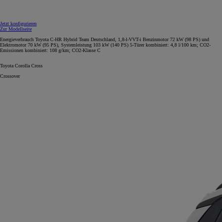
Jetzt konfigurieren
Zur Modellseite
Energieverbrauch Toyota C-HR Hybrid Team Deutschland, 1,8-l-VVT-i Benzinmotor 72 kW (98 PS) und
Elektromotor 70 kW (95 PS), Systemleistung 103 kW (140 PS) 5-Türer kombiniert: 4,8 l/100 km; CO2-
Emissionen kombiniert: 108 g/km; CO2-Klasse C
Toyota Corolla Cross
Crossover