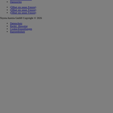
Datenrechte
(Öffnet ein neues Fenster)
(Öffnet ein neues Fenster)
(Öffnet ein neues Fenster)
Toyota Austria GmbH Copyright © 2026
Datenschutz
Rechtl. Hinweise
Cookie-Einstellungen
Barrierefreiheit