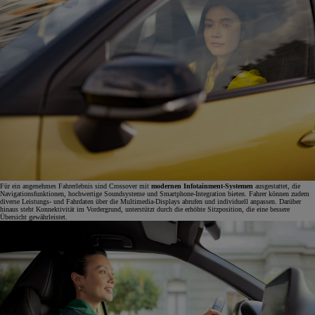
Für ein angenehmes Fahrerlebnis sind Crossover mit
modernen Infotainment-Systemen
ausgestattet, die
Navigationsfunktionen, hochwertige Soundsysteme und Smartphone-Integration bieten. Fahrer können zudem
diverse Leistungs- und Fahrdaten über die Multimedia-Displays abrufen und individuell anpassen. Darüber
hinaus steht Konnektivität im Vordergrund, unterstützt durch die erhöhte Sitzposition, die eine bessere
Übersicht gewährleistet.