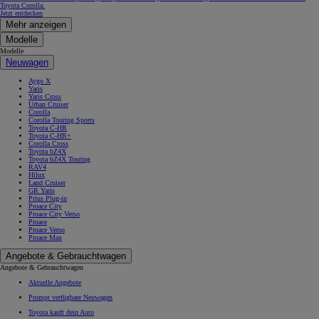
Toyota Corolla.
Jetzt entdecken
Mehr anzeigen
Modelle
Modelle
Neuwagen
Aygo X
Yaris
Yaris Cross
Urban Cruiser
Corolla
Corolla Touring Sports
Toyota C-HR
Toyota C-HR+
Corolla Cross
Toyota bZ4X
Toyota bZ4X Touring
RAV4
Hilux
Land Cruiser
GR Yaris
Prius Plug-in
Proace City
Proace City Verso
Proace
Proace Verso
Proace Max
Angebote & Gebrauchtwagen
Angebote & Gebrauchtwagen
Aktuelle Angebote
Prompt verfügbare Neuwagen
Toyota kauft dein Auto