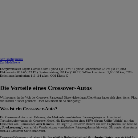
Jetzt konfigurieren
Zur Modellseite
Energieverbrauch Toyota Corolla Cross Hybrid 1,8-l-VVT-i Hybrid: Benzinmotor 72 kW (98 PS) und
Elektromotor 83 kW (113 PS), Systemleistung 103 kW (140 PS) 5-Türer kombiniert: 5,0 l/100 km; CO2-
Emissionen kombiniert: 113-114 g/km; CO2-Klasse C
Die Vorteile eines Crossover-Autos
Willkommen in der Welt der Crossover-Fahrzeuge! Diese vielseitigen Alleskönner haben sich einen festen Platz
auf unseren Straßen gesichert. Doch was macht sie so einzigartig?
Was ist ein Crossover-Auto?
Ein Crossover-Auto ist ein Fahrzeug, das Merkmale verschiedener Fahrzeugkategorien kombiniert.
Typischerweise vereint ein Crossover-Modell die Eigenschaften eines
SUVs
(Sports Utility Vehicle) mit den
Elementen von
Limousinen oder Kombis
. Der Begriff „Crossover“ stammt aus dem Englischen und bedeutet
„Überkreuzung“
, was auf die Verschmelzung verschiedener Fahrzeugklassen hinweist. Oft werden diese Autos
auch als Crossover-SUVs bezeichnet.
Crossover-Fahrzeuge sind bekannt für ihre
erhöhte Bodenfreiheit
und ihr
robustes Design
, was sie ideal für