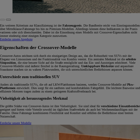
Ein weiteres Kriterium zur Klassifizierung ist der
Fahrzeugpreis
. Die Bandbreite reicht von Einstiegsmodellen
über Mittelklasse-Fahrzeuge bis hin zu Premium-Modellen. Allerdings können diese Indikatoren in der Praxis
variieren oder sich überschneiden. Daher ist die Einordnung eines Modells mit Crossover-Eigenschaften nicht
immer eindeutig einer einzigen Kategorie zuzuweisen.
Entdecke unsere Angebote
Eigenschaften der Crossover-Modelle
Crossover-Autos zeichnen sich durch ein einzigartiges Design aus, das die Robustheit von SUVs mit der
Eleganz von Limousinen und der Funktionalität von Kombis vereint. Ein zentrales Merkmal ist die
erhöhte
Sitzposition
, die eine bessere Sicht auf die Straße ermöglicht und das Ein- und Aussteigen erleichtert. Viele
Crossover-Modelle sind äußerst flexibel in der Raumgestaltung.
Umklappbare Rücksitze
und anpassbare
Stauräume machen sie zu wahren Platzwundern, die sich unterschiedlichen Bedürfnissen anpassen können.
Unterschiede zum traditionellen SUV
Anders als traditionelle SUVs, die oft auf LKW-Plattformen basieren, werden Crossover-Modelle auf
Pkw-
Plattformen
entwickelt. Dies sorgt für ein sanfteres und komfortableres Fahrgefühl. Die leichtere Bauweise und
effiziente Motoren tragen zudem zu einem geringeren Kraftstoffverbrauch bei.
Vielseitigkeit als herausragendes Merkmal
Die größte Stärke von Crossover-Autos ist ihre Vielseitigkeit. Sie sind ideal für
verschiedene Einsatzbereiche
geeignet und bieten viele Vorteile sowohl im täglichen Stadtverkehr als auch bei Wochenendausflügen mit der
Familie. Diese Fahrzeuge kombinieren Flexibilität und Komfort und erfüllen die Bedürfnisse einer breiten
Nutzerschaft.
Entdecke unsere Modelle