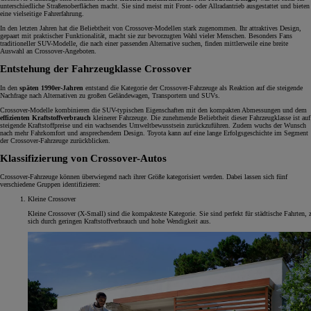
unterschiedliche Straßenoberflächen macht. Sie sind meist mit Front- oder Allradantrieb ausgestattet und bieten
eine vielseitige Fahrerfahrung.
In den letzten Jahren hat die Beliebtheit von Crossover-Modellen stark zugenommen. Ihr attraktives Design,
gepaart mit praktischer Funktionalität, macht sie zur bevorzugten Wahl vieler Menschen. Besonders Fans
traditioneller SUV-Modelle, die nach einer passenden Alternative suchen, finden mittlerweile eine breite
Auswahl an Crossover-Angeboten.
Entstehung der Fahrzeugklasse Crossover
In den
späten 1990er-Jahren
entstand die Kategorie der Crossover-Fahrzeuge als Reaktion auf die steigende
Nachfrage nach Alternativen zu großen Geländewagen, Transportern und SUVs.
Crossover-Modelle kombinieren die SUV-typischen Eigenschaften mit den kompakten Abmessungen und dem
effizienten Kraftstoffverbrauch
kleinerer Fahrzeuge. Die zunehmende Beliebtheit dieser Fahrzeugklasse ist auf
steigende Kraftstoffpreise und ein wachsendes Umweltbewusstsein zurückzuführen. Zudem wuchs der Wunsch
nach mehr Fahrkomfort und ansprechendem Design. Toyota kann auf eine lange Erfolgsgeschichte im Segment
der Crossover-Fahrzeuge zurückblicken.
Klassifizierung von Crossover-Autos
Crossover-Fahrzeuge können überwiegend nach ihrer Größe kategorisiert werden. Dabei lassen sich fünf
verschiedene Gruppen identifizieren:
Kleine Crossover
Kleine Crossover (X-Small) sind die kompakteste Kategorie. Sie sind perfekt für städtische Fahrten, 
sich durch geringen Kraftstoffverbrauch und hohe Wendigkeit aus.