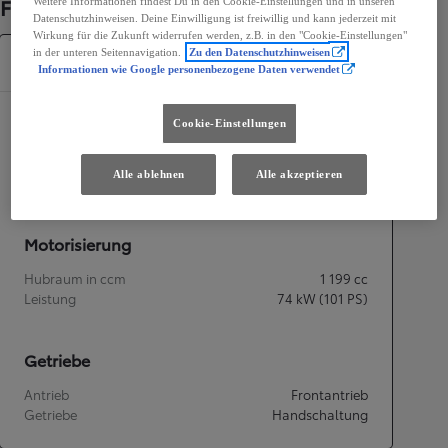
Fahrzeugdetails
Weitere Informationen findest Du in den Cookie-Einstellungen und in unseren
Datenschutzhinweisen. Deine Einwilligung ist freiwillig und kann jederzeit mit
Wirkung für die Zukunft widerrufen werden, z.B. in den "Cookie-Einstellungen"
in der unteren Seitennavigation.
Zu den Datenschutzhinweisen
Spezifikationen
Informationen wie Google personenbezogene Daten verwendet
Maße und Abmessungen
Cookie-Einstellungen
Türen
1
Alle ablehnen
Alle akzeptieren
Sitze
1
Motorisierung
Hubraum in ccm
1 199
cc
Leistung
74
kW (101 PS)
Getriebe
Antrieb
Frontantrieb
Getriebe
Handschaltung