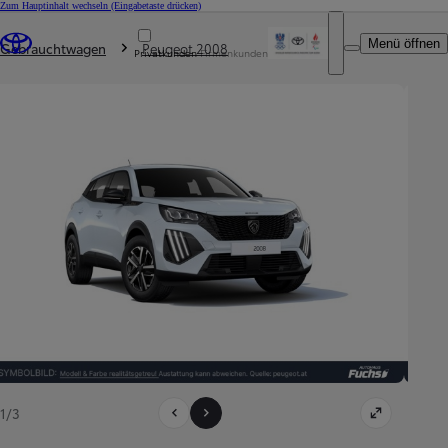
Zum Hauptinhalt wechseln
(Eingabetaste drücken)
Du bist hier
:
Menü öffnen
Gebrauchtwagen
Peugeot 2008
Privatkunden
Firmenkunden
1/3