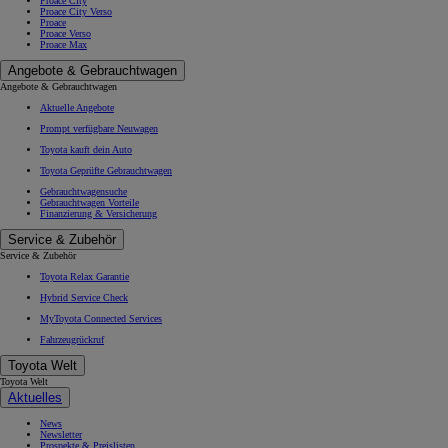
Yaris
Yaris Cross
Urban Cruiser
Corolla
Corolla Touring Sports
Toyota C-HR
Toyota C-HR+
Corolla Cross
Toyota bZ4X
Toyota bZ4X Touring
RAV4
Hilux
Land Cruiser
GR Yaris
Prius Plug-in
Proace City
Proace City Verso
Proace
Proace Verso
Proace Max
Angebote & Gebrauchtwagen
Angebote & Gebrauchtwagen
Aktuelle Angebote
Prompt verfügbare Neuwagen
Toyota kauft dein Auto
Toyota Geprüfte Gebrauchtwagen
Gebrauchtwagensuche
Gebrauchtwagen Vorteile
Finanzierung & Versicherung
Service & Zubehör
Service & Zubehör
Toyota Relax Garantie