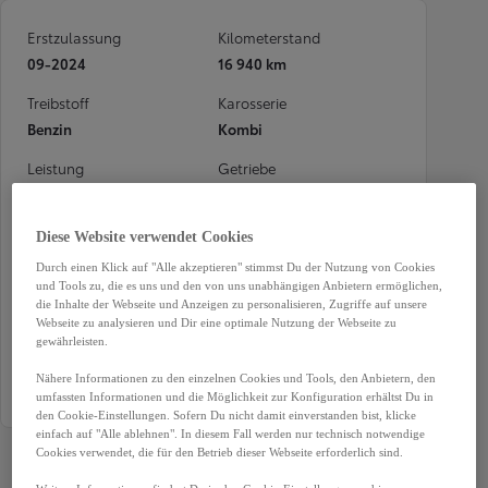
Erstzulassung
Kilometerstand
09-2024
16 940 km
Treibstoff
Karosserie
Benzin
Kombi
Leistung
Getriebe
74 kW (101 PS)
Handschaltung
Türen
Sitze
Diese Website verwendet Cookies
1
1
Durch einen Klick auf "Alle akzeptieren" stimmst Du der Nutzung von Cookies
und Tools zu, die es uns und den von uns unabhängigen Anbietern ermöglichen,
Außenfarbe
Garantie
die Inhalte der Webseite und Anzeigen zu personalisieren, Zugriffe auf unsere
Weiß
12 Monate
Webseite zu analysieren und Dir eine optimale Nutzung der Webseite zu
gewährleisten.
Antriebsart
Nähere Informationen zu den einzelnen Cookies und Tools, den Anbietern, den
Frontantrieb
umfassten Informationen und die Möglichkeit zur Konfiguration erhältst Du in
den Cookie-Einstellungen. Sofern Du nicht damit einverstanden bist, klicke
einfach auf "Alle ablehnen". In diesem Fall werden nur technisch notwendige
Cookies verwendet, die für den Betrieb dieser Webseite erforderlich sind.