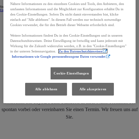
Nähere Informationen zu den einzelnen Cookies und Tools, den Anbietern, den
Steigen Sie gleich in Ihren Toyota ein. Finden Sie Ihr Wunschauto in Ihrer Nähe!
umfassten Informationen und die Möglichkeit zur Konfiguration erhältst Du in
Unsere Gebrauchtwagen
Sofort verfügbare Fahrzeuge
den Cookie-Einstellungen. Sofern Du nicht damit einverstanden bist, klicke
einfach auf "Alle ablehnen". In diesem Fall werden nur technisch notwendige
Cookies verwendet, die für den Betrieb dieser Webseite erforderlich sind.
Weitere Informationen findest Du in den Cookie-Einstellungen und in unseren
Datenschutzhinweisen. Deine Einwilligung ist freiwillig und kann jederzeit mit
Wirkung für die Zukunft widerrufen werden, z.B. in den "Cookie-Einstellungen"
in der unteren Seitennavigation.
Zu den Datenschutzhinweisen
Informationen wie Google personenbezogene Daten verwendet
Unsere Standorte
Cookie-Einstellungen
Alle ablehnen
Alle akzeptieren
Entdecken Sie Toyota Fuchs Standorte in Ihrer Nähe. Kommen Sie
spontan vorbei oder vereinbaren Sie einen Termin. Wir freuen uns auf
Sie.