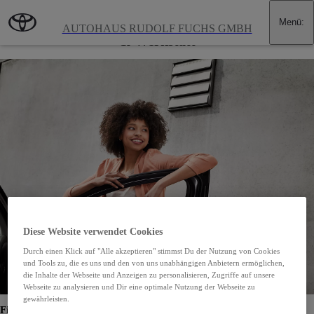
Zum Hauptinhalt wechseln
(Eingabetaste drücken)
Menü
:
Toyota Fuchs in Itter: Neuwagen, Gebrauchtwagen
AUTOHAUS RUDOLF FUCHS GMBH
& Werkstatt
Diese Website verwendet Cookies
Durch einen Klick auf "Alle akzeptieren" stimmst Du der Nutzung von Cookies
und Tools zu, die es uns und den von uns unabhängigen Anbietern ermöglichen,
die Inhalte der Webseite und Anzeigen zu personalisieren, Zugriffe auf unsere
Webseite zu analysieren und Dir eine optimale Nutzung der Webseite zu
gewährleisten.
Finden Sie Ihr Wunschfahrzeug