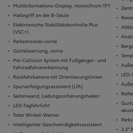
Multiinformations-Display, monochrom TFT
Zentr
Haltegriff an der B-Säule
Rese
Elektronische Stabilitätskontrolle Plus
Abbl
(VSC+)
Anal
Parksensoren vorne
Berga
Gürtelwarnung, vorne
Temp
Pre-Collision System mit Fußgänger- und
Außen
Fahrradfahrererkennung
LED-
Rückfahrkamera mit Orientierungslinien
Außen
Spurverfolgungsassistent (LTA)
Reif
Seitenwand, Ladungssicherungshaken
Gurt
LED-Tagfahrlicht
akust
Toter Winkel-Warner
Park
Intelligenter Geschwindigkeitsassistent
3,5" 