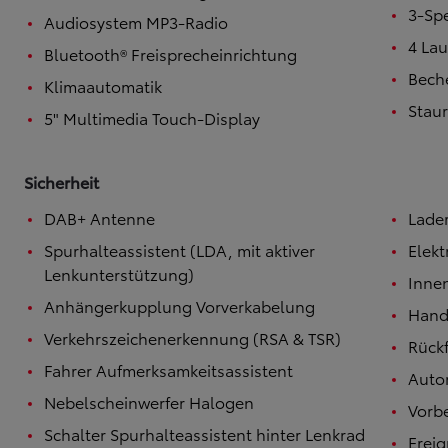
3-Sp
Audiosystem MP3-Radio
Ab
Der neue GR GT
4 Lau
Bluetooth® Freisprecheinrichtung
BENZIN
Beche
Klimaautomatik
Stau
5" Multimedia Touch-Display
Sicherheit
DAB+ Antenne
Lade
Spurhalteassistent (LDA, mit aktiver
Elek
Lenkunterstützung)
Innen
Anhängerkupplung Vorverkabelung
Hand
Verkehrszeichenerkennung (RSA & TSR)
Rück
Fahrer Aufmerksamkeitsassistent
Auto
Nebelscheinwerfer Halogen
Vorbe
Schalter Spurhalteassistent hinter Lenkrad
Erei