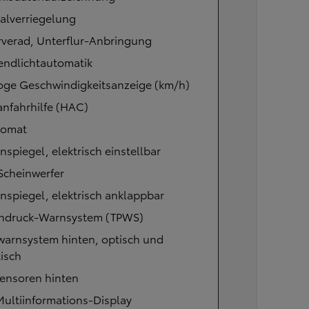
alverriegelung
rverad, Unterflur-Anbringung
endlichtautomatik
oge Geschwindigkeitsanzeige (km/h)
nfahrhilfe (HAC)
omat
spiegel, elektrisch einstellbar
Scheinwerfer
spiegel, elektrisch anklappbar
endruck-Warnsystem (TPWS)
warnsystem hinten, optisch und
isch
sensoren hinten
Multiinformations-Display