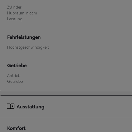
Zylinder
Hubraum in ccm
Ab
Leistung
bZ4X
VOLLELEKTRISCH
Fahrleistungen
Höchstgeschwindigkeit
Getriebe
Antrieb
Getriebe
Ausstattung
Komfort