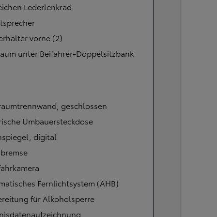
eichen Lederlenkrad
tsprecher
rhalter vorne (2)
raum unter Beifahrer-Doppelsitzbank
raumtrennwand, geschlossen
trische Umbauersteckdose
spiegel, digital
bremse
fahrkamera
matisches Fernlichtsystem (AHB)
reitung für Alkoholsperre
gnisdatenaufzeichnung