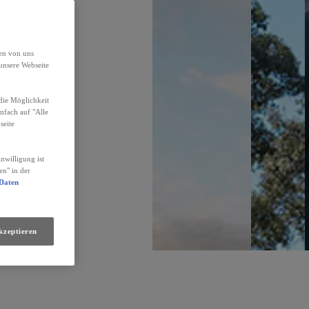
den von uns
unsere Webseite
die Möglichkeit
infach auf "Alle
seite
nwilligung ist
en" in der
 Daten
kzeptieren