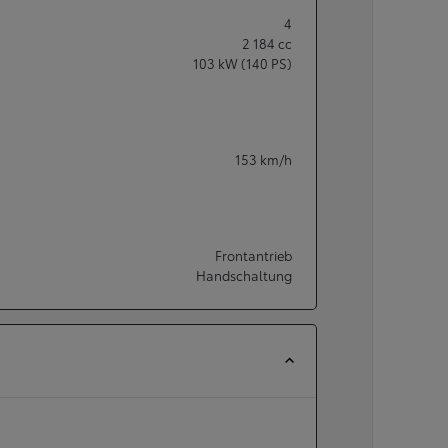
4
2 184
cc
103
kW (140 PS)
153
km/h
Frontantrieb
Handschaltung