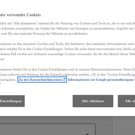
site verwendet Cookies
lick auf "Alle akzeptieren" stimmst Du der Nutzung von Cookies und Tools zu, die es uns und 
e Ausstattung.
Anbietern ermöglichen, die Inhalte der Webseite und Anzeigen zu personalisieren, Zugriffe auf 
n und Dir eine optimale Nutzung der Webseite zu gewährleisten.
Händler
ationen zu den einzelnen Cookies und Tools, den Anbietern, den umfassten Informationen und 
tion erhältst Du in den Cookie-Einstellungen. Sofern Du nicht damit einverstanden bist, klicke e
 diesem Fall werden nur technisch notwendige Cookies verwendet, die für den Betrieb dieser Web
ind.
mationen findest Du in den Cookie-Einstellungen und in unseren Datenschutzhinweisen. Deine Ei
CO2 komb WLTP
d kann jederzeit mit Wirkung für die Zukunft widerrufen werden, z.B. in den "Cookie-Einstellung
ltung
214 g/km
nnavigation.
Zu den Datenschutzhinweisen
Informationen wie Google personenbezogene
Einstellungen
Alle ablehnen
Alle a