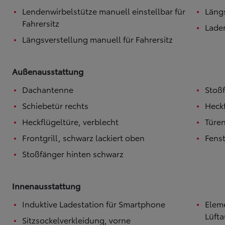
Lendenwirbelstütze manuell einstellbar für
Längs
Ab
Fahrersitz
Lade
Hilux
VOLLELEKTRISCH & MILD-HYBRID
Längsverstellung manuell für Fahrersitz
Außenausstattung
Dachantenne
Stoß
Schiebetür rechts
Heckf
Heckflügeltüre, verblecht
Türen
Frontgrill, schwarz lackiert oben
Fenst
Stoßfänger hinten schwarz
Innenausstattung
Induktive Ladestation für Smartphone
Elem
Lüft
Sitzsockelverkleidung, vorne