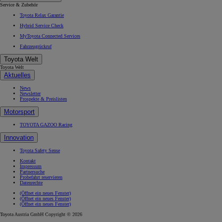
Service & Zubehör
Toyota Relax Garantie
Hybrid Service Check
MyToyota Connected Services
Fahrzeugrückruf
Toyota Welt
Toyota Welt
Aktuelles
News
Newsletter
Prospekte & Preislisten
Motorsport
TOYOTA GAZOO Racing
Innovation
Toyota Safety Sense
Kontakt
Impressum
Partnersuche
Probefahrt reservieren
Datenrechte
(Öffnet ein neues Fenster)
(Öffnet ein neues Fenster)
(Öffnet ein neues Fenster)
Toyota Austria GmbH Copyright © 2026