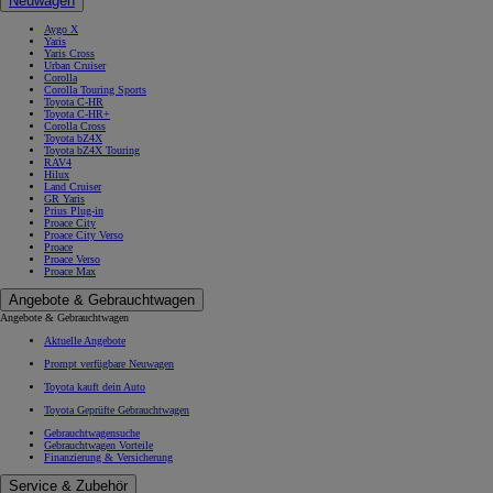
Neuwagen
Aygo X
Yaris
Yaris Cross
Urban Cruiser
Corolla
Corolla Touring Sports
Toyota C-HR
Toyota C-HR+
Corolla Cross
Toyota bZ4X
Toyota bZ4X Touring
RAV4
Hilux
Land Cruiser
GR Yaris
Prius Plug-in
Proace City
Proace City Verso
Proace
Proace Verso
Proace Max
Angebote & Gebrauchtwagen
Angebote & Gebrauchtwagen
Aktuelle Angebote
Prompt verfügbare Neuwagen
Toyota kauft dein Auto
Toyota Geprüfte Gebrauchtwagen
Gebrauchtwagensuche
Gebrauchtwagen Vorteile
Finanzierung & Versicherung
Service & Zubehör