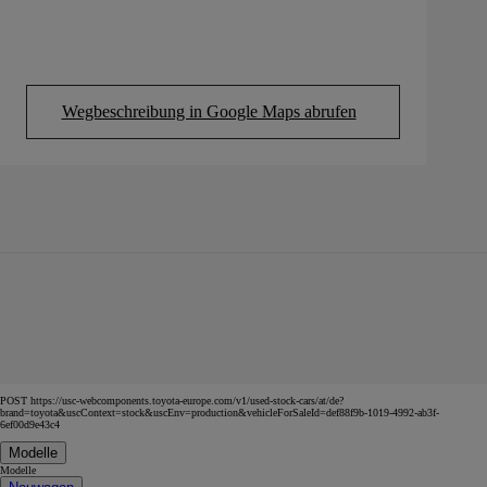
Wegbeschreibung in Google Maps abrufen
(Opens in new tab)
POST https://usc-webcomponents.toyota-europe.com/v1/used-stock-cars/at/de?
brand=toyota&uscContext=stock&uscEnv=production&vehicleForSaleId=def88f9b-1019-4992-ab3f-
6ef00d9e43c4
Modelle
Modelle