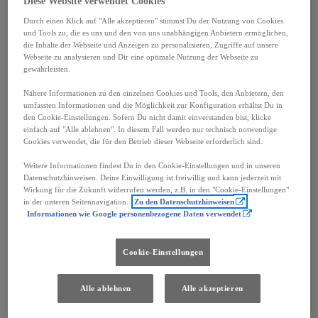
Diese Website verwendet Cookies
Durch einen Klick auf "Alle akzeptieren" stimmst Du der Nutzung von Cookies
und Tools zu, die es uns und den von uns unabhängigen Anbietern ermöglichen,
Width
1 860
mm
die Inhalte der Webseite und Anzeigen zu personalisieren, Zugriffe auf unsere
Webseite zu analysieren und Dir eine optimale Nutzung der Webseite zu
gewährleisten.
Nähere Informationen zu den einzelnen Cookies und Tools, den Anbietern, den
umfassten Informationen und die Möglichkeit zur Konfiguration erhältst Du in
Motorisierung
den Cookie-Einstellungen. Sofern Du nicht damit einverstanden bist, klicke
einfach auf "Alle ablehnen". In diesem Fall werden nur technisch notwendige
Leistung
167
kW (224 PS)
Cookies verwendet, die für den Betrieb dieser Webseite erforderlich sind.
Weitere Informationen findest Du in den Cookie-Einstellungen und in unseren
Datenschutzhinweisen. Deine Einwilligung ist freiwillig und kann jederzeit mit
Fahrleistungen
Wirkung für die Zukunft widerrufen werden, z.B. in den "Cookie-Einstellungen"
in der unteren Seitennavigation.
Zu den Datenschutzhinweisen
Höchstgeschwindigkeit
160
km/h
Informationen wie Google personenbezogene Daten verwendet
Beschleunigung 0-100 km
7,2
Sekunden
Cookie-Einstellungen
Getriebe
Antrieb
Frontantrieb
Alle ablehnen
Alle akzeptieren
Getriebe
Automatik