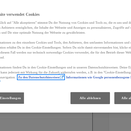
e Ausstattung.
site verwendet Cookies
Händler
lick auf "Alle akzeptieren" stimmst Du der Nutzung von Cookies und Tools zu, die es uns und 
Anbietern ermöglichen, die Inhalte der Webseite und Anzeigen zu personalisieren, Zugriffe auf 
n und Dir eine optimale Nutzung der Webseite zu gewährleisten.
ationen zu den einzelnen Cookies und Tools, den Anbietern, den umfassten Informationen und 
tion erhältst Du in den Cookie-Einstellungen. Sofern Du nicht damit einverstanden bist, klicke e
 diesem Fall werden nur technisch notwendige Cookies verwendet, die für den Betrieb dieser Web
k
ind.
mationen findest Du in den Cookie-Einstellungen und in unseren Datenschutzhinweisen. Deine Ei
d kann jederzeit mit Wirkung für die Zukunft widerrufen werden, z.B. in den "Cookie-Einstellung
nnavigation.
Zu den Datenschutzhinweisen
Informationen wie Google personenbezogene
Einstellungen
Alle ablehnen
Alle a