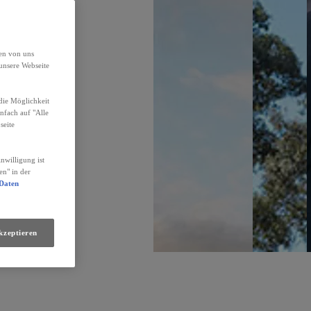
den von uns
unsere Webseite
die Möglichkeit
infach auf "Alle
seite
nwilligung ist
en" in der
 Daten
kzeptieren