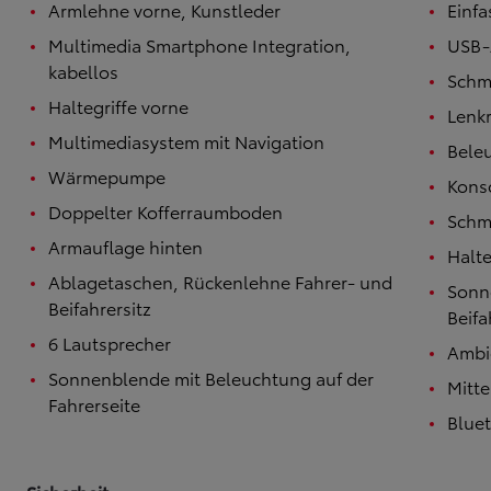
Armlehne vorne, Kunstleder
Einfa
Ab
Der neue GR GT
Multimedia Smartphone Integration,
USB-
BENZIN
kabellos
Schmi
Haltegriffe vorne
Lenk
Multimediasystem mit Navigation
Beleu
Wärmepumpe
Kons
Doppelter Kofferraumboden
Schmi
Armauflage hinten
Halte
Ablagetaschen, Rückenlehne Fahrer- und
Sonn
Beifahrersitz
Beifa
6 Lautsprecher
Ambi
Sonnenblende mit Beleuchtung auf der
Mitte
Fahrerseite
Bluet