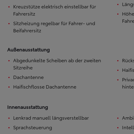
Längs
Kreuzstütze elektrisch einstellbar für
Ab
Fahrersitz
Höhen
Hilux
Fahre
VOLLELEKTRISCH & MILD-HYBRID
Sitzheizung regelbar für Fahrer- und
Beifahrersitz
Außenausstattung
Abgedunkelte Scheiben ab der zweiten
Rücks
Sitzreihe
Haif
Dachantenne
Priva
Haifischflosse Dachantenne
hint
Innenausstattung
Lenkrad manuell längsverstellbar
Ambi
Sprachsteuerung
Intel