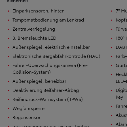
Sicherheit
Einparksensoren, hinten
7" Mu
Tempomatbedienung am Lenkrad
Kopfs
Zentralverriegelung
Türve
3. Bremsleuchte LED
180°
Außenspiegel, elektrisch einstellbar
DAB 
Elektronische Bergabfahrkontrolle (HAC)
Farb-
Fahrer-Überwachungskamera (Pre-
Gürt
Collision-System)
Heck
Außenspiegel, beheizbar
LED-
Deaktivierung Beifahrer-Airbag
Digit
Key
Reifendruck-Warnsystem (TPWS)
Fahre
Wegfahrsperre
Akus
Regensensor
Alar
Insassenerinnerungssystem. hinten