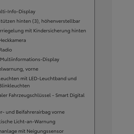
lti-Info-Display
tützen hinten (3), höhenverstellbar
rriegelung mit Kindersicherung hinten
 Heckkamera
Radio
Multiinformations-Display
elwarnung, vorne
leuchten mit LED-Leuchtband und
Blinkleuchten
aler Fahrzeugschlüssel - Smart Digital
r- und Beifahrerairbag vorne
tische Licht-an-Warnung
manlage mit Neigungssensor