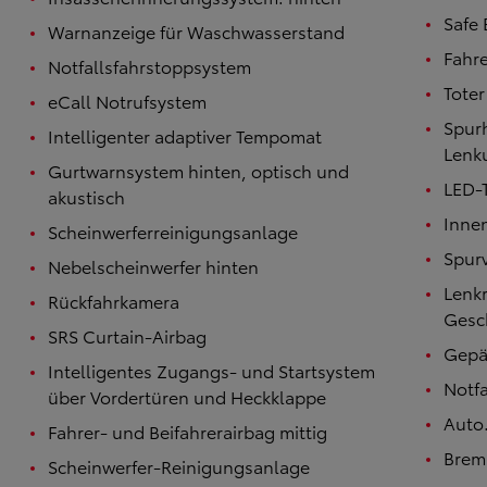
Safe 
Warnanzeige für Waschwasserstand
Fahre
Notfallsfahrstoppsystem
Tote
eCall Notrufsystem
Spurh
Intelligenter adaptiver Tempomat
Lenk
Gurtwarnsystem hinten, optisch und
LED-T
akustisch
Inne
Scheinwerferreinigungsanlage
Spur
Nebelscheinwerfer hinten
Lenk
Rückfahrkamera
Gesc
SRS Curtain-Airbag
Gepä
Intelligentes Zugangs- und Startsystem
Notf
über Vordertüren und Heckklappe
Auto
Fahrer- und Beifahrerairbag mittig
Brem
Scheinwerfer-Reinigungsanlage