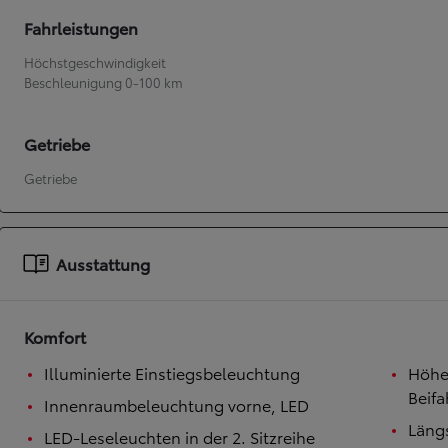
Fahrleistungen
Ab
Höchstgeschwindigkeit
bZ4X
Beschleunigung 0-100 km
VOLLELEKTRISCH
Getriebe
Getriebe
Ausstattung
Komfort
Illuminierte Einstiegsbeleuchtung
Höhen
Beifa
Innenraumbeleuchtung vorne, LED
Längs
LED-Leseleuchten in der 2. Sitzreihe