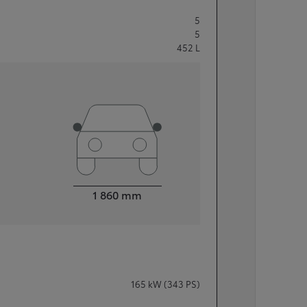
5
5
452
L
Width
1 860
mm
165
kW (343 PS)