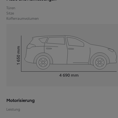
Türen
Sitze
Kofferraumvolumen
Ab
C-HR
HYBRID ODER PLUG-IN HYBRID ELEKTRISCH
mm
1 650
Height
Length
4 690
mm
Motorisierung
Leistung