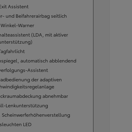
Exit Assistent
r- und Beifahrerairbag seitlich
r Winkel-Warner
alteassistent (LDA, mit aktiver
unterstützung)
agfahrlicht
nspiegel, automatisch abblendend
verfolgungs-Assistent
radbedienung der adaptiven
hwindigkeitsregelanlage
ckraumabdeckung abnehmbar
all-Lenkunterstützung
. Scheinwerferhöhenverstellung
sleuchten LED