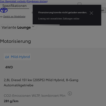
Zum Hauptinhalt wechseln
(Eingabetaste drücken)
Spezifikationen
Finanzierung konnte nicht geladen werden. Leasing mit monatlichen Zahlungen online
Menü öffnen
Finanzierung konnte nicht geladen werden.
Privatkunden
Firmenkunden
Zurück zur Modellseite
Leasing mit monatlichen Zahlungen online
Variante
Lounge
Motorisierung
Mild-Hybrid
4WD
2,8L Diesel 151 kw (205PS) Mild Hybrid
,
8-Gang
Automatikgetriebe
Kraftstoff-Informati
CO2-Emissionen WLTP, kombiniert Min
281 g/km