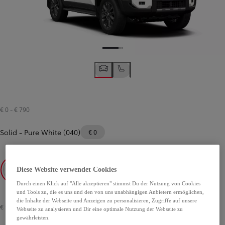
€ 0
-
€ 790
Solid
-
Pure White (040)
€ 0
Diese Website verwendet Cookies
Durch einen Klick auf "Alle akzeptieren" stimmst Du der Nutzung von Cookies
Pure White (040)
Dark Grey (1L7)
und Tools zu, die es uns und den von uns unabhängigen Anbietern ermöglichen,
die Inhalte der Webseite und Anzeigen zu personalisieren, Zugriffe auf unsere
€ 1.390
Webseite zu analysieren und Dir eine optimale Nutzung der Webseite zu
gewährleisten.