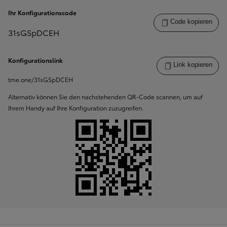
Ihr Konfigurationscode
Code kopieren
31sGSpDCEH
Konfigurationslink
Link kopieren
Ihr Konfigurationscode:
tme.one/
31sGSpDCEH
Alternativ können Sie den nachstehenden QR-Code scannen, um auf
Ihrem Handy auf Ihre Konfiguration zuzugreifen.