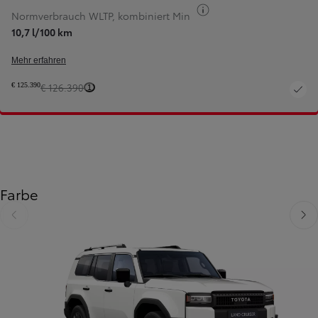
Kraftstoff-Information
Normverbrauch WLTP, kombiniert Min
10,7 l/100 km
Mehr erfahren
€ 125.390
€ 126.390
1
Farbe
Zurück
Weit