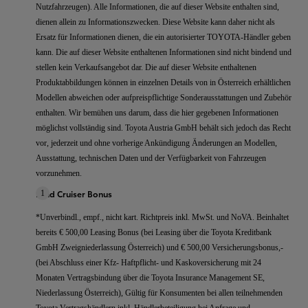
Nutzfahrzeugen). Alle Informationen, die auf dieser Website enthalten sind,
dienen allein zu Informationszwecken. Diese Website kann daher nicht als
Ersatz für Informationen dienen, die ein autorisierter TOYOTA-Händler geben
kann. Die auf dieser Website enthaltenen Informationen sind nicht bindend und
stellen kein Verkaufsangebot dar. Die auf dieser Website enthaltenen
Produktabbildungen können in einzelnen Details von in Österreich erhältlichen
Modellen abweichen oder aufpreispflichtige Sonderausstattungen und Zubehör
enthalten. Wir bemühen uns darum, dass die hier gegebenen Informationen
möglichst vollständig sind. Toyota Austria GmbH behält sich jedoch das Recht
vor, jederzeit und ohne vorherige Ankündigung Änderungen an Modellen,
Ausstattung, technischen Daten und der Verfügbarkeit von Fahrzeugen
vorzunehmen.
Land Cruiser Bonus
1
*Unverbindl., empf., nicht kart. Richtpreis inkl. MwSt. und NoVA. Beinhaltet
bereits € 500,00 Leasing Bonus (bei Leasing über die Toyota Kreditbank
GmbH Zweigniederlassung Österreich) und € 500,00 Versicherungsbonus,-
(bei Abschluss einer Kfz- Haftpflicht- und Kaskoversicherung mit 24
Monaten Vertragsbindung über die Toyota Insurance Management SE,
Niederlassung Österreich), Gültig für Konsumenten bei allen teilnehmenden
Toyota Vertragshändlern inkl. Händlerbeteiligung bei Anfrage und