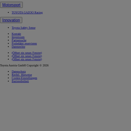
Motorsport
TOYOTA GAZOO Racing
Innovation
Toyota Safety Sense
Kontakt
Impressum
Partnersuche
Probefahrt reservieren
Datenrechte
(Öffnet ein neues Fenster)
(Öffnet ein neues Fenster)
(Öffnet ein neues Fenster)
Toyota Austria GmbH Copyright © 2026
Datenschutz
Rechtl. Hinweise
Cookie-Einstellungen
Barrierefreiheit