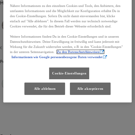
Metallic
Nähere Informationen zu den einzelnen Cookies und Tools, den Anbietern, den
umfassten Informationen und die Möglichkeit zur Konfiguration erhältst Du in
den Cookie-Einstellungen. Sofern Du nicht damit einverstanden bist, klicke
einfach auf "Alle ablehnen". In diesem Fall werden nur technisch notwendige
Cookies verwendet, die für den Betrieb dieser Webseite erforderlich sind.
Avantgarde Bronze metallic (4V8)
Sand (5C8)
Neutral Black (229)
Weitere Informationen findest Du in den Cookie-Einstellungen und in unseren
Datenschutzhinweisen. Deine Einwilligung ist freiwillig und kann jederzeit mit
€ 1.896
Wirkung für die Zukunft widerrufen werden, z.B. in den "Cookie-Einstellungen"
in der unteren Seitennavigation.
Zu den Datenschutzhinweisen
Informationen wie Google personenbezogene Daten verwendet
Pearl
Cookie-Einstellungen
Alle ablehnen
Alle akzeptieren
Platinum Pearlwhite Metallic (089)