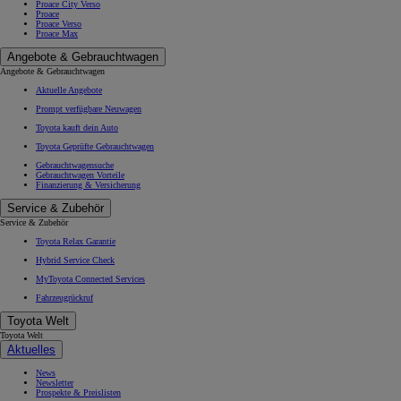
Proace City Verso
Proace
Proace Verso
Proace Max
Angebote & Gebrauchtwagen
Angebote & Gebrauchtwagen
Aktuelle Angebote
Prompt verfügbare Neuwagen
Toyota kauft dein Auto
Toyota Geprüfte Gebrauchtwagen
Gebrauchtwagensuche
Gebrauchtwagen Vorteile
Finanzierung & Versicherung
Service & Zubehör
Service & Zubehör
Toyota Relax Garantie
Hybrid Service Check
MyToyota Connected Services
Fahrzeugrückruf
Toyota Welt
Toyota Welt
Aktuelles
News
Newsletter
Prospekte & Preislisten