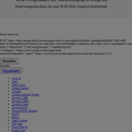
Kaufvertragsabschluss bis zum 30.09.2026. Angebot freibleibend.
Read timed out
POST https://dxp-webcarconfig.toyota-europe.com/v1/car-config/at/de?path=configure/60ae2897-f9e1-4ff6-
bc61-974d2d0edb5f/1e79542a-2e7b-4286-881c-c4b75b0f04d9&c=b4da34a1-391c-4b57-a153-13ac02e8da7f with
body {"reduxState":{"carConfigSettings":{"loadedStepUrls":
{"configure":"https://www.toyota.at/neuwagen/land-
cruiser/konfigurator","specs":"https://www.toyota.at/neuwagen/land-cruiser/specifications"}}}}
Modelle
Modelle
Neuwagen
Aygo X
Yaris
Yaris Cross
Urban Cruiser
Corolla
Corolla Touring Sports
Toyota C-HR
Toyota C-HR+
Corolla Cross
Toyota bZ4X
Toyota bZ4X Touring
RAV4
Hilux
Land Cruiser
GR Yaris
Prius Plug-in
Proace City