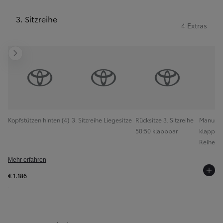
3. Sitzreihe
4 Extras
Weiter
Kopfstützen hinten (4)
3. Sitzreihe Liegesitze
Rücksitze 3. Sitzreihe
Manuell 
50:50 klappbar
klappbar
Reihe
Mehr erfahren
€ 1.186