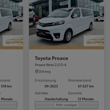
Aktuelle Angebote
Toyota bZ4X
Toyota Proace
Proace Verso 2,0 D-4
Zeltweg
erstand
Erstzulassung
Kilometerstand
1 518 km
09-2023
47 627 km
e
Getriebe
Garantie
2 Monate
Handschaltung
12 Monate
Mehr anzeigen