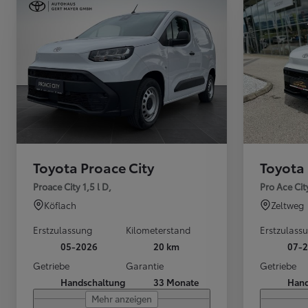
Ab
bZ4X
VOLLELEKTRISCH
Toyota Proace City
Toyota 
Proace City 1,5 l D,
Pro Ace Cit
Köflach
Zeltweg
Erstzulassung
Kilometerstand
Erstzulass
05-2026
20 km
07-
Getriebe
Garantie
Getriebe
Handschaltung
33 Monate
Hand
Mehr anzeigen