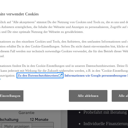
site verwendet Cookies
lick auf "Alle akzeptieren" stimmst Du der Nutzung von Cookies und Tools zu, die es uns und 
Das sind d
Anbietern ermöglichen, die Inhalte der Webseite und Anzeigen zu personalisieren, Zugriffe auf 
n und Dir eine optimale Nutzung der Webseite zu gewährleisten.
Vorteile:
ationen zu den einzelnen Cookies und Tools, den Anbietern, den umfassten Informationen und 
tion erhältst Du in den Cookie-Einstellungen. Sofern Du nicht damit einverstanden bist, klicke e
 diesem Fall werden nur technisch notwendige Cookies verwendet, die für den Betrieb dieser Web
ind.
Min. 12 Monate Toyota 
mationen findest Du in den Cookie-Einstellungen und in unseren Datenschutzhinweisen. Deine Ei
Mobilitätsgarantie für So
 Proace
d kann jederzeit mit Wirkung für die Zukunft widerrufen werden, z.B. in den "Cookie-Einstellung
bei Pannen oder Unfälle
nnavigation.
Zu den Datenschutzhinweisen
Informationen wie Google personenbezogene
 1,5D130 SH/L/HK
und Ausland*
Service & Qualitätsprüf
Einstellungen
Alle ablehnen
Alle a
ung
Kilometerstand
deinem Toyota Partner
020
107 811 km
Probefahrt mit Beratung
Garantie
schaltung
12 Monate
Individuelle Finanzierun
Mehr anzeigen