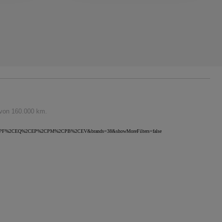
 von 160.000 km.
A%2CPD%2CPF%2CEQ%2CEP%2CPM%2CPB%2CEV&brands=38&showMoreFilters=false