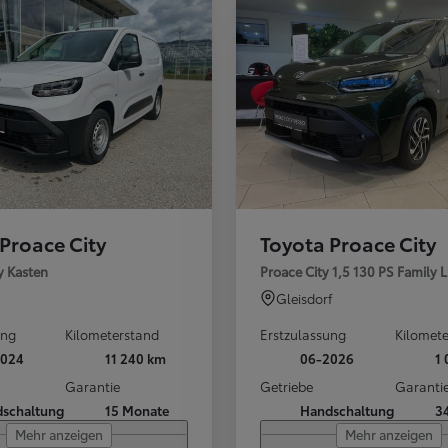
Proace City
Toyota Proace City
y Kasten
Proace City 1,5 130 PS Family 
Gleisdorf
ung
Kilometerstand
Erstzulassung
Kilomet
2024
11 240 km
06-2026
1
Garantie
Getriebe
Garanti
schaltung
15 Monate
Handschaltung
3
Mehr anzeigen
Mehr anzeigen