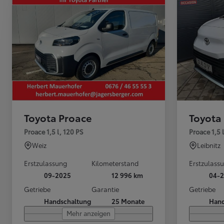
Ab
Der neue GR GT
BENZIN
Toyota Proace
Toyota
Proace 1,5 l, 120 PS
Proace 1,5 
Weiz
Leibnitz
Erstzulassung
Kilometerstand
Erstzulass
09-2025
12 996 km
04-
Getriebe
Garantie
Getriebe
Handschaltung
25 Monate
Hand
Mehr anzeigen