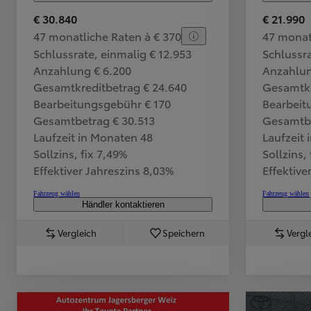
€ 30.840
€ 21.990
Ab
47 monatliche Raten à € 370
47 monat
Hilux
VOLLELEKTRISCH & MILD-HYBRID
Schlussrate, einmalig € 12.953
Schlussra
Anzahlung € 6.200
Anzahlun
Gesamtkreditbetrag € 24.640
Gesamtkr
Bearbeitungsgebühr € 170
Bearbeit
Gesamtbetrag € 30.513
Gesamtbe
Laufzeit in Monaten 48
Laufzeit
Sollzins, fix 7,49%
Sollzins,
Effektiver Jahreszins 8,03%
Effektive
Fahrzeug wählen
Fahrzeug wählen
Händler kontaktieren
Vergleich
Speichern
Vergl