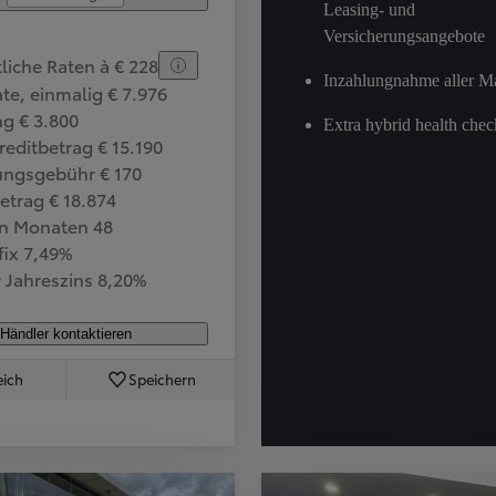
Leasing- und
Versicherungsangebote
liche Raten à € 228
Inzahlungnahme aller M
te, einmalig € 7.976
g € 3.800
Extra hybrid health che
editbetrag € 15.190
ungsgebühr € 170
trag € 18.874
 in Monaten 48
 fix 7,49%
r Jahreszins 8,20%
Händler kontaktieren
eich
Speichern