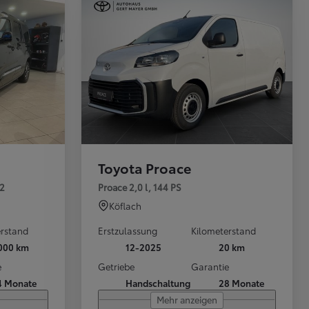
S
I
Toyota Proace
L2
Proace 2,0 l, 144 PS
Köflach
erstand
Erstzulassung
Kilometerstand
 000 km
12-2025
20 km
e
Getriebe
Garantie
4 Monate
Handschaltung
28 Monate
Mehr anzeigen