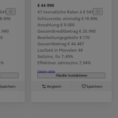
€ 44.990
541
47 monatliche Raten à € 541
18.896
Schlussrate, einmalig € 18.896
Anzahlung € 9.000
5.990
Gesamtkreditbetrag € 35.990
70
Bearbeitungsgebühr € 170
Gesamtbetrag € 44.487
Laufzeit in Monaten 48
Sollzins, fix 7,49%
4%
Effektiver Jahreszins 7,94%
Fahrzeug wählen
n
Händler kontaktieren
Speichern
Vergleich
Speichern