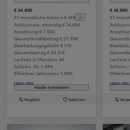
€ 34.890
€ 18.990
47 monatliche Raten à € 419
47 monat
Ab
Schlussrate, einmalig € 14.654
Schlussra
C-HR
HYBRID ODER PLUG-IN HYBRID ELEKTRISCH
Anzahlung € 7.000
Anzahlun
Gesamtkreditbetrag € 27.890
Gesamtkr
Bearbeitungsgebühr € 170
Bearbeit
Gesamtbetrag € 34.514
Gesamtbe
Laufzeit in Monaten 48
Laufzeit
Sollzins, fix 7,49%
Sollzins,
Effektiver Jahreszins 7,99%
Effektive
Fahrzeug wählen
Fahrzeug wählen
Händler kontaktieren
Vergleich
Speichern
Vergl