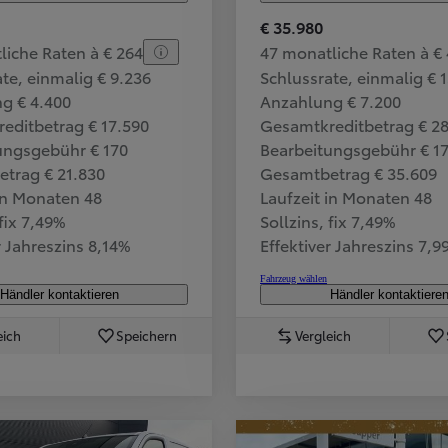
€ 35.980
liche Raten à € 264
47 monatliche Raten à €
te, einmalig € 9.236
Schlussrate, einmalig € 1
g € 4.400
Anzahlung € 7.200
editbetrag € 17.590
Gesamtkreditbetrag € 2
ungsgebühr € 170
Bearbeitungsgebühr € 1
trag € 21.830
Gesamtbetrag € 35.609
 in Monaten 48
Laufzeit in Monaten 48
 fix 7,49%
Sollzins, fix 7,49%
r Jahreszins 8,14%
Effektiver Jahreszins 7,9
Fahrzeug wählen
Händler kontaktieren
Händler kontaktiere
eich
Speichern
Vergleich