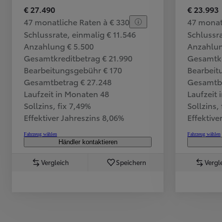
€ 27.490
€ 23.993
47 monatliche Raten à € 330
47 monat
Schlussrate, einmalig € 11.546
Schlussra
Anzahlung € 5.500
Anzahlun
Gesamtkreditbetrag € 21.990
Gesamtkr
Bearbeitungsgebühr € 170
Bearbeit
Gesamtbetrag € 27.248
Gesamtbe
Laufzeit in Monaten 48
Laufzeit
Sollzins, fix 7,49%
Sollzins,
Effektiver Jahreszins 8,06%
Effektive
Fahrzeug wählen
Fahrzeug wählen
Händler kontaktieren
Vergleich
Speichern
Vergl