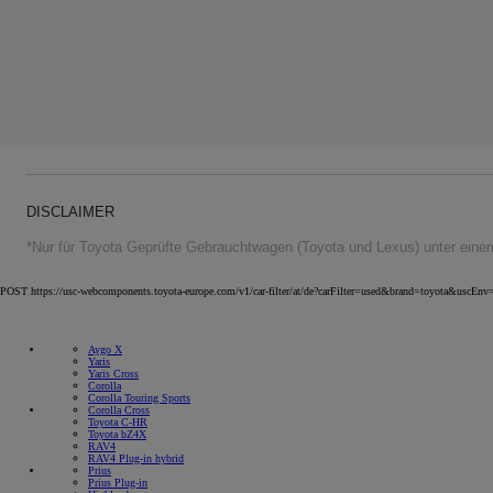
DISCLAIMER
*Nur für Toyota Geprüfte Gebrauchtwagen (Toyota und Lexus) unter einem
POST https://usc-webcomponents.toyota-europe.com/v1/car-filter/at/de?carFilter=used&brand=toy
Aygo X
Yaris
Yaris Cross
Corolla
Corolla Touring Sports
Corolla Cross
Toyota C-HR
Toyota bZ4X
RAV4
RAV4 Plug-in hybrid
Prius
Prius Plug-in