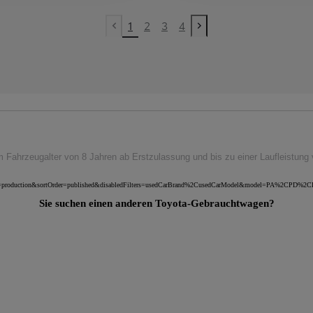
1
2
3
4
Vorherige Seite
Nächste Seite
 Fahrzeugalter von 8 Jahren ab Erstzulassung und bis zu einer Laufleistung
ota&uscEnv=production&sortOrder=published&disabledFilters=usedCarBrand%2CusedCarModel&model=P
Sie suchen einen anderen Toyota-Gebrauchtwagen?