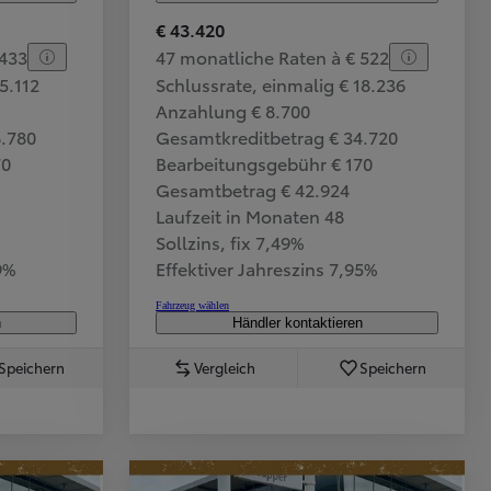
€ 43.420
 433
47 monatliche Raten à € 522
5.112
Schlussrate, einmalig € 18.236
Anzahlung € 8.700
8.780
Gesamtkreditbetrag € 34.720
70
Bearbeitungsgebühr € 170
Gesamtbetrag € 42.924
Laufzeit in Monaten 48
Sollzins, fix 7,49%
9%
Effektiver Jahreszins 7,95%
Fahrzeug wählen
n
Händler kontaktieren
Speichern
Vergleich
Speichern