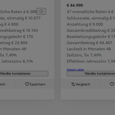
€ 44.990
liche Raten à € 288
47 monatliche Raten à € 
te, einmalig € 10.077
Schlussrate, einmalig € 
g € 4.800
Anzahlung € 9.000
editbetrag € 19.193
Gesamtkreditbetrag € 3
ungsgebühr € 170
Bearbeitungsgebühr € 1
trag € 23.804
Gesamtbetrag € 44.487
 in Monaten 48
Laufzeit in Monaten 48
 fix 7,49%
Sollzins, fix 7,49%
r Jahreszins 8,11%
Effektiver Jahreszins 7,9
Fahrzeug wählen
Händler kontaktieren
Händler kontaktiere
eich
Speichern
Vergleich