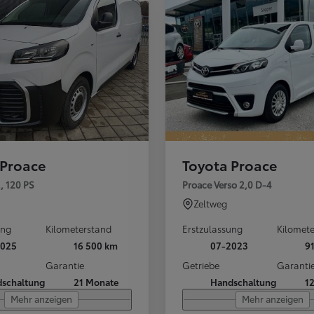
 Proace
Toyota Proace
l, 120 PS
Proace Verso 2,0 D-4
Zeltweg
ung
Kilometerstand
Erstzulassung
Kilomet
2025
16 500 km
07-2023
9
Garantie
Getriebe
Garanti
schaltung
21 Monate
Handschaltung
1
Mehr anzeigen
Mehr anzeigen