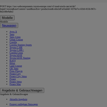
POST https://usc-webcomponents.toyota-europe.com/v1/used-stock-cars/at/de?
brand=toyota&uscContext=used&uscEnv=production&vehicleForSaleId=4370e7cc-61bf-4156-967c-
8d2c88e4a6e2
Modelle
Modelle
Neuwagen
Aygo X
Yaris
Yaris Cross
Urban Cruiser
Corolla
Corolla Touring Sports
Toyota C-HR
Toyota C-HR+
Corolla Cross
Toyota bZ4X
Toyota bZ4X Touring
RAV4
Hilux
Land Cruiser
GR Yaris
Prius Plug-in
Proace City
Proace City Verso
Proace
Proace Verso
Proace Max
Angebote & Gebrauchtwagen
Angebote & Gebrauchtwagen
Aktuelle Angebote
Prompt verfügbare Neuwagen