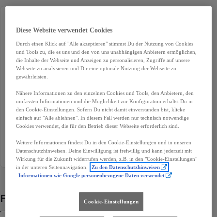
Erstzulassung
Kilometerstand
Diese Website verwendet Cookies
12-2022
35 226 km
Durch einen Klick auf "Alle akzeptieren" stimmst Du der Nutzung von Cookies
Treibstoff
Karosserie
und Tools zu, die es uns und den von uns unabhängigen Anbietern ermöglichen,
die Inhalte der Webseite und Anzeigen zu personalisieren, Zugriffe auf unsere
Benzin
Limousine
Webseite zu analysieren und Dir eine optimale Nutzung der Webseite zu
gewährleisten.
Leistung
Getriebe
96 kW (131 PS)
Handschaltung
Nähere Informationen zu den einzelnen Cookies und Tools, den Anbietern, den
umfassten Informationen und die Möglichkeit zur Konfiguration erhältst Du in
Türen
Sitze
den Cookie-Einstellungen. Sofern Du nicht damit einverstanden bist, klicke
einfach auf "Alle ablehnen". In diesem Fall werden nur technisch notwendige
5
5
Cookies verwendet, die für den Betrieb dieser Webseite erforderlich sind.
Außenfarbe
Antriebsart
Weitere Informationen findest Du in den Cookie-Einstellungen und in unseren
Grau
Frontantrieb
Datenschutzhinweisen. Deine Einwilligung ist freiwillig und kann jederzeit mit
Wirkung für die Zukunft widerrufen werden, z.B. in den "Cookie-Einstellungen"
in der unteren Seitennavigation.
Zu den Datenschutzhinweisen
Informationen wie Google personenbezogene Daten verwendet
Fahrzeugdetails
Cookie-Einstellungen