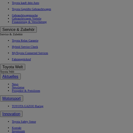
Toyota kauft dein Auto
Toyota Geprüfte Gebrauchtwagen
Gebrauchtwagensuche
Gebrauchtwagen Vorteile
Finanzierung & Versicherung
Service & Zubehör
Service & Zubehör
Toyota Relax Garantie
Hybrid Service Check
MyToyota Connected Services
Fahrzeugrückruf
Toyota Welt
Toyota Welt
Aktuelles
News
Newsletter
Prospekte & Preislisten
Motorsport
TOYOTA GAZOO Racing
Innovation
Toyota Safety Sense
Kontakt
Impressum