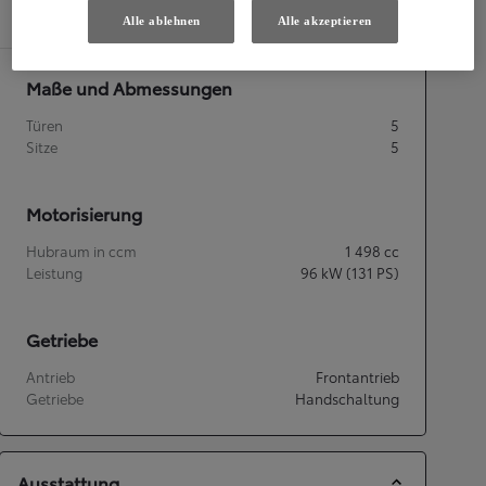
Spezifikationen
Alle ablehnen
Alle akzeptieren
Maße und Abmessungen
Türen
5
Sitze
5
Motorisierung
Hubraum in ccm
1 498
cc
Leistung
96
kW (131 PS)
Getriebe
Antrieb
Frontantrieb
Getriebe
Handschaltung
Ausstattung