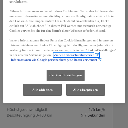
gewährleisten.
Nähere Informationen zu den einzelnen Cookies und Tools, den Anbietern, den
umfassten Informationen und die Möglichkeit zur Konfiguration erhältst Du in
den Cookie-Einstellungen. Sofern Du nicht damit einverstanden bist, klicke
einfach auf "Alle ablehnen". In diesem Fall werden nur technisch notwendige
Cookies verwendet, die für den Betrieb dieser Webseite erforderlich sind.
Breite
1 745
mm
Weitere Informationen findest Du in den Cookie-Einstellungen und in unseren
Datenschutzhinweisen. Deine Einwilligung ist freiwillig und kann jederzeit mit
Wirkung für die Zukunft widerrufen werden, z.B. in den "Cookie-Einstellungen"
in der unteren Seitennavigation.
Zu den Datenschutzhinweisen
Motorisierung
Informationen wie Google personenbezogene Daten verwendet
Zylinder
3
Cookie-Einstellungen
Hubraum in ccm
1 490
cc
Leistung
85
kW (116 PS)
Alle ablehnen
Alle akzeptieren
Leistung
Höchstgeschwindigkeit
175
km/h
Beschleunigung 0-100 km
9,7
Sekunden