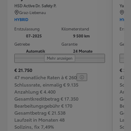
HSD Active Dr. Safety P.
Yaris 
Graz-Liebenau
Bra
HYBRID
HYBR
Erstzulassung
Kilometerstand
Erstz
07-2025
9 500 km
Getriebe
Garantie
Getri
Automatik
24 Monate
Mehr anzeigen
€ 21.750
€ 23
47 monatliche Raten à € 260
47 m
Schlussrate, einmalig € 9.135
Schlu
Anzahlung € 4.400
Anza
Gesamtkreditbetrag € 17.350
Gesa
Bearbeitungsgebühr € 170
Bear
Gesamtbetrag € 21.538
Gesa
Laufzeit in Monaten 48
Lauf
Sollzins, fix 7,49%
Sollz