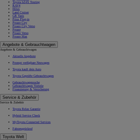
Toyota bZ4X Touring
RAV4
Hilux
Land Cruiser
GR Yaris
Prius Plug-in
Proace City
Proace City Verso
Proace
Proace Verso
Proace Max
Angebote & Gebrauchtwagen
Angebote & Gebrauchtwagen
Aktuelle Angebote
Prompt verfügbare Neuwagen
Toyota kauft dein Auto
Toyota Geprüfte Gebrauchtwagen
Gebrauchtwagensuche
Gebrauchtwagen Vorteile
Finanzierung & Versicherung
Service & Zubehör
Service & Zubehör
Toyota Relax Garantie
Hybrid Service Check
MyToyota Connected Services
Fahrzeugrückruf
Toyota Welt