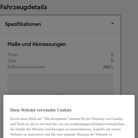
Fahrzeugdetails
Spezifikationen
Maße und Abmessungen
Türen
5
Sitze
5
Kofferraumvolumen
286
L
mm
1 500
Diese Website verwendet Cookies
Höhe
Durch einen Klick auf "Alle akzeptieren" stimmst Du der Nutzung von Cookies
und Tools zu, die es uns und den von uns unabhängigen Anbietern ermöglichen,
Länge
3 940
mm
die Inhalte der Webseite und Anzeigen zu personalisieren, Zugriffe auf unsere
Webseite zu analysieren und Dir eine optimale Nutzung der Webseite zu