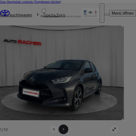
Zum Hauptinhalt wechseln
(Eingabetaste drücken)
Du bist hier
:
Menü öffnen
Gebrauchtwagen
Toyota Yaris
Privatkunden
Firmenkunden
1/10