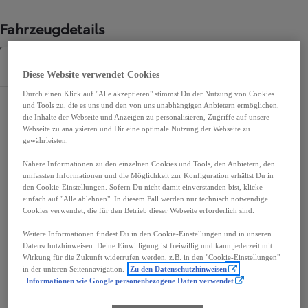
Fahrzeugdetails
Spezifikationen
Diese Website verwendet Cookies
Durch einen Klick auf "Alle akzeptieren" stimmst Du der Nutzung von Cookies
und Tools zu, die es uns und den von uns unabhängigen Anbietern ermöglichen,
Maße und Abmessungen
die Inhalte der Webseite und Anzeigen zu personalisieren, Zugriffe auf unsere
Webseite zu analysieren und Dir eine optimale Nutzung der Webseite zu
Türen
4
gewährleisten.
Sitze
3
Nähere Informationen zu den einzelnen Cookies und Tools, den Anbietern, den
umfassten Informationen und die Möglichkeit zur Konfiguration erhältst Du in
den Cookie-Einstellungen. Sofern Du nicht damit einverstanden bist, klicke
einfach auf "Alle ablehnen". In diesem Fall werden nur technisch notwendige
Cookies verwendet, die für den Betrieb dieser Webseite erforderlich sind.
mm
Weitere Informationen findest Du in den Cookie-Einstellungen und in unseren
1 955
Datenschutzhinweisen. Deine Einwilligung ist freiwillig und kann jederzeit mit
Höhe
Wirkung für die Zukunft widerrufen werden, z.B. in den "Cookie-Einstellungen"
in der unteren Seitennavigation.
Zu den Datenschutzhinweisen
Informationen wie Google personenbezogene Daten verwendet
Länge
4 981
mm