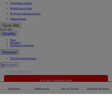
Toyota Relax Garantie
Hybrid Service Check
MyToyota Connected Services
Fahrzeugrückruf
Toyota Welt
Toyota Welt
Aktuelles
News
Newsletter
Prospekte & Preislisten
Motorsport
TOYOTA GAZOO Racing
Innovation
Toyota Safety Sense
Kontakt
Impressum
Ich bin interessiert
Partnersuche
Probefahrt reservieren
Datenrechte
Probefahrt
Partnersuche
Service Termin
Prospekte & Preise
Entdecke dein Fahrzeug
(Öffnet ein neues Fenster)
(Öffnet ein neues Fenster)
(Öffnet ein neues Fenster)
Toyota Austria GmbH Copyright © 2026
Datenschutz
Rechtl. Hinweise