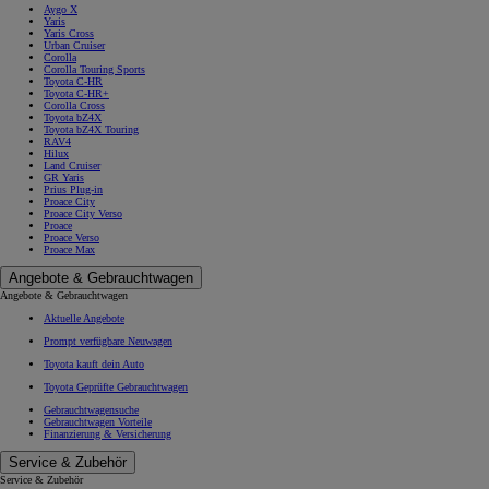
Aygo X
Yaris
Yaris Cross
Urban Cruiser
Corolla
Corolla Touring Sports
Toyota C-HR
Toyota C-HR+
Corolla Cross
Toyota bZ4X
Toyota bZ4X Touring
RAV4
Hilux
Land Cruiser
GR Yaris
Prius Plug-in
Proace City
Proace City Verso
Proace
Proace Verso
Proace Max
Angebote & Gebrauchtwagen
Angebote & Gebrauchtwagen
Aktuelle Angebote
Prompt verfügbare Neuwagen
Toyota kauft dein Auto
Toyota Geprüfte Gebrauchtwagen
Gebrauchtwagensuche
Gebrauchtwagen Vorteile
Finanzierung & Versicherung
Service & Zubehör
Service & Zubehör