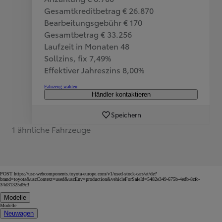
Gesamtkreditbetrag € 26.870
Bearbeitungsgebühr € 170
Gesamtbetrag € 33.256
Laufzeit in Monaten 48
Sollzins, fix 7,49%
Effektiver Jahreszins 8,00%
Fahrzeug wählen
Händler kontaktieren
Speichern
1 ähnliche Fahrzeuge
POST https://usc-webcomponents.toyota-europe.com/v1/used-stock-cars/at/de?
brand=toyota&uscContext=used&uscEnv=production&vehicleForSaleId=5482e349-675b-4edb-8cfc-
34d31325d9c3
Modelle
Modelle
Neuwagen