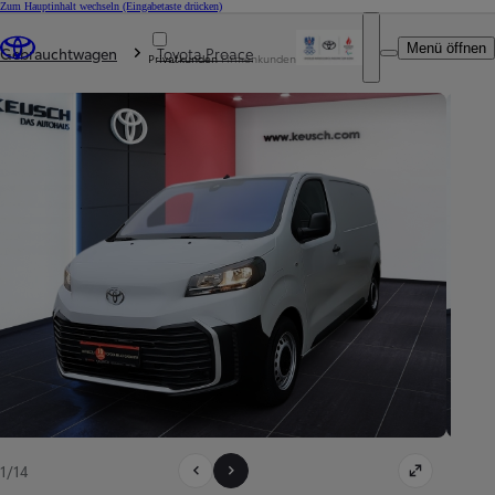
Zum Hauptinhalt wechseln
(Eingabetaste drücken)
Du bist hier
:
Menü öffnen
Gebrauchtwagen
Toyota Proace
Privatkunden
Firmenkunden
1/14