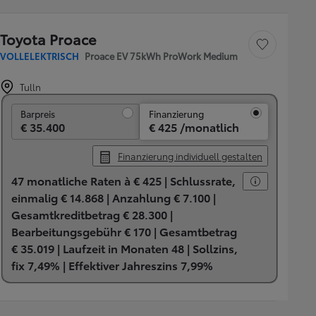
Toyota Proace
Fahrzeug speichern
VOLLELEKTRISCH
Proace EV 75kWh ProWork Medium
Tulln
Barpreis
Barpreis
Finanzierung
€ 35.400
€ 425 /monatlich
Finanzierung individuell gestalten
47 monatliche Raten à € 425 |
Schlussrate,
einmalig € 14.868 |
Anzahlung € 7.100 |
Gesamtkreditbetrag € 28.300 |
Bearbeitungsgebühr € 170 |
Gesamtbetrag
€ 35.019 |
Laufzeit in Monaten 48 |
Sollzins,
fix 7,49% |
Effektiver Jahreszins 7,99%