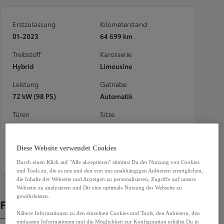
Erstzulassung
Kilometerstand
01-2023
64 699 km
Treibstoff
Karosserie
Hybrid
Limousine
Leistung
Getriebe
72 kW (98 PS)
Automatik
Türen
Sitze
5
5
Außenfarbe
Garantie
Diese Website verwendet Cookies
Schwarz
12 Monate
Durch einen Klick auf "Alle akzeptieren" stimmst Du der Nutzung von Cookies
und Tools zu, die es uns und den von uns unabhängigen Anbietern ermöglichen,
die Inhalte der Webseite und Anzeigen zu personalisieren, Zugriffe auf unsere
Webseite zu analysieren und Dir eine optimale Nutzung der Webseite zu
gewährleisten.
Fahrzeugdetails
Nähere Informationen zu den einzelnen Cookies und Tools, den Anbietern, den
umfassten Informationen und die Möglichkeit zur Konfiguration erhältst Du in