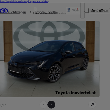
Zum Hauptinhalt wechseln
(Eingabetaste drücken)
Du bist hier
:
Menü öffnen
Gebrauchtwagen
Toyota Corolla
Privatkunden
Firmenkunden
1/13