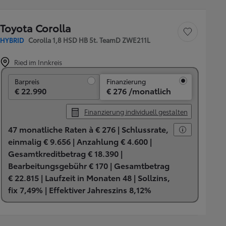
Toyota Corolla
Fahrzeug speichern
HYBRID
Corolla 1,8 HSD HB 5t. TeamD ZWE211L
Ried im Innkreis
Barpreis
Barpreis
Finanzierung
€ 22.990
€ 276 /monatlich
Finanzierung individuell gestalten
47 monatliche Raten à € 276 |
Schlussrate,
einmalig € 9.656 |
Anzahlung € 4.600 |
Gesamtkreditbetrag € 18.390 |
Bearbeitungsgebühr € 170 |
Gesamtbetrag
€ 22.815 |
Laufzeit in Monaten 48 |
Sollzins,
fix 7,49% |
Effektiver Jahreszins 8,12%