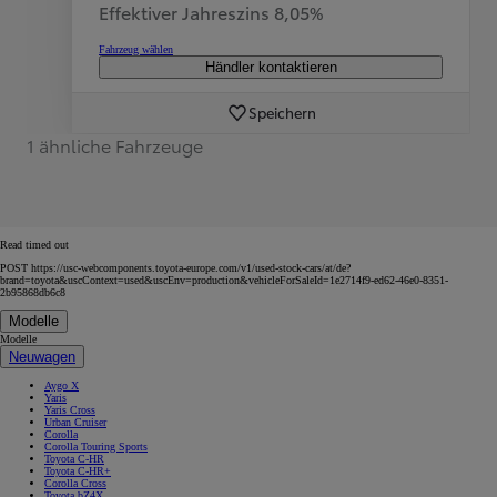
Effektiver Jahreszins 8,05%
Fahrzeug wählen
Händler kontaktieren
Speichern
1 ähnliche Fahrzeuge
Read timed out
POST https://usc-webcomponents.toyota-europe.com/v1/used-stock-cars/at/de?
brand=toyota&uscContext=used&uscEnv=production&vehicleForSaleId=1e2714f9-ed62-46e0-8351-
2b95868db6c8
Modelle
Modelle
Neuwagen
Aygo X
Yaris
Yaris Cross
Urban Cruiser
Corolla
Corolla Touring Sports
Toyota C-HR
Toyota C-HR+
Corolla Cross
Toyota bZ4X