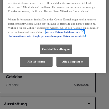
Spezifikationen
den Cookie-Einstellungen. Sofern Du nicht damit einverstanden bist, klicke
einfach auf "Alle ablehnen". In diesem Fall werden nur technisch notwendige
Cookies verwendet, die für den Betrieb dieser Webseite erforderlich sind.
Maße und Abmessungen
Weitere Informationen findest Du in den Cookie-Einstellungen und in unseren
Datenschutzhinweisen. Deine Einwilligung ist freiwillig und kann jederzeit mit
Türen
5
Wirkung für die Zukunft widerrufen werden, z.B. in den "Cookie-Einstellungen"
in der unteren Seitennavigation.
Zu den Datenschutzhinweisen
Sitze
5
Informationen wie Google personenbezogene Daten verwendet
Motorisierung
Cookie-Einstellungen
Hubraum in ccm
1 798
cc
Leistung
72
kW (98 PS)
Alle ablehnen
Alle akzeptieren
Getriebe
Getriebe
Automatik
Ausstattung