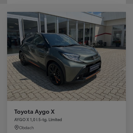
Toyota Aygo X
AYGO X 1,0 l 5-tg. Limited
Obdach