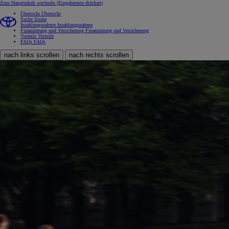
Zum Hauptinhalt wechseln
(Eingabetaste drücken)
Übersicht
Übersicht
Suche
Suche
Inzahlungsnahme
Inzahlungsnahme
Finanzierung und Versicherung
Finanzierung und Versicherung
Vorteile
Vorteile
FAQs
FAQs
nach links scrollen
nach rechts scrollen