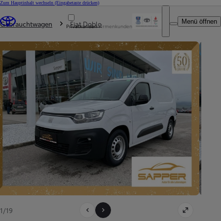
Zum Hauptinhalt wechseln
(Eingabetaste drücken)
Du bist hier
:
Menü öffnen
Gebrauchtwagen
Fiat Doblo
Privatkunden
Firmenkunden
1/19