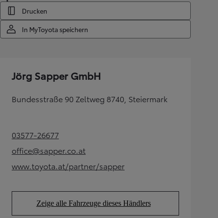
Drucken
In MyToyota speichern
Jörg Sapper GmbH
Bundesstraße 90 Zeltweg 8740, Steiermark
03577-26677
(Opens in new tab)
office@sapper.co.at
(Opens in new tab)
www.toyota.at/partner/sapper
(Opens in new tab)
Zeige alle Fahrzeuge dieses Händlers
(Opens in new tab)