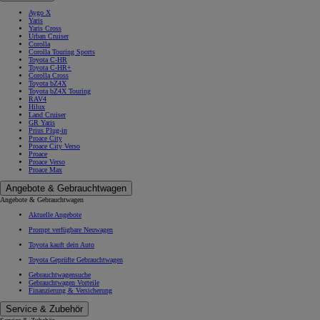
Aygo X
Yaris
Yaris Cross
Urban Cruiser
Corolla
Corolla Touring Sports
Toyota C-HR
Toyota C-HR+
Corolla Cross
Toyota bZ4X
Toyota bZ4X Touring
RAV4
Hilux
Land Cruiser
GR Yaris
Prius Plug-in
Proace City
Proace City Verso
Proace
Proace Verso
Proace Max
Angebote & Gebrauchtwagen
Angebote & Gebrauchtwagen
Aktuelle Angebote
Prompt verfügbare Neuwagen
Toyota kauft dein Auto
Toyota Geprüfte Gebrauchtwagen
Gebrauchtwagensuche
Gebrauchtwagen Vorteile
Finanzierung & Versicherung
Service & Zubehör