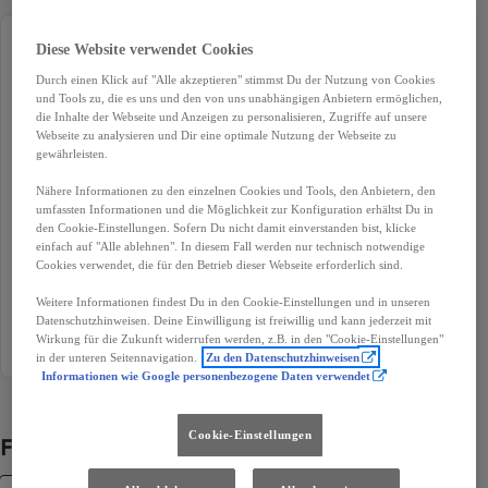
Diese Website verwendet Cookies
Erstzulassung
Kilometerstand
10-2022
8 108 km
Durch einen Klick auf "Alle akzeptieren" stimmst Du der Nutzung von Cookies
und Tools zu, die es uns und den von uns unabhängigen Anbietern ermöglichen,
Treibstoff
Karosserie
die Inhalte der Webseite und Anzeigen zu personalisieren, Zugriffe auf unsere
Webseite zu analysieren und Dir eine optimale Nutzung der Webseite zu
Vollelektrisch
Pick-up
gewährleisten.
Leistung
Getriebe
Nähere Informationen zu den einzelnen Cookies und Tools, den Anbietern, den
100 kW (136 PS)
Automatik
umfassten Informationen und die Möglichkeit zur Konfiguration erhältst Du in
den Cookie-Einstellungen. Sofern Du nicht damit einverstanden bist, klicke
Türen
Sitze
einfach auf "Alle ablehnen". In diesem Fall werden nur technisch notwendige
Cookies verwendet, die für den Betrieb dieser Webseite erforderlich sind.
5
5
Weitere Informationen findest Du in den Cookie-Einstellungen und in unseren
Außenfarbe
Datenschutzhinweisen. Deine Einwilligung ist freiwillig und kann jederzeit mit
Weiß
Wirkung für die Zukunft widerrufen werden, z.B. in den "Cookie-Einstellungen"
in der unteren Seitennavigation.
Zu den Datenschutzhinweisen
Informationen wie Google personenbezogene Daten verwendet
Cookie-Einstellungen
Fahrzeugdetails