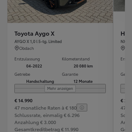
Toyota Aygo X
Hyu
AYGO X 1,0 l 5-tg. Limited
NX4 P
Obdach
Ran
Erstzulassung
Kilometerstand
Erstz
04-2022
20 080 km
Getriebe
Garantie
Getri
Handschaltung
12 Monate
Mehr anzeigen
€ 14.990
€ 22
47 monatliche Raten à € 180
47 m
Schlussrate, einmalig € 6.296
Schlu
Anzahlung € 3.000
Anza
Gesamtkreditbetrag € 11.990
Gesa