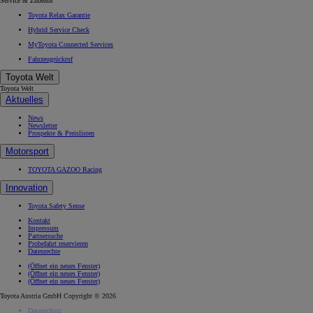
Service & Zubehör
Toyota Relax Garantie
Hybrid Service Check
MyToyota Connected Services
Fahrzeugrückruf
Toyota Welt
Toyota Welt
Aktuelles
News
Newsletter
Prospekte & Preislisten
Motorsport
TOYOTA GAZOO Racing
Innovation
Toyota Safety Sense
Kontakt
Impressum
Partnersuche
Probefahrt reservieren
Datenrechte
(Öffnet ein neues Fenster)
(Öffnet ein neues Fenster)
(Öffnet ein neues Fenster)
Toyota Austria GmbH Copyright © 2026
Datenschutz