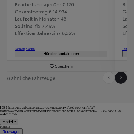
Bearbeitungsgebühr € 170
Bear
Gesamtbetrag € 14.934
Gesa
Laufzeit in Monaten 48
Lauf
Sollzins, fix 7,49%
Sollz
Effektiver Jahreszins 8,32%
Effek
Fahrzeug wählen
Fahrzeug
Händler kontaktieren
Speichern
8 ähnliche Fahrzeuge
POST https://usc-webcomponents.toyota-europe.com/v1/used-stock-cars/at/de?
brand=toyota&uscContext=used&uscEnv=production&vehicleForSaleId=ebe15740-7956-4ad2-b158-
eea4e767522b
Modelle
Modelle
Neuwagen