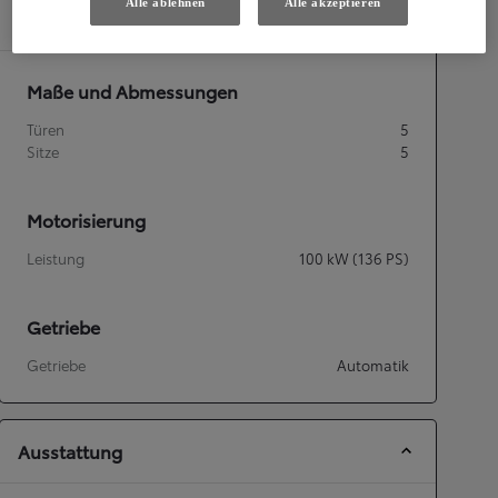
Alle ablehnen
Alle akzeptieren
Spezifikationen
Maße und Abmessungen
Türen
5
Sitze
5
Motorisierung
Leistung
100
kW (136 PS)
Getriebe
Getriebe
Automatik
Ausstattung