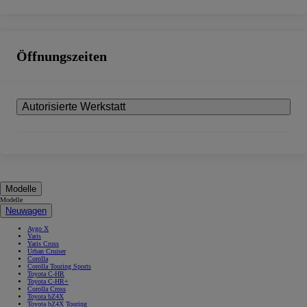
Öffnungszeiten
Autorisierte Werkstatt
Modelle
Modelle
Neuwagen
Aygo X
Yaris
Yaris Cross
Urban Cruiser
Corolla
Corolla Touring Sports
Toyota C-HR
Toyota C-HR+
Corolla Cross
Toyota bZ4X
Toyota bZ4X Touring