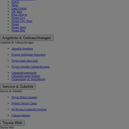
RAV4
Hilux
Land Cruiser
GR Yaris
Prius Plug-in
Proace City
Proace City Verso
Proace
Proace Verso
Proace Max
Angebote & Gebrauchtwagen
Angebote & Gebrauchtwagen
Aktuelle Angebote
Prompt verfügbare Neuwagen
Toyota kauft dein Auto
Toyota Geprüfte Gebrauchtwagen
Gebrauchtwagensuche
Gebrauchtwagen Vorteile
Finanzierung & Versicherung
Service & Zubehör
Service & Zubehör
Toyota Relax Garantie
Hybrid Service Check
MyToyota Connected Services
Fahrzeugrückruf
Toyota Welt
Toyota Welt