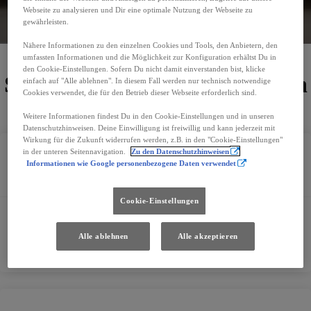
Webseite zu analysieren und Dir eine optimale Nutzung der Webseite zu
gewährleisten.
E-Mail schreiben
Nähere Informationen zu den einzelnen Cookies und Tools, den Anbietern, den
umfassten Informationen und die Möglichkeit zur Konfiguration erhältst Du in
den Cookie-Einstellungen. Sofern Du nicht damit einverstanden bist, klicke
Standorte und Öffnungszeiten
einfach auf "Alle ablehnen". In diesem Fall werden nur technisch notwendige
Cookies verwendet, die für den Betrieb dieser Webseite erforderlich sind.
Weitere Informationen findest Du in den Cookie-Einstellungen und in unseren
Datenschutzhinweisen. Deine Einwilligung ist freiwillig und kann jederzeit mit
Wirkung für die Zukunft widerrufen werden, z.B. in den "Cookie-Einstellungen"
in der unteren Seitennavigation.
Zu den Datenschutzhinweisen
Informationen wie Google personenbezogene Daten verwendet
Kontakt
Cookie-Einstellungen
+43 5574 45388
lochau@autohaus-walter.at
Alle ablehnen
Alle akzeptieren