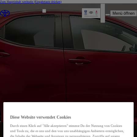
Zum Hauptinhalt wechseln
(Eingabetaste drücken)
Menü öffnen
Privatkunden
Firmenkunden
Auto Walter GmbH & Co.
KG
Diese Website verwendet Cookies
Durch einen Klick auf "Alle akzeptieren" stimmst Du der Nutzung von Cookies
00CD9-8F529-FB49E-73C00-01220-1
und Tools zu, die es uns und den von uns unabhängigen Anbietern ermöglichen,
Autorisierte Werkstatt
die Inhalte der Webseite und Anzeigen zu personalisieren, Zugriffe auf unsere