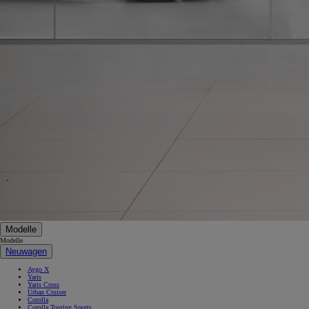
Ab
Der neue GR GT
BENZIN
Modelle
Modelle
Neuwagen
Aygo X
Yaris
Yaris Cross
Urban Cruiser
Corolla
Corolla Touring Sports