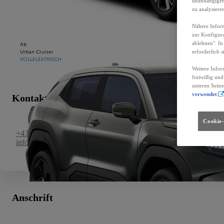
unabhängigen 
zu analysiere
Nähere Inform
zur Konfigura
Ab
ablehnen". In
Urban Cruiser
erforderlich s
VOLLELEKTRISCH
Weitere Infor
freiwillig un
unteren Seite
verwendet
Kontakt
Cookie-
+43 5414 87456
info@toyota-reinstadler.at
Anschrift