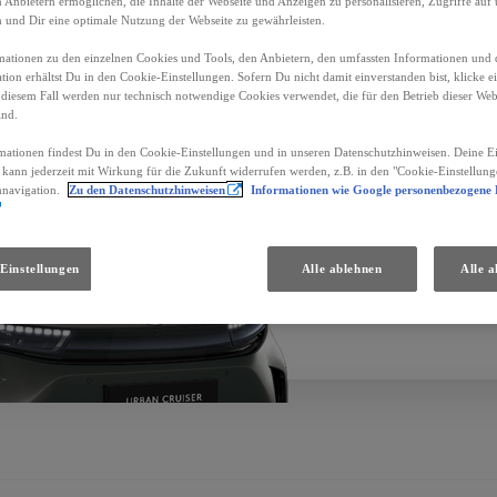
Anbietern ermöglichen, die Inhalte der Webseite und Anzeigen zu personalisieren, Zugriffe auf 
n und Dir eine optimale Nutzung der Webseite zu gewährleisten.
ationen zu den einzelnen Cookies und Tools, den Anbietern, den umfassten Informationen und 
Standorte und Öffnungszeiten
tion erhältst Du in den Cookie-Einstellungen. Sofern Du nicht damit einverstanden bist, klicke e
 diesem Fall werden nur technisch notwendige Cookies verwendet, die für den Betrieb dieser Web
ind.
mationen findest Du in den Cookie-Einstellungen und in unseren Datenschutzhinweisen. Deine Ei
d kann jederzeit mit Wirkung für die Zukunft widerrufen werden, z.B. in den "Cookie-Einstellung
nnavigation.
Zu den Datenschutzhinweisen
Informationen wie Google personenbezogene
Einstellungen
Alle ablehnen
Alle a