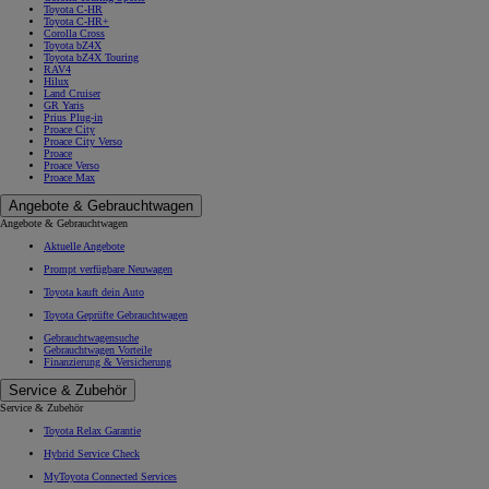
Toyota C-HR
Toyota C-HR+
Corolla Cross
Toyota bZ4X
Toyota bZ4X Touring
RAV4
Hilux
Land Cruiser
GR Yaris
Prius Plug-in
Proace City
Proace City Verso
Proace
Proace Verso
Proace Max
Angebote & Gebrauchtwagen
Angebote & Gebrauchtwagen
Aktuelle Angebote
Prompt verfügbare Neuwagen
Toyota kauft dein Auto
Toyota Geprüfte Gebrauchtwagen
Gebrauchtwagensuche
Gebrauchtwagen Vorteile
Finanzierung & Versicherung
Service & Zubehör
Service & Zubehör
Toyota Relax Garantie
Hybrid Service Check
MyToyota Connected Services