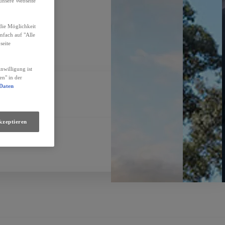
unsere Webseite
die Möglichkeit
infach auf "Alle
seite
nwilligung ist
en" in der
 Daten
kzeptieren