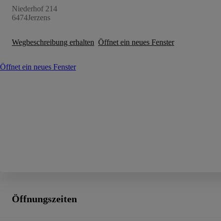
Niederhof 214
6474
Jerzens
Ab
Wegbeschreibung erhalten
Öffnet ein neues Fenster
C-HR
HYBRID ODER PLUG-IN HYBRID ELEKTRISCH
Öffnet ein neues Fenster
Öffnungszeiten