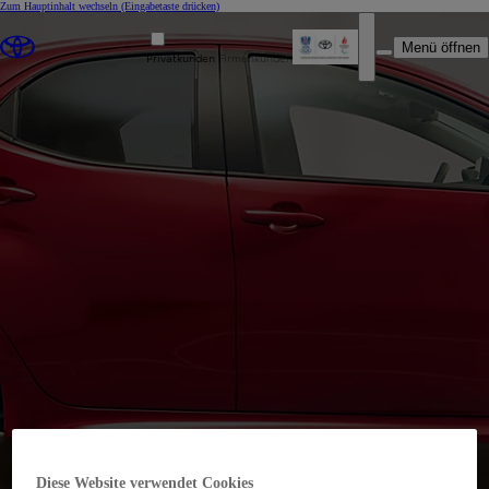
Zum Hauptinhalt wechseln
(Eingabetaste drücken)
Menü öffnen
Privatkunden
Firmenkunden
Autohaus Nordwald Ing.
Roland Prinz e.U.
00CD9-8F4FF-978E6-E3A00-01360-1
Autorisierte Werkstatt
Diese Website verwendet Cookies