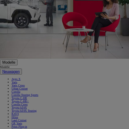
Modelle
Modelle
Neuwagen
Aygo X
Yaris
Yaris Cross
Urban Cruiser
Corolla
Corolla Touring Sports
Toyota C-HR
Toyota C-HR+
Corolla Cross
Toyota bZ4X
Toyota bZ4X Touring
RAV4
Hilux
Land Cruiser
GR Yaris
Prius Plug-in