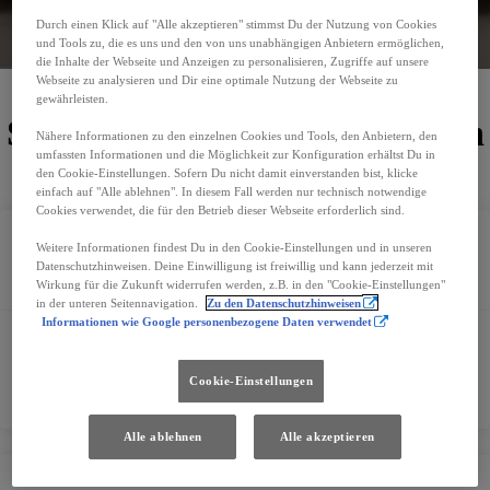
Jetzt Termin vereinbaren
Durch einen Klick auf "Alle akzeptieren" stimmst Du der Nutzung von Cookies
und Tools zu, die es uns und den von uns unabhängigen Anbietern ermöglichen,
E-Mail schreiben
die Inhalte der Webseite und Anzeigen zu personalisieren, Zugriffe auf unsere
Webseite zu analysieren und Dir eine optimale Nutzung der Webseite zu
gewährleisten.
Standorte und Öffnungszeiten
Nähere Informationen zu den einzelnen Cookies und Tools, den Anbietern, den
umfassten Informationen und die Möglichkeit zur Konfiguration erhältst Du in
den Cookie-Einstellungen. Sofern Du nicht damit einverstanden bist, klicke
einfach auf "Alle ablehnen". In diesem Fall werden nur technisch notwendige
Cookies verwendet, die für den Betrieb dieser Webseite erforderlich sind.
Weitere Informationen findest Du in den Cookie-Einstellungen und in unseren
Kontakt
Datenschutzhinweisen. Deine Einwilligung ist freiwillig und kann jederzeit mit
Wirkung für die Zukunft widerrufen werden, z.B. in den "Cookie-Einstellungen"
in der unteren Seitennavigation.
Zu den Datenschutzhinweisen
Informationen wie Google personenbezogene Daten verwendet
+43 2857 2230
toyota.prinz@gmx.at
Cookie-Einstellungen
Alle ablehnen
Alle akzeptieren