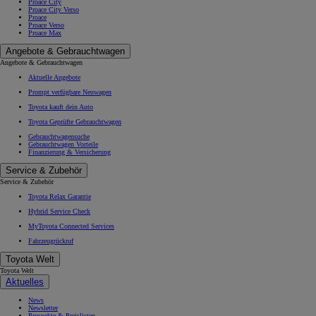
Proace City
Proace City Verso
Proace
Proace Verso
Proace Max
Angebote & Gebrauchtwagen
Angebote & Gebrauchtwagen
Aktuelle Angebote
Prompt verfügbare Neuwagen
Toyota kauft dein Auto
Toyota Geprüfte Gebrauchtwagen
Gebrauchtwagensuche
Gebrauchtwagen Vorteile
Finanzierung & Versicherung
Service & Zubehör
Service & Zubehör
Toyota Relax Garantie
Hybrid Service Check
MyToyota Connected Services
Fahrzeugrückruf
Toyota Welt
Toyota Welt
Aktuelles
News
Newsletter
Prospekte & Preislisten