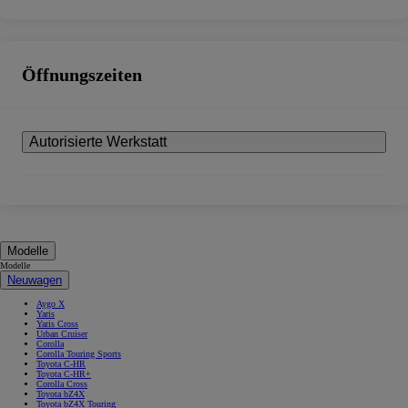
Öffnungszeiten
Autorisierte Werkstatt
Modelle
Modelle
Neuwagen
Aygo X
Yaris
Yaris Cross
Urban Cruiser
Corolla
Corolla Touring Sports
Toyota C-HR
Toyota C-HR+
Corolla Cross
Toyota bZ4X
Toyota bZ4X Touring