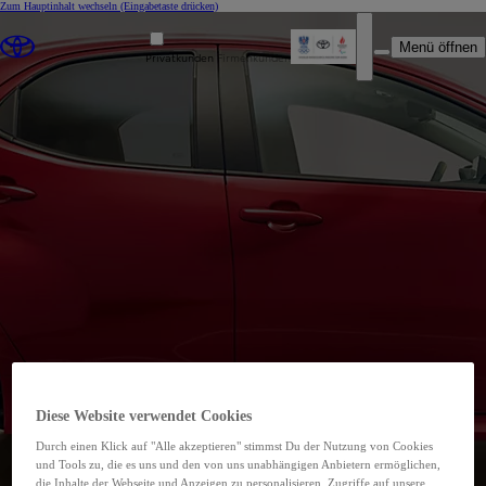
Zum Hauptinhalt wechseln
(Eingabetaste drücken)
Menü öffnen
Privatkunden
Firmenkunden
Autohaus Heiss GmbH
Diese Website verwendet Cookies
00CD9-8F513-929C9-ACE00-01220-1
Durch einen Klick auf "Alle akzeptieren" stimmst Du der Nutzung von Cookies
Autorisierte Werkstatt
und Tools zu, die es uns und den von uns unabhängigen Anbietern ermöglichen,
die Inhalte der Webseite und Anzeigen zu personalisieren, Zugriffe auf unsere