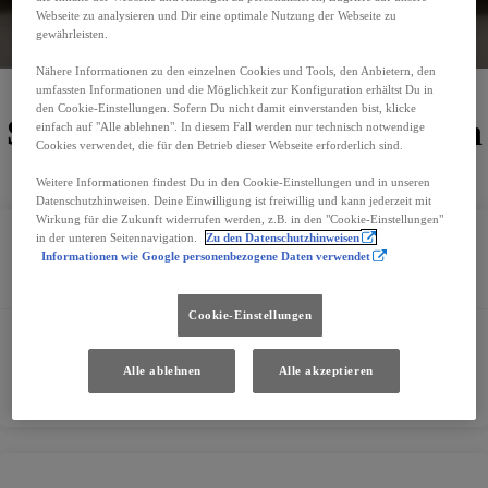
Webseite zu analysieren und Dir eine optimale Nutzung der Webseite zu
Jetzt Termin vereinbaren
gewährleisten.
E-Mail schreiben
Nähere Informationen zu den einzelnen Cookies und Tools, den Anbietern, den
umfassten Informationen und die Möglichkeit zur Konfiguration erhältst Du in
den Cookie-Einstellungen. Sofern Du nicht damit einverstanden bist, klicke
Standorte und Öffnungszeiten
einfach auf "Alle ablehnen". In diesem Fall werden nur technisch notwendige
Cookies verwendet, die für den Betrieb dieser Webseite erforderlich sind.
Weitere Informationen findest Du in den Cookie-Einstellungen und in unseren
Datenschutzhinweisen. Deine Einwilligung ist freiwillig und kann jederzeit mit
Wirkung für die Zukunft widerrufen werden, z.B. in den "Cookie-Einstellungen"
in der unteren Seitennavigation.
Zu den Datenschutzhinweisen
Informationen wie Google personenbezogene Daten verwendet
Kontakt
Cookie-Einstellungen
+43 5472 28000
office@autohaus-heiss.at
Alle ablehnen
Alle akzeptieren