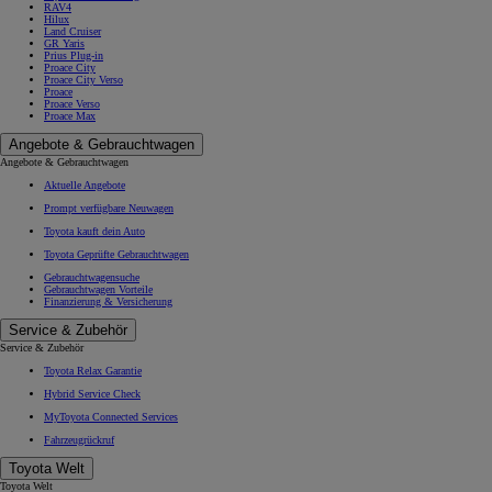
RAV4
Hilux
Land Cruiser
GR Yaris
Prius Plug-in
Proace City
Proace City Verso
Proace
Proace Verso
Proace Max
Angebote & Gebrauchtwagen
Angebote & Gebrauchtwagen
Aktuelle Angebote
Prompt verfügbare Neuwagen
Toyota kauft dein Auto
Toyota Geprüfte Gebrauchtwagen
Gebrauchtwagensuche
Gebrauchtwagen Vorteile
Finanzierung & Versicherung
Service & Zubehör
Service & Zubehör
Toyota Relax Garantie
Hybrid Service Check
MyToyota Connected Services
Fahrzeugrückruf
Toyota Welt
Toyota Welt