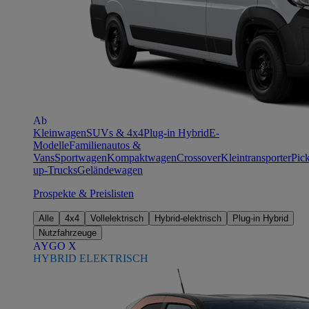
Ab
Kleinwagen
SUVs & 4x4
Plug-in Hybrid
E-
Modelle
Familienautos &
Vans
Sportwagen
Kompaktwagen
Crossover
Kleintransporter
Pic
up-Trucks
Geländewagen
Prospekte & Preislisten
Alle
4x4
Vollelektrisch
Hybrid-elektrisch
Plug-in Hybrid
Nutzfahrzeuge
AYGO X
HYBRID ELEKTRISCH