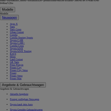
brand=toyota&uscContext=stock&uscEnv=production&vehicleForSaleId=3fefc4fc-a476-40ad-954d-
644bea7c2fce
Modelle
Modelle
Neuwagen
Aygo X
Yaris
Yaris Cross
Urban Cruiser
Corolla
Corolla Touring Sports
Toyota C-HR
Toyota C-HR+
Corolla Cross
Toyota bZ4X
Toyota bZ4X Touring
RAV4
Hilux
Land Cruiser
GR Yaris
Prius Plug-in
Proace City
Proace City Verso
Proace
Proace Verso
Proace Max
Angebote & Gebrauchtwagen
Angebote & Gebrauchtwagen
Aktuelle Angebote
Prompt verfügbare Neuwagen
Toyota kauft dein Auto
Toyota Geprüfte Gebrauchtwagen