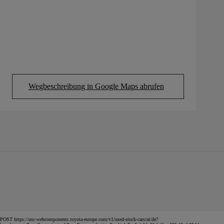
Wegbeschreibung in Google Maps abrufen
(Opens in new tab)
POST https://usc-webcomponents.toyota-europe.com/v1/used-stock-cars/at/de?