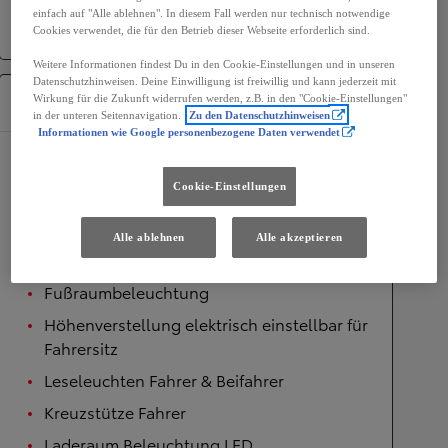
Antrieb
Allradantrieb
einfach auf "Alle ablehnen". In diesem Fall werden nur technisch notwendige
Getriebe
Automatik
Cookies verwendet, die für den Betrieb dieser Webseite erforderlich sind.
Weitere Informationen findest Du in den Cookie-Einstellungen und in unseren
Datenschutzhinweisen. Deine Einwilligung ist freiwillig und kann jederzeit mit
Ausstattung
Wirkung für die Zukunft widerrufen werden, z.B. in den "Cookie-Einstellungen"
in der unteren Seitennavigation.
Zu den Datenschutzhinweisen
Informationen wie Google personenbezogene Daten verwendet
Komfort
Cookie-Einstellungen
Innenraumbeleuchtung vorne, LED
Höhenverstellung manuell einstellbar für
Alle ablehnen
Alle akzeptieren
Beifahrersitz
Fußraumbeleuchtung
Höhenverstellung elektrisch einstellbar für
Fahrersitz
Leseleuchten Fahrer & Beifahrer
Kreuzstütze Fahrer
Laderaum Beleuchtung LED