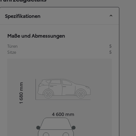
Spezifikationen
Maße und Abmessungen
Türen
5
Sitze
5
mm
1 680
Height
Length
4 600
mm