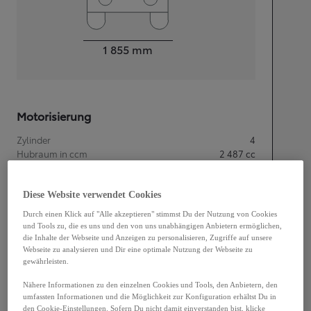
Width
1 855
mm
Motorisierung
Zylinder
4
Hubraum in ccm
2 487
cc
Leistung
143
kW (194 PS)
Diese Website verwendet Cookies
Fahrleistungen
Durch einen Klick auf "Alle akzeptieren" stimmst Du der Nutzung von Cookies
und Tools zu, die es uns und den von uns unabhängigen Anbietern ermöglichen,
Höchstgeschwindigkeit
180
km/h
die Inhalte der Webseite und Anzeigen zu personalisieren, Zugriffe auf unsere
Beschleunigung 0-100 km
7,7
Sekunden
Webseite zu analysieren und Dir eine optimale Nutzung der Webseite zu
gewährleisten.
Nähere Informationen zu den einzelnen Cookies und Tools, den Anbietern, den
Getriebe
umfassten Informationen und die Möglichkeit zur Konfiguration erhältst Du in
den Cookie-Einstellungen. Sofern Du nicht damit einverstanden bist, klicke