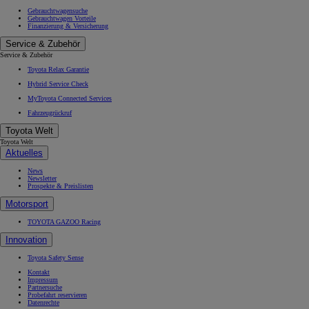
Gebrauchtwagensuche
Gebrauchtwagen Vorteile
Finanzierung & Versicherung
Service & Zubehör
Service & Zubehör
Toyota Relax Garantie
Hybrid Service Check
MyToyota Connected Services
Fahrzeugrückruf
Toyota Welt
Toyota Welt
Aktuelles
News
Newsletter
Prospekte & Preislisten
Motorsport
TOYOTA GAZOO Racing
Innovation
Toyota Safety Sense
Kontakt
Impressum
Partnersuche
Probefahrt reservieren
Datenrechte