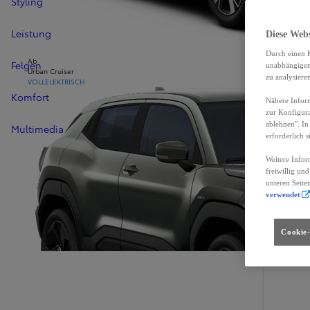
Styling
Leistung
Diese Web
Durch einen K
Ab
Felgen
unabhängigen 
Urban Cruiser
zu analysiere
VOLLELEKTRISCH
Komfort
Nähere Inform
zur Konfigura
ablehnen". In
Multimedia
erforderlich s
Weitere Infor
freiwillig un
unteren Seite
verwendet
Cookie-