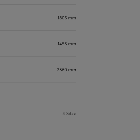
1805 mm
1455 mm
S
I
2560 mm
4 Sitze