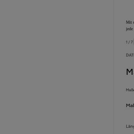
Ab
Mit 
C-HR
jede
HYBRID ODER PLUG-IN HYBRID ELEKTRISCH
1 / 7
DAT
M
Maß
Ma
Län