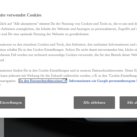
site verwendet Cookies
lick auf "Alle akzeptieren" stimmst Du der Nutzung von Cookies und Tools zu, die es uns und 
Anbietern ermöglichen, die Inhalte der Webseite und Anzeigen zu personalisieren, Zugriffe auf 
n und Dir eine optimale Nutzung der Webseite zu gewährleisten.
ationen zu den einzelnen Cookies und Tools, den Anbietern, den umfassten Informationen und 
tion erhältst Du in den Cookie-Einstellungen. Sofern Du nicht damit einverstanden bist, klicke e
 diesem Fall werden nur technisch notwendige Cookies verwendet, die für den Betrieb dieser Web
ind.
mationen findest Du in den Cookie-Einstellungen und in unseren Datenschutzhinweisen. Deine Ei
d kann jederzeit mit Wirkung für die Zukunft widerrufen werden, z.B. in den "Cookie-Einstellung
nnavigation.
Zu den Datenschutzhinweisen
Informationen wie Google personenbezogene
Einstellungen
Alle ablehnen
Alle a