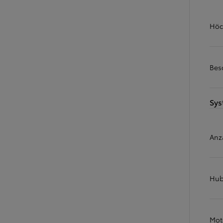
Ab
Der neue GR GT
BENZIN
Höc
Bes
Sys
Anz
Hu
Mot