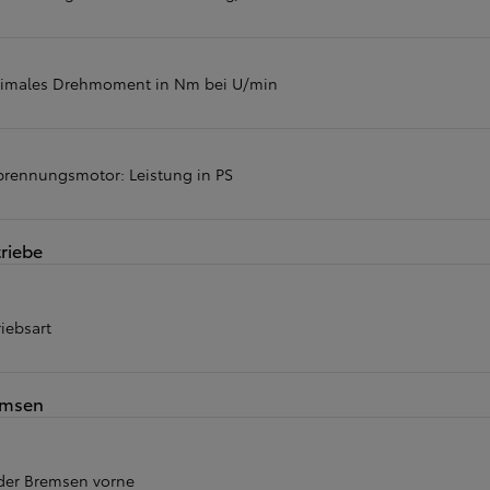
imales Drehmoment in Nm bei U/min
brennungsmotor: Leistung in PS
riebe
iebsart
emsen
 der Bremsen vorne