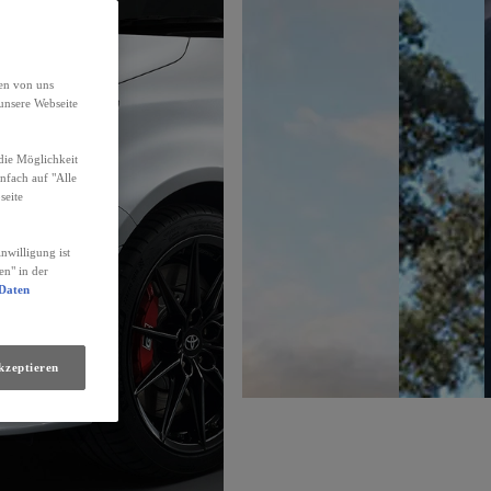
den von uns
unsere Webseite
die Möglichkeit
infach auf "Alle
seite
nwilligung ist
en" in der
 Daten
kzeptieren