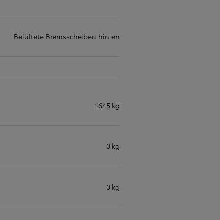
Belüftete Bremsscheiben hinten
1645 kg
0 kg
0 kg