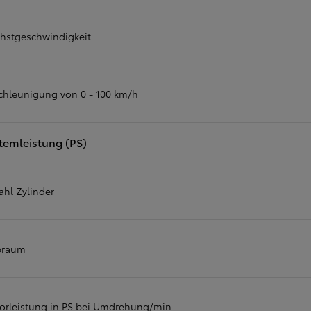
hstgeschwindigkeit
chleunigung von 0 - 100 km/h
temleistung (PS)
ahl Zylinder
braum
orleistung in PS bei Umdrehung/min