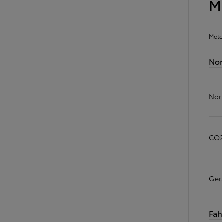
M
Ab
Hilux
VOLLELEKTRISCH & MILD-HYBRID
Moto
Nor
Nor
CO2
Ger
Fah