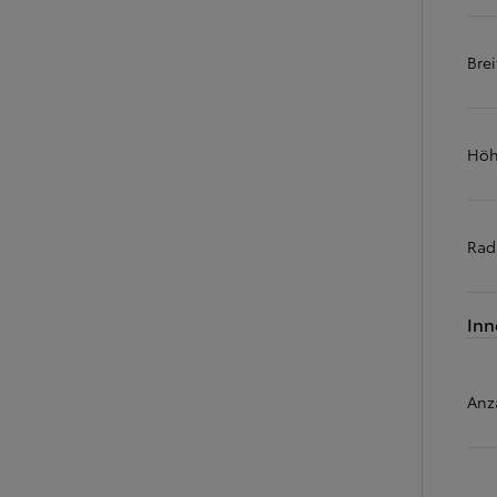
Ab
Brei
bZ4X
VOLLELEKTRISCH
Höh
Rad
Inn
Anz