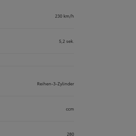
230 km/h
Aktuelle Angebote
Toyota bZ4X
5,2 sek.
Reihen-3-Zylinder
ccm
280