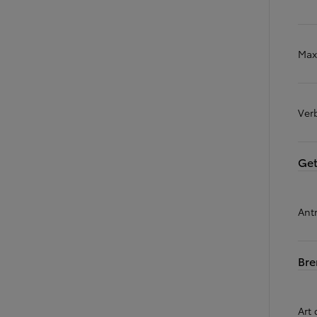
Max
Ver
Get
Antr
Br
Art