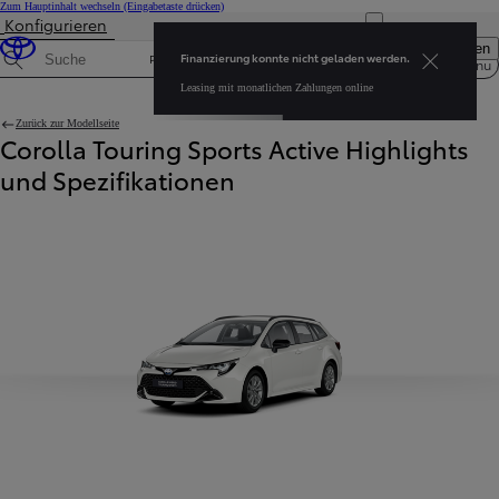
Zum Hauptinhalt wechseln
(Eingabetaste drücken)
Konfigurieren
Finanzierung konnte nicht geladen werden. Leasing mit monatlichen Zahlungen online
Menü öffnen
Finanzierung konnte nicht geladen werden.
Privatkunden
Firmenkunden
Menu
Spezifikationen suchen
Leasing mit monatlichen Zahlungen online
Zurück zur Modellseite
Corolla Touring Sports Active Highlights
und Spezifikationen