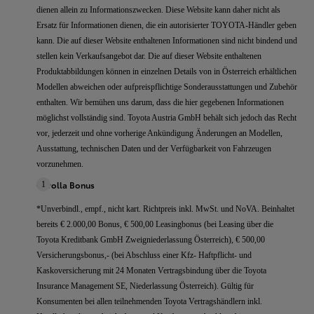
dienen allein zu Informationszwecken. Diese Website kann daher nicht als
Ersatz für Informationen dienen, die ein autorisierter TOYOTA-Händler geben
kann. Die auf dieser Website enthaltenen Informationen sind nicht bindend und
stellen kein Verkaufsangebot dar. Die auf dieser Website enthaltenen
Produktabbildungen können in einzelnen Details von in Österreich erhältlichen
Modellen abweichen oder aufpreispflichtige Sonderausstattungen und Zubehör
enthalten. Wir bemühen uns darum, dass die hier gegebenen Informationen
möglichst vollständig sind. Toyota Austria GmbH behält sich jedoch das Recht
vor, jederzeit und ohne vorherige Ankündigung Änderungen an Modellen,
Ausstattung, technischen Daten und der Verfügbarkeit von Fahrzeugen
vorzunehmen.
Corolla Bonus
1
*Unverbindl., empf., nicht kart. Richtpreis inkl. MwSt. und NoVA. Beinhaltet
bereits € 2.000,00 Bonus, € 500,00 Leasingbonus (bei Leasing über die
Toyota Kreditbank GmbH Zweigniederlassung Österreich), € 500,00
Versicherungsbonus,- (bei Abschluss einer Kfz- Haftpflicht- und
Kaskoversicherung mit 24 Monaten Vertragsbindung über die Toyota
Insurance Management SE, Niederlassung Österreich). Gültig für
Konsumenten bei allen teilnehmenden Toyota Vertragshändlern inkl.