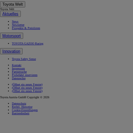
Toyota Welt
Toyota Welt
Aktuelles
News
Newsletter
Prospekte & Preislisten
Motorsport
TOYOTA GAZOO Racing
Innovation
Toyota Safety Sense
Kontakt
Impressum
Partnersuche
Probefahrt reservieren
Datenrechte
(Öffnet ein neues Fenster)
(Öffnet ein neues Fenster)
(Öffnet ein neues Fenster)
Toyota Austria GmbH Copyright © 2026
Datenschutz
Rechtl. Hinweise
Cookie-Einstellungen
Barrierefreiheit