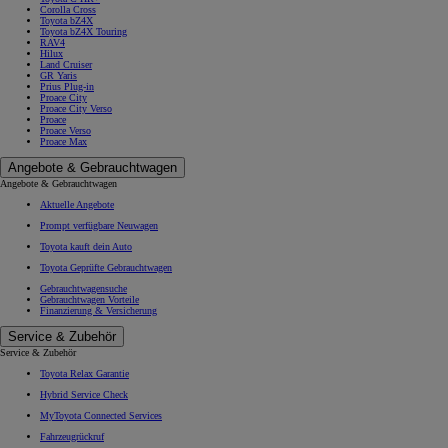
Corolla Cross
Toyota bZ4X
Toyota bZ4X Touring
RAV4
Hilux
Land Cruiser
GR Yaris
Prius Plug-in
Proace City
Proace City Verso
Proace
Proace Verso
Proace Max
Angebote & Gebrauchtwagen
Angebote & Gebrauchtwagen
Aktuelle Angebote
Prompt verfügbare Neuwagen
Toyota kauft dein Auto
Toyota Geprüfte Gebrauchtwagen
Gebrauchtwagensuche
Gebrauchtwagen Vorteile
Finanzierung & Versicherung
Service & Zubehör
Service & Zubehör
Toyota Relax Garantie
Hybrid Service Check
MyToyota Connected Services
Fahrzeugrückruf