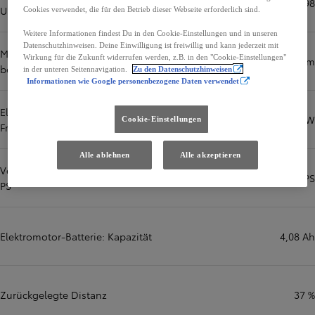
98
Umdrehung/min
Cookies verwendet, die für den Betrieb dieser Webseite erforderlich sind.
Weitere Informationen findest Du in den Cookie-Einstellungen und in unseren
Datenschutzhinweisen. Deine Einwilligung ist freiwillig und kann jederzeit mit
Maximales Drehmoment in Nm
Wirkung für die Zukunft widerrufen werden, z.B. in den "Cookie-Einstellungen"
142 Nm
bei U/min
in der unteren Seitennavigation.
Zu den Datenschutzhinweisen
Informationen wie Google personenbezogene Daten verwendet
Elektromotor: Leistung in kW -
70 kW
Cookie-Einstellungen
Front
Alle ablehnen
Alle akzeptieren
Verbrennungsmotor: Leistung in
98 PS
PS
Elektromotor-Batterie: Kapazität
4,08 Ah
Zurückgelegte Distanz
37 %