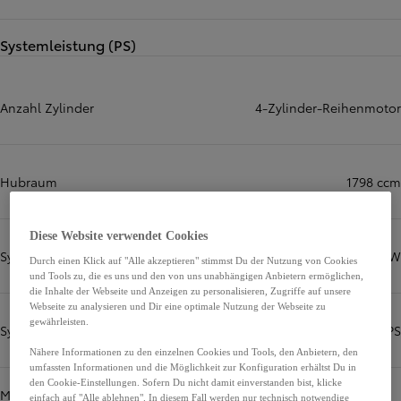
Systemleistung (PS)
Anzahl Zylinder
4‑Zylinder‑Reihenmotor
Hubraum
1798 ccm
Diese Website verwendet Cookies
Systemleistung (kW)
103 kW
Durch einen Klick auf "Alle akzeptieren" stimmst Du der Nutzung von Cookies
und Tools zu, die es uns und den von uns unabhängigen Anbietern ermöglichen,
die Inhalte der Webseite und Anzeigen zu personalisieren, Zugriffe auf unsere
Webseite zu analysieren und Dir eine optimale Nutzung der Webseite zu
gewährleisten.
Systemleistung (PS)
140 PS
Nähere Informationen zu den einzelnen Cookies und Tools, den Anbietern, den
umfassten Informationen und die Möglichkeit zur Konfiguration erhältst Du in
den Cookie-Einstellungen. Sofern Du nicht damit einverstanden bist, klicke
Motorleistung in PS bei
einfach auf "Alle ablehnen". In diesem Fall werden nur technisch notwendige