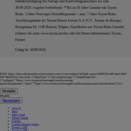
Händlerbeteiligung bei Anfrage und Kaufvertragsabschluss bis zum
30.09.2026. Angebot freibleibend. **Bis zu 10 Jahre Garantie mit Toyota
Relax: 3 Jahre Neuwagen Herstellergarantie + max. 7 Jahre Toyota Relax
Anschlussgarantie der Toyota Motors Europe S.A./N.V., Avenue du Bourget,
Bourgetlaan 60, 1140 Brüssel, Belgien. Einzelheiten zur Toyota Relax Garantie
erfahren Sie unter www.toyota.at/relax oder bei Ihrem teilnehmenden Toyota-
Partner.
Gültig bis 30/09/2026
POST https://dxp-webcarconfig.toyota-europe.com/v1/car-config/at/de?path=specs/3c8992f3-e4f9-4ae1-bb67-
305780342518 with body {"reduxState":{"carConfigSettings":{"loadedStepUrls":
{"configure":"https://www.toyota.at/neuwagen/corolla-touring-
sports/konfigurator","specs":"https://www.toyota.at/neuwagen/corolla-touring-sports/specifications"}}}}
Modelle
Modelle
Neuwagen
Aygo X
Yaris
Yaris Cross
Urban Cruiser
Corolla
Corolla Touring Sports
Toyota C-HR
Toyota C-HR+