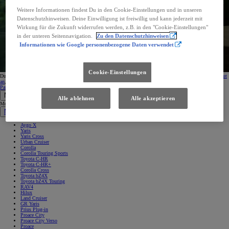
Weitere Informationen findest Du in den Cookie-Einstellungen und in unseren
Datenschutzhinweisen. Deine Einwilligung ist freiwillig und kann jederzeit mit
Wirkung für die Zukunft widerrufen werden, z.B. in den "Cookie-Einstellungen"
in der unteren Seitennavigation.
Zu den Datenschutzhinweisen
Informationen wie Google personenbezogene Daten verwendet
Cookie-Einstellungen
Du hast unser E-Mail nicht erhalten? Vergiss nicht Deinen Spamfolder zu kontrollieren oder melde Dich
erneut
an
, nachdem ein Problem mit der eingegebenen E-Mail-Adresse bestehen könnte.
Partnersuche
Probefahrt reservieren
Kontakt
Modelle
Alle ablehnen
Alle akzeptieren
Modelle
Neuwagen
Aygo X
Yaris
Yaris Cross
Urban Cruiser
Corolla
Corolla Touring Sports
Toyota C-HR
Toyota C-HR+
Corolla Cross
Toyota bZ4X
Toyota bZ4X Touring
RAV4
Hilux
Land Cruiser
GR Yaris
Prius Plug-in
Proace City
Proace City Verso
Proace