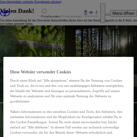
Zum Hauptinhalt wechseln
(Eingabetaste drücken)
Vielen Dank!
Menü öffnen
Privatkunden
Firmenkunden
Um deine Anmeldung für den Newsletter abzuschließen klicke bitte auf den Bestätigungslink in der E-Mail, die
wir soeben gesendet haben.
Diese Website verwendet Cookies
Durch einen Klick auf "Alle akzeptieren" stimmst Du der Nutzung von Cookies
und Tools zu, die es uns und den von uns unabhängigen Anbietern ermöglichen,
die Inhalte der Webseite und Anzeigen zu personalisieren, Zugriffe auf unsere
Webseite zu analysieren und Dir eine optimale Nutzung der Webseite zu
gewährleisten.
Nähere Informationen zu den einzelnen Cookies und Tools, den Anbietern, den
umfassten Informationen und die Möglichkeit zur Konfiguration erhältst Du in
den Cookie-Einstellungen. Sofern Du nicht damit einverstanden bist, klicke
einfach auf "Alle ablehnen". In diesem Fall werden nur technisch notwendige
Cookies verwendet, die für den Betrieb dieser Webseite erforderlich sind.