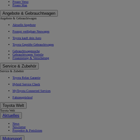
Proace Verso
Proace Max
Angebote & Gebrauchtwagen
Angebote & Gebrauchtwagen
Aktuelle Angebote
Prompt verfügbare Neuwagen
Toyota kauft dein Auto
Toyota Geprüfte Gebrauchtwagen
Gebrauchtwagensuche
Gebrauchtwagen Vorteile
Finanzierung & Versicherung
Service & Zubehör
Service & Zubehör
Toyota Relax Garantie
Hybrid Service Check
MyToyota Connected Services
Fahrzeugrückruf
Toyota Welt
Toyota Welt
Aktuelles
News
Newsletter
Prospekte & Preislisten
Motorsport