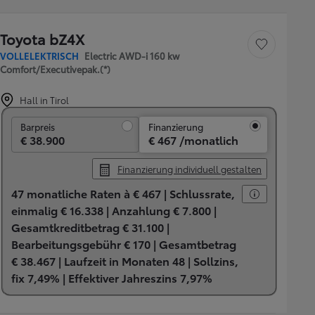
Toyota bZ4X
Fahrzeug speichern
VOLLELEKTRISCH
Electric AWD-i 160 kw
Comfort/Executivepak.(*)
Hall in Tirol
Barpreis
Barpreis
Finanzierung
€ 38.900
€ 467 /monatlich
Finanzierung individuell gestalten
47 monatliche Raten à € 467 |
Schlussrate,
einmalig € 16.338 |
Anzahlung € 7.800 |
Gesamtkreditbetrag € 31.100 |
Bearbeitungsgebühr € 170 |
Gesamtbetrag
€ 38.467 |
Laufzeit in Monaten 48 |
Sollzins,
fix 7,49% |
Effektiver Jahreszins 7,97%