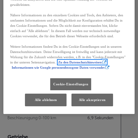
gewährleisten.
Nähere Informationen zu den einzelnen Cookies und Tools, den Anbietern, den
umfassten Informationen und die Möglichkeit zur Konfiguration erhältst Du in
den Cookie-Einstellungen. Sofern Du nicht damit einverstanden bist, klicke
einfach auf "Alle ablehnen". In diesem Fall werden nur technisch notwendige
Cookies verwendet, die für den Betrieb dieser Webseite erforderlich sind.
Breite
1 860
mm
Weitere Informationen findest Du in den Cookie-Einstellungen und in unseren
Datenschutzhinweisen. Deine Einwilligung ist freiwillig und kann jederzeit mit
Wirkung für die Zukunft widerrufen werden, z.B. in den "Cookie-Einstellungen"
in der unteren Seitennavigation.
Zu den Datenschutzhinweisen
Informationen wie Google personenbezogene Daten verwendet
Motorisierung
Leistung
80
kW (217.5 PS)
Cookie-Einstellungen
Leistung
Alle ablehnen
Alle akzeptieren
Höchstgeschwindigkeit
160
km/h
Beschleunigung 0-100 km
6,9
Sekunden
Getriebe