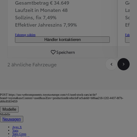
Gesamtbetrag € 34.649
Gesa
Laufzeit in Monaten 48
Lauf
Sollzins, fix 7,49%
Sollz
Effektiver Jahreszins 7,99%
Effek
Fahrzeug wählen
Fahrzeug
Händler kontaktieren
Speichern
2 ähnliche Fahrzeuge
POST https://usc-webcomponents.toyota-europe.com/v1/used-stock-cars/at/de?
brand=toyota&uscContext=used&uscEnv=production&vehicleForSaleId=b86aa218-12f2-4437-8f7b-
d66c85834f59
Modelle
Modelle
Neuwagen
Aygo X
Yaris
Yaris Cross