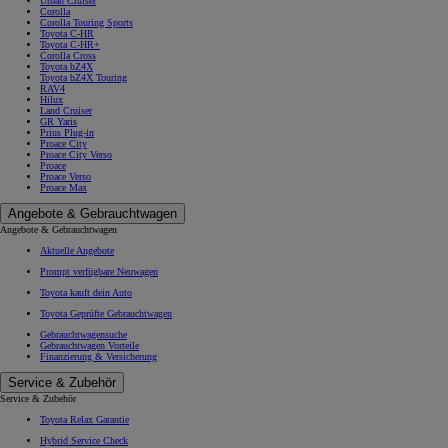
Urban Cruiser
Corolla
Corolla Touring Sports
Toyota C-HR
Toyota C-HR+
Corolla Cross
Toyota bZ4X
Toyota bZ4X Touring
RAV4
Hilux
Land Cruiser
GR Yaris
Prius Plug-in
Proace City
Proace City Verso
Proace
Proace Verso
Proace Max
Angebote & Gebrauchtwagen
Angebote & Gebrauchtwagen
Aktuelle Angebote
Prompt verfügbare Neuwagen
Toyota kauft dein Auto
Toyota Geprüfte Gebrauchtwagen
Gebrauchtwagensuche
Gebrauchtwagen Vorteile
Finanzierung & Versicherung
Service & Zubehör
Service & Zubehör
Toyota Relax Garantie
Hybrid Service Check