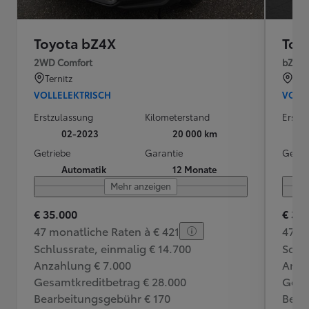
Toyota bZ4X
Toy
2WD Comfort
bZ4X 
Ternitz
Str
VOLLELEKTRISCH
VOLL
Erstzulassung
Kilometerstand
Erstz
02-2023
20 000 km
Getriebe
Garantie
Getri
Automatik
12 Monate
Mehr anzeigen
€ 35.000
€ 32
47 monatliche Raten à € 421
47 m
Schlussrate, einmalig € 14.700
Schlu
Anzahlung € 7.000
Anza
Gesamtkreditbetrag € 28.000
Gesa
Bearbeitungsgebühr € 170
Bear