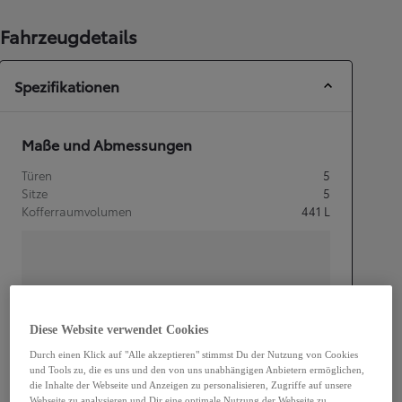
Fahrzeugdetails
Spezifikationen
Maße und Abmessungen
Türen
5
Sitze
5
Kofferraumvolumen
441
L
mm
Diese Website verwendet Cookies
1 650
Höhe
Durch einen Klick auf "Alle akzeptieren" stimmst Du der Nutzung von Cookies
und Tools zu, die es uns und den von uns unabhängigen Anbietern ermöglichen,
die Inhalte der Webseite und Anzeigen zu personalisieren, Zugriffe auf unsere
Länge
4 690
mm
Webseite zu analysieren und Dir eine optimale Nutzung der Webseite zu