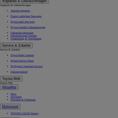
Angebote & Gebrauchtwagen
Angebote & Gebrauchtwagen
Aktuelle Angebote
Prompt verfügbare Neuwagen
Toyota kauft dein Auto
Toyota Geprüfte Gebrauchtwagen
Gebrauchtwagensuche
Gebrauchtwagen Vorteile
Finanzierung & Versicherung
Service & Zubehör
Service & Zubehör
Toyota Relax Garantie
Hybrid Service Check
MyToyota Connected Services
Fahrzeugrückruf
Toyota Welt
Toyota Welt
Aktuelles
News
Newsletter
Prospekte & Preislisten
Motorsport
TOYOTA GAZOO Racing