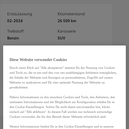
Erstzulassung
Kilometerstand
02-2024
26 500 km
Treibstoff
Karosserie
Benzin
SUV
Leistung
Getriebe
75 kW (102 PS)
Automatik
Diese Website verwendet Cookies
Türen
Sitze
Durch einen Klick auf "Alle akzeptieren" stimmst Du der Nutzung von Cookies
1
1
und Tools zu, die es uns und den von uns unabhängigen Anbietern ermöglichen,
die Inhalte der Webseite und Anzeigen zu personalisieren, Zugriffe auf unsere
Außenfarbe
Garantie
Webseite zu analysieren und Dir eine optimale Nutzung der Webseite zu
gewährleisten.
Silber
12 Monate
Nähere Informationen zu den einzelnen Cookies und Tools, den Anbietern, den
Antriebsart
umfassten Informationen und die Möglichkeit zur Konfiguration erhältst Du in
Allradantrieb
den Cookie-Einstellungen. Sofern Du nicht damit einverstanden bist, klicke
einfach auf "Alle ablehnen". In diesem Fall werden nur technisch notwendige
Cookies verwendet, die für den Betrieb dieser Webseite erforderlich sind.
Weitere Informationen findest Du in den Cookie-Einstellungen und in unseren