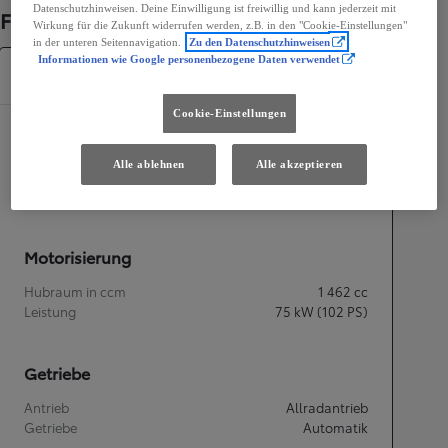
Datenschutzhinweisen. Deine Einwilligung ist freiwillig und kann jederzeit mit
Fahrzeugdetails
Wirkung für die Zukunft widerrufen werden, z.B. in den "Cookie-Einstellungen"
in der unteren Seitennavigation.
Zu den Datenschutzhinweisen
Informationen wie Google personenbezogene Daten verwendet
Spezifikationen
Cookie-Einstellungen
Maße und Abmessungen
Alle ablehnen
Alle akzeptieren
Türen
1
Sitze
1
Motorisierung
Hubraum in ccm
1 462
cc
Leistung
75
kW (102 PS)
Getriebe
Antrieb
Allradantrieb
Getriebe
Automatik