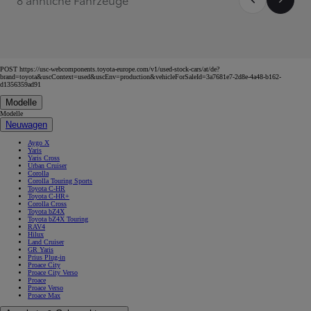
POST https://usc-webcomponents.toyota-europe.com/v1/used-stock-cars/at/de?
brand=toyota&uscContext=used&uscEnv=production&vehicleForSaleId=3a7681e7-2d8e-4a48-b162-
d1356359ad91
Modelle
Modelle
Neuwagen
Aygo X
Yaris
Yaris Cross
Urban Cruiser
Corolla
Corolla Touring Sports
Toyota C-HR
Toyota C-HR+
Corolla Cross
Toyota bZ4X
Toyota bZ4X Touring
RAV4
Hilux
Land Cruiser
GR Yaris
Prius Plug-in
Proace City
Proace City Verso
Proace
Proace Verso
Proace Max