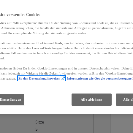
site verwendet Cookies
lick auf "Alle akzeptieren" stimmst Du der Nutzung von Cookies und Tools zu, die es uns und 
Anbietern ermöglichen, die Inhalte der Webseite und Anzeigen zu personalisieren, Zugriffe auf 
n und Dir eine optimale Nutzung der Webseite zu gewährleisten.
ationen zu den einzelnen Cookies und Tools, den Anbietern, den umfassten Informationen und 
tion erhältst Du in den Cookie-Einstellungen. Sofern Du nicht damit einverstanden bist, klicke e
 diesem Fall werden nur technisch notwendige Cookies verwendet, die für den Betrieb dieser Web
ind.
mationen findest Du in den Cookie-Einstellungen und in unseren Datenschutzhinweisen. Deine Ei
d kann jederzeit mit Wirkung für die Zukunft widerrufen werden, z.B. in den "Cookie-Einstellung
anzierungsdetails
Händler
nnavigation.
Zu den Datenschutzhinweisen
Informationen wie Google personenbezogene
Einstellungen
Alle ablehnen
Alle a
Karosserie
SUV
Sitze
5