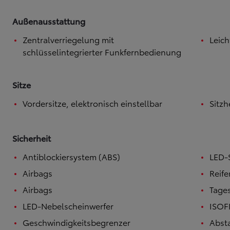
Außenausstattung
Ab
Hilux
VOLLELEKTRISCH & MILD-HYBRID
Zentralverriegelung mit
Leich
schlüsselintegrierter Funkfernbedienung
Sitze
Vordersitze, elektronisch einstellbar
Sitzh
Sicherheit
Antiblockiersystem (ABS)
LED-S
Airbags
Reif
Airbags
Tages
LED-Nebelscheinwerfer
ISOF
Geschwindigkeitsbegrenzer
Abst