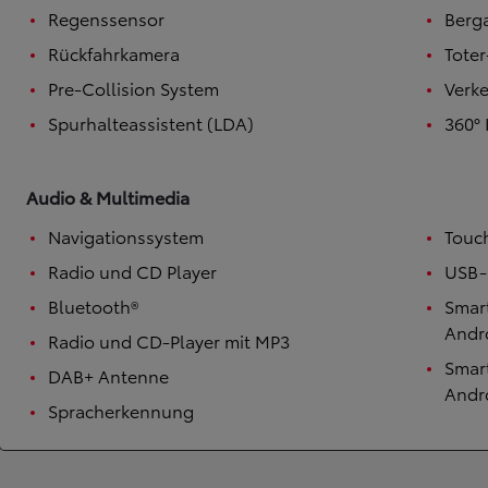
Regenssensor
Berga
Ab
Der neue GR GT
Rückfahrkamera
Tote
BENZIN
Pre-Collision System
Verk
Spurhalteassistent (LDA)
360°
Audio & Multimedia
Navigationssystem
Touc
Radio und CD Player
USB-S
Bluetooth®
Smart
Andr
Radio und CD-Player mit MP3
Smart
DAB+ Antenne
Andr
Spracherkennung