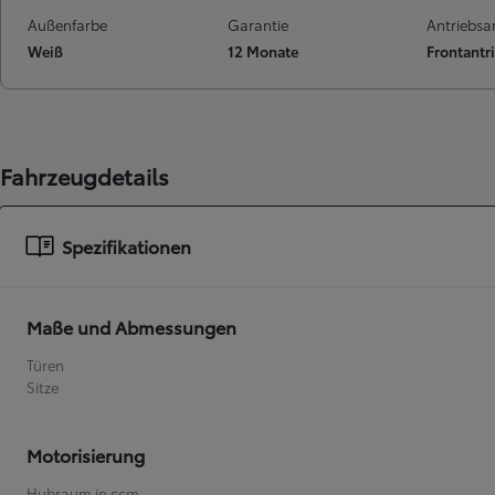
Außenfarbe
Garantie
Antriebsa
Weiß
12 Monate
Frontantr
Ab
C-HR
HYBRID ODER PLUG-IN HYBRID ELEKTRISCH
Fahrzeugdetails
Spezifikationen
Maße und Abmessungen
Türen
Sitze
Motorisierung
Hubraum in ccm