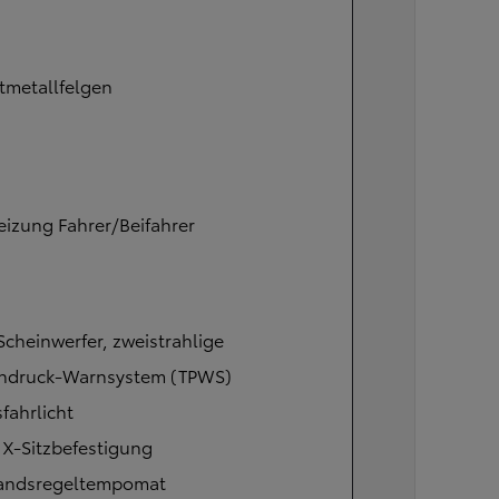
tmetallfelgen
eizung Fahrer/Beifahrer
cheinwerfer, zweistrahlige
endruck-Warnsystem (TPWS)
fahrlicht
IX-Sitzbefestigung
andsregeltempomat