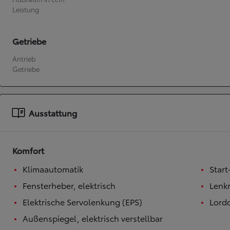
Leistung
Ab
bZ4X
Getriebe
VOLLELEKTRISCH
Antrieb
Getriebe
Ausstattung
Komfort
Klimaautomatik
Star
Fensterheber, elektrisch
Lenkr
Elektrische Servolenkung (EPS)
Lord
Außenspiegel, elektrisch verstellbar