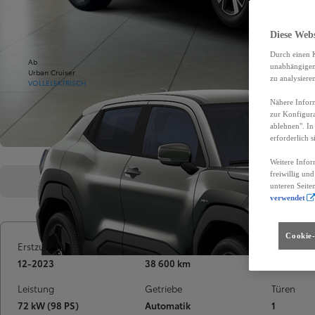
Diese Web
Durch einen K
Ab
unabhängigen 
Urban Cruiser
zu analysiere
VOLLELEKTRISCH
Nähere Inform
zur Konfigura
ablehnen". In
erforderlich s
Weitere Infor
freiwillig un
Highlights
Fahrzeugdetails
Fin
unteren Seite
verwendet
Cookie-
Erstzulassung
Kilometerstand
Treibstoff
12-2023
38 600 km
Hybrid
Leistung
Getriebe
Türen
72 kW (98 PS)
Automatik
1