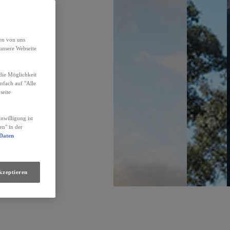
den von uns
unsere Webseite
die Möglichkeit
infach auf "Alle
seite
nwilligung ist
en" in der
 Daten
kzeptieren