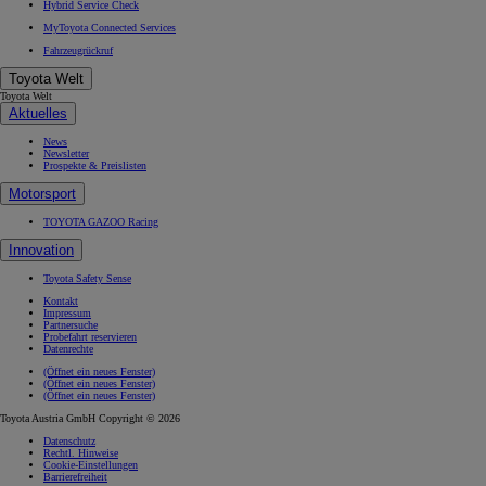
Hybrid Service Check
MyToyota Connected Services
Fahrzeugrückruf
Toyota Welt
Toyota Welt
Aktuelles
News
Newsletter
Prospekte & Preislisten
Motorsport
TOYOTA GAZOO Racing
Innovation
Toyota Safety Sense
Kontakt
Impressum
Partnersuche
Probefahrt reservieren
Datenrechte
(Öffnet ein neues Fenster)
(Öffnet ein neues Fenster)
(Öffnet ein neues Fenster)
Toyota Austria GmbH Copyright © 2026
Datenschutz
Rechtl. Hinweise
Cookie-Einstellungen
Barrierefreiheit