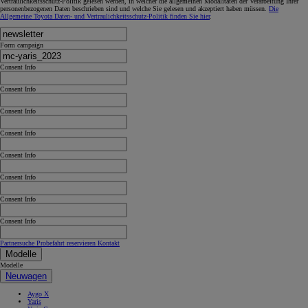
Vertraulichkeitsschutz-Politik gelesen werden, in welcher die allgemeinen Modalitäten der Verarbeitung Ihrer
personenbezogenen Daten beschrieben sind und welche Sie gelesen und akzeptiert haben müssen.
Die
Allgemeine Toyota Daten- und Vertraulichkeitsschutz-Politik finden Sie hier
.
Form campaign
Consent Info
Consent Info
Consent Info
Consent Info
Consent Info
Consent Info
Consent Info
Consent Info
Partnersuche
Probefahrt reservieren
Kontakt
Modelle
Modelle
Neuwagen
Aygo X
Yaris