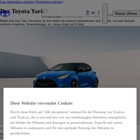
Zum Hauptinhalt wechseln
(Eingabetaste drücken)
Der Toyota Yaris
Menü öffnen
Privatkunden
Firmenkunden
Melde dich zum Yaris Newsletter an und erhalte die neuesten Informationen zum Modell, wie zum Beispiel
exklusive Angebote, Veranstaltungen, etc. immer direkt per E-Mail.
Diese Website verwendet Cookies
Durch einen Klick auf "Alle akzeptieren" stimmst Du der Nutzung von Cookies
und Tools zu, die es uns und den von uns unabhängigen Anbietern ermöglichen,
die Inhalte der Webseite und Anzeigen zu personalisieren, Zugriffe auf unsere
Webseite zu analysieren und Dir eine optimale Nutzung der Webseite zu
gewährleisten.
Melde dich zum Toyota Yaris Newsletter an und erhalte die neuesten Informationen, exklusive Angebote,
Veranstaltungen und vieles mehr direkt per E-Mail.