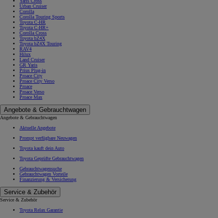
Yaris Cross
Urban Cruiser
Corolla
Corolla Touring Sports
Toyota C-HR
Toyota C-HR+
Corolla Cross
Toyota bZ4X
Toyota bZ4X Touring
RAV4
Hilux
Land Cruiser
GR Yaris
Prius Plug-in
Proace City
Proace City Verso
Proace
Proace Verso
Proace Max
Angebote & Gebrauchtwagen
Angebote & Gebrauchtwagen
Aktuelle Angebote
Prompt verfügbare Neuwagen
Toyota kauft dein Auto
Toyota Geprüfte Gebrauchtwagen
Gebrauchtwagensuche
Gebrauchtwagen Vorteile
Finanzierung & Versicherung
Service & Zubehör
Service & Zubehör
Toyota Relax Garantie