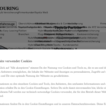
TOURING
g & Versicherung
Firmenkunden
Toyota Welt
g
Übersicht
Unsere E-Modelle
Aktuelles
Gebrauchtwagen
Multimedia & Connectivity
Versicherung
Firm
zfahrzeuge
baren
de die passende Finanzierungsform
Toyota Professional
Alle Antriebsarten
News
Toyota Geprüfte Gebrauchtwagen
Toyota Connected Services
Rund um die KFZ Versich
k
ota Easy Leasing
Flotten
Hybrid
Newsletter
Toyota kauft dein Auto
Toyota Multimedia Systeme
Hybridversicherung
sing
Branchen
Plug-In Hybrid
Prospekte & Preislisten
Gebrauchtwagen Vorteile
MyToyota App
Kaskoversicherung
it
Nutzfahrzeuge
Toyota Way
Vollelektrisch
Finanzierung & Versicherung
Navigationsupdates
Aktuelle Aktionen
Rollstuhl-Umbauten
Vielfalt, Gleichstellung und Inklusion
Wasserstoff
Connectivity Checker
Flottenversicherung
Hybrid Taxi Programm
Qualität
Mein Toyota - Kundenportal
heck
a11yOpensInNewWindow
Medizinisch-Soziale Berufe
Kundenportal
Handwerk & Bau
Bedienungsanleitungen
Mein Toyota
site verwendet Cookies
lick auf "Alle akzeptieren" stimmst Du der Nutzung von Cookies und Tools zu, die es uns und 
Anbietern ermöglichen, die Inhalte der Webseite und Anzeigen zu personalisieren, Zugriffe auf 
n und Dir eine optimale Nutzung der Webseite zu gewährleisten.
ationen zu den einzelnen Cookies und Tools, den Anbietern, den umfassten Informationen und 
tion erhältst Du in den Cookie-Einstellungen. Sofern Du nicht damit einverstanden bist, klicke e
 diesem Fall werden nur technisch notwendige Cookies verwendet, die für den Betrieb dieser Web
ind.
mationen findest Du in den Cookie-Einstellungen und in unseren Datenschutzhinweisen. Deine Ei