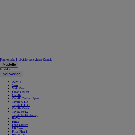
Ab
C-HR
HYBRID ODER PLUG-IN HYBRID ELEKTRISCH
Partnersuche
Probefahrt reservieren
Kontakt
Modelle
Modelle
Neuwagen
Aygo X
Yaris
Yaris Cross
Urban Cruiser
Corolla
Corolla Touring Sports
Toyota C-HR
Toyota C-HR+
Corolla Cross
Toyota bZ4X
Toyota bZ4X Touring
RAV4
Hilux
Land Cruiser
GR Yaris
Prius Plug-in
Proace City