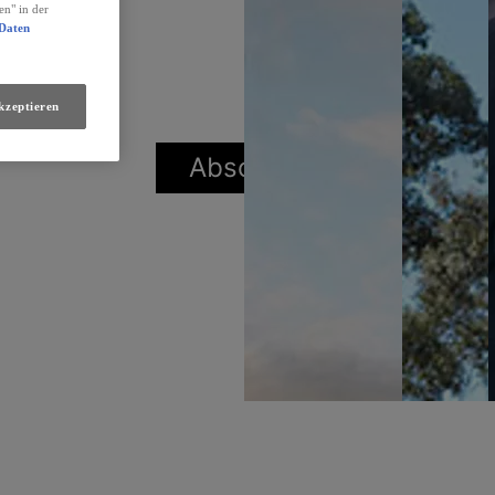
en" in der
 Daten
kzeptieren