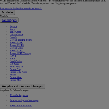
**Die angegebenen Ladezeiten können variieren – in Abhängigkeit von den örtlichen Ladebedingungen (z.B.
Art und Zustand der Ladesäule, Batterietemperatur oder Umgebungstemperatur).
Partnersuche
Probefahrt reservieren
Kontakt
Modelle
Modelle
Neuwagen
Aygo X
Yaris
Yaris Cross
Urban Cruiser
Corolla
Corolla Touring Sports
Toyota C-HR
Toyota C-HR+
Corolla Cross
Toyota bZ4X
Toyota bZ4X Touring
RAV4
Hilux
Land Cruiser
GR Yaris
Prius Plug-in
Proace City
Proace City Verso
Proace
Proace Verso
Proace Max
Angebote & Gebrauchtwagen
Angebote & Gebrauchtwagen
Aktuelle Angebote
Prompt verfügbare Neuwagen
Toyota kauft dein Auto