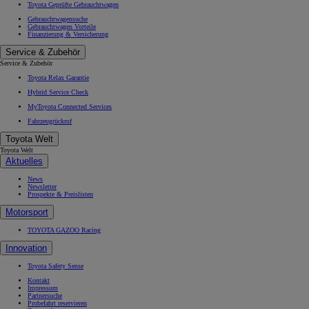
Toyota Geprüfte Gebrauchtwagen
Gebrauchtwagensuche
Gebrauchtwagen Vorteile
Finanzierung & Versicherung
Service & Zubehör
Service & Zubehör
Toyota Relax Garantie
Hybrid Service Check
MyToyota Connected Services
Fahrzeugrückruf
Toyota Welt
Toyota Welt
Aktuelles
News
Newsletter
Prospekte & Preislisten
Motorsport
TOYOTA GAZOO Racing
Innovation
Toyota Safety Sense
Kontakt
Impressum
Partnersuche
Probefahrt reservieren