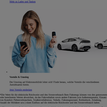
Mehr zu Laden und Tanken
Vorteile & Umstieg
Der Umstieg auf Elektromobilität lohnt sich! Finde heraus, welche Vorteile die verschiedenen
Antriebsarten bieten.
Jetzt Vorteile entdecken
*Die Werte für die elektrische Reichweite und den Stromverbrauch Ihres Fahrzeugs können von den gemessenen
oder berechneten Werten abweichen, da das Fahrverhalten sowie andere Faktoren (wie Außentemperatur, Einsatz
von Komfort-/Nebenverbrauchern, Straßenverhältnisse, Verkehr, Fahrzeugzustand, Reifendruck, Zuladung,
Anzahl der Mitfahrer usw.) einen Einfluss auf die elektrische Reichweite und den Stromverbrauch haben.