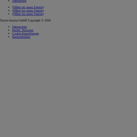
Datenrechte
(Öffnet ein neues Fenster)
(Öffnet ein neues Fenster)
(Öffnet ein neues Fenster)
Toyota Austria GmbH Copyright © 2026
Datenschutz
Rechtl. Hinweise
Cookie-Einstellungen
Barrierefreiheit