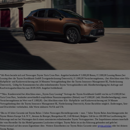
*Ab-Preis bezieht sich auf Neuwagen Toyota Yaris Cross Pure. Angebot beinhaltet € 3.000,00 Bonus, € 2.000,00 Leasing Bonus (bei
Leasing über die Toyota Kreditbank GmbH Zweigniederlassung Österreich), € 1.000,00 Versicherungsbonus,- (bei Abschluss einer Kfz-
Haftpflicht- und Kaskoversicherung mit 24 Monaten Vertragsbindung über die Toyota Insurance Management SE, Niederlassung
Österreich), Gültig für Konsumenten bei allen teilnehmenden Toyota Vertragshändlern inkl. Händlerbeteiligung bei Anfrage und
Kaufvertragsabschluss bis zum 30.09.2026. Angebot freibleibend.
**Max. Kundenvorteil bei Abschluss eines „Toyota Easy Leasing“ Vertrags der Toyota Kreditbank GmbH von bis zu € 6.000,00 bei
Yaris Cross Pure, beinhaltet unverbindlich empfohlene Finanzierungsstütze (Rabatt) von € 5.000,00 (inkl. Händlerbeteiligung), einen
Versicherungsbonus im Wert von € 1.000,00,- (bei Abschluss einer Kfz- Haftpflicht- und Kaskoversicherung mit 24 Monate
Vertragsbindung über die Toyota Insurance Management SE, Niederlassung Österreich); Keine Barablöse möglich. Änderungen, Satz-
und Druckfehler vorbehalten. Alle Werte inklusive NoVA und USt.
¹ Bis zu 10 Jahre Garantie mit Toyota Relax: 3 Jahre Neuwagen Herstellergarantie + max. 7 Jahre Toyota Relax Anschlussgarantie der
Toyota Motors Europe S.A./N.V., Avenue du Bourget, Bourgetlaan 60, 1140 Brüssel, Belgien. Gilt bis zu 160.000 km Laufleistung des
Fahrzeugs und nur bei Wartungen durch einen autorisierten teilnehmenden Toyota Vertragspartner. Die Inspektionen müssen innerhalb
der vom Hersteller für das Modell genannten Laufzeiten erfolgen. Toyota Relax ist an das Fahrzeug gebunden und geht bei
Weiterverkauf auf den neuen Eigentümer über. Weitere Einzelheiten zur Toyota Relax Garantie unter
toyota.at/relax
oder bei deinem
Toyota Partner.