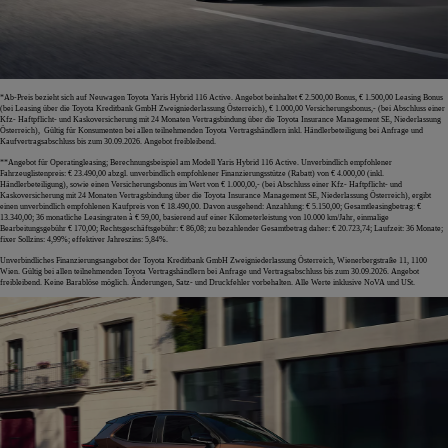
*Ab-Preis bezieht sich auf Neuwagen Toyota Yaris Hybrid 116 Active. Angebot beinhaltet € 2.500,00 Bonus, € 1.500,00 Leasing Bonus
(bei Leasing über die Toyota Kreditbank GmbH Zweigniederlassung Österreich), € 1.000,00 Versicherungsbonus,- (bei Abschluss einer
Kfz- Haftpflicht- und Kaskoversicherung mit 24 Monaten Vertragsbindung über die Toyota Insurance Management SE, Niederlassung
Österreich), Gültig für Konsumenten bei allen teilnehmenden Toyota Vertragshändlern inkl. Händlerbeteiligung bei Anfrage und
Kaufvertragsabschluss bis zum 30.09.2026. Angebot freibleibend.
**Angebot für Operatingleasing; Berechnungsbeispiel am Modell Yaris Hybrid 116 Active. Unverbindlich empfohlener
Fahrzeuglistenpreis: € 23.490,00 abzgl. unverbindlich empfohlener Finanzierungsstütze (Rabatt) von € 4.000,00 (inkl.
Händlerbeteiligung), sowie einen Versicherungsbonus im Wert von € 1.000,00,- (bei Abschluss einer Kfz- Haftpflicht- und
Kaskoversicherung mit 24 Monaten Vertragsbindung über die Toyota Insurance Management SE, Niederlassung Österreich), ergibt
einen unverbindlich empfohlenen Kaufpreis von € 18.490,00. Davon ausgehend: Anzahlung: € 5.150,00; Gesamtleasingbetrag: €
13.340,00; 36 monatliche Leasingraten à € 59,00, basierend auf einer Kilometerleistung von 10.000 km/Jahr, einmalige
Bearbeitungsgebühr € 170,00; Rechtsgeschäftsgebühr: € 86,08; zu bezahlender Gesamtbetrag daher: € 20.723,74; Laufzeit: 36 Monate;
fixer Sollzins: 4,99%; effektiver Jahreszins: 5,84%.
Unverbindliches Finanzierungsangebot der Toyota Kreditbank GmbH Zweigniederlassung Österreich, Wienerbergstraße 11, 1100
Wien. Gültig bei allen teilnehmenden Toyota Vertragshändlern bei Anfrage und Vertragsabschluss bis zum 30.09.2026. Angebot
freibleibend. Keine Barablöse möglich. Änderungen, Satz- und Druckfehler vorbehalten. Alle Werte inklusive NoVA und USt.