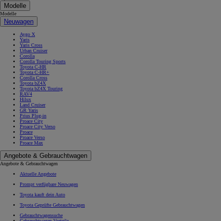
Modelle
Modelle
Neuwagen
Aygo X
Yaris
Yaris Cross
Urban Cruiser
Corolla
Corolla Touring Sports
Toyota C-HR
Toyota C-HR+
Corolla Cross
Toyota bZ4X
Toyota bZ4X Touring
RAV4
Hilux
Land Cruiser
GR Yaris
Prius Plug-in
Proace City
Proace City Verso
Proace
Proace Verso
Proace Max
Angebote & Gebrauchtwagen
Angebote & Gebrauchtwagen
Aktuelle Angebote
Prompt verfügbare Neuwagen
Toyota kauft dein Auto
Toyota Geprüfte Gebrauchtwagen
Gebrauchtwagensuche
Gebrauchtwagen Vorteile