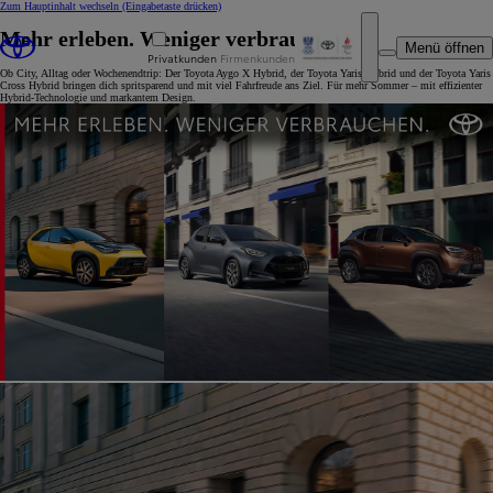
Zum Hauptinhalt wechseln
(Eingabetaste drücken)
Mehr erleben. Weniger verbrauchen.
Menü öffnen
Privatkunden
Firmenkunden
Ob City, Alltag oder Wochenendtrip: Der Toyota Aygo X Hybrid, der Toyota Yaris Hybrid und der Toyota Yaris
Cross Hybrid bringen dich spritsparend und mit viel Fahrfreude ans Ziel. Für mehr Sommer – mit effizienter
Hybrid-Technologie und markantem Design.