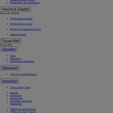
Finanzierung & Versicherung
Service & Zubehör
Service & Zubehör
Toyota Relax Garantie
Hybrid Service Check
MyToyota Connected Services
Fahrzeugrückruf
Toyota Welt
Toyota Welt
Aktuelles
News
Newsletter
Prospekte & Preislisten
Motorsport
TOYOTA GAZOO Racing
Innovation
Toyota Safety Sense
Kontakt
Impressum
Partnersuche
Probefahrt reservieren
Datenrechte
(Öffnet ein neues Fenster)
(Öffnet ein neues Fenster)