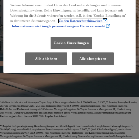
Weitere Informationen findest Du in den Cookie-Einstellungen und in unseren
Datenschutzhinweisen. Deine Einwilligung ist freiwillig und kann jederzeit mit
Wirkung für die Zukunft widerrufen werden, z.B. in den "Cookie-Einstellungen"
in der unteren Seitennavigation.
Zu den Datenschutzhinweisen
Informationen wie Google personenbezogene Daten verwendet
Cookie-Einstellungen
Alle ablehnen
Alle akzeptieren
*Ab-Preis bezieht sich auf Neuwagen Toyota Aygo X Pure. Angebot beinhaltet € 500,00 Bonus, € 1.500,00 Leasing Bonus (bei Leasing
über die Toyota Kreditbank GmbH Zweigniederlassung Österreich), € 500,00 Versicherungsbonus,- (bei Abschluss einer Kfz-
Haftpflicht- und Kaskoversicherung mit 24 Monaten Vertragsbindung über die Toyota Insurance Management SE, Niederlassung
Österreich), Gültig für Konsumenten bei allen teilnehmenden Toyota Vertragshändlern inkl. Händlerbeteiligung bei Anfrage und
Kaufvertragsabschluss bis zum 30.09.2026. Angebot freibleibend.
**Angebot für Operatingleasing; Berechnungsbeispiel am Modell Aygo X Pure. Unverbindlich empfohlener Fahrzeuglistenpreis: €
20.490,00 abzgl. unverbindlich empfohlener Finanzierungsstütze (Rabatt) von € 2.000,00 (inkl. Händlerbeteiligung), sowie einen
Versicherungsbonus im Wert von € 500,00,- (bei Abschluss einer Kfz- Haftpflicht- und Kaskoversicherung mit 24 Monaten
Vertragsbindung über die Toyota Insurance Management SE, Niederlassung Österreich), ergibt einen unverbindlich empfohlenen