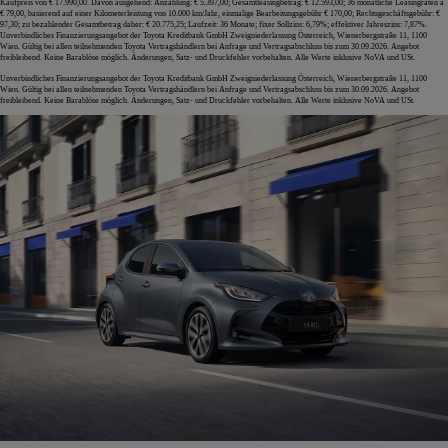
Kaufpreis von € 17.990,00. Davon ausgehend: Anzahlung: € 5.397,00; Gesamtleasingbetrag: € 12.593,00; 36 monatliche Leasingraten à
€ 79,00, basierend auf einer Kilometerleistung von 10.000 km/Jahr, einmalige Bearbeitungsgebühr € 170,00; Rechtsgeschäftsgebühr: €
97,30; zu bezahlender Gesamtbetrag daher: € 20.775,25; Laufzeit: 36 Monate; fixer Sollzins: 6,79%; effektiver Jahreszins: 7,87%.
Unverbindliches Finanzierungsangebot der Toyota Kreditbank GmbH Zweigniederlassung Österreich, Wienerbergstraße 11, 1100
Wien. Gültig bei allen teilnehmenden Toyota Vertragshändlern bei Anfrage und Vertragsabschluss bis zum 30.09.2026. Angebot
freibleibend. Keine Barablöse möglich. Änderungen, Satz- und Druckfehler vorbehalten. Alle Werte inklusive NoVA und USt.
Unverbindliches Finanzierungsangebot der Toyota Kreditbank GmbH Zweigniederlassung Österreich, Wienerbergstraße 11, 1100
Wien. Gültig bei allen teilnehmenden Toyota Vertragshändlern bei Anfrage und Vertragsabschluss bis zum 30.09.2026. Angebot
freibleibend. Keine Barablöse möglich. Änderungen, Satz- und Druckfehler vorbehalten. Alle Werte inklusive NoVA und USt.