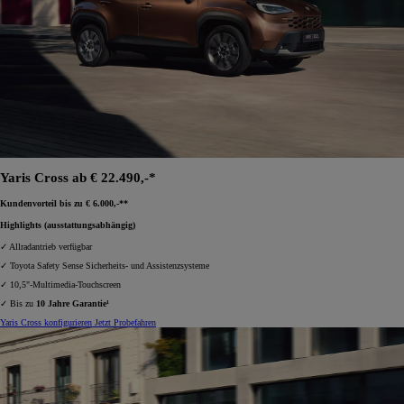
Yaris Cross ab € 22.490,-*
Kundenvorteil bis zu € 6.000,-**
Highlights (ausstattungsabhängig)
✓ Allradantrieb verfügbar
✓ Toyota Safety Sense Sicherheits- und Assistenzsysteme
✓ 10,5"-Multimedia-Touchscreen
✓ Bis zu
10 Jahre Garantie¹
Yaris Cross konfigurieren
Jetzt Probefahren