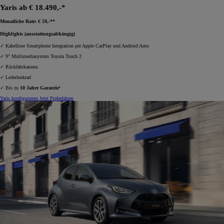
Yaris ab € 18.490,-*
Monatliche Rate: € 59,-**
Highlights (ausstattungsabhängig)
✓ Kabellose Smartphone Integration per Apple CarPlay und Android Auto
✓ 9" Multimediasystem Toyota Touch 2
✓ Rückfahrkamera
✓ Lederlenkrad
✓ Bis zu
10 Jahre Garantie¹
Yaris konfigurieren
Jetzt Probefahren