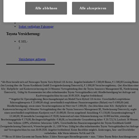
10 Jahre***
Alle ablehnen
Alle akzeptieren
Preisliste ansehen
Probefahrt
Modell konfigurieren
Unverbindliches Angebot
Sofort verfügbare Fahrzeuge
Toyota Versicherung:
€ 103,-
2
Versicherung anfragen
*Ab-Preis bezieht sich auf Neuwagen Toyota Yaris Hybrid 116 Active. Angebot beinhaltet € 2.500,00 Bonus, € 1.500,00 Leasing Bonus
(bei Leasing über die Toyota Kreditbank GmbH Zweigniederlassung Österreich), € 1.000,00 Versicherungsbonus,- (bei Abschluss einer
Kfz- Haftpflicht- und Kaskoversicherung mit 24 Monaten Vertragsbindung über die Toyota Insurance Management SE, Niederlassung
Österreich), Gültig für Konsumenten bei allen teilnehmenden Toyota Vertragshändlern inkl. Händlerbeteiligung bei Anfrage und
Kaufvertragsabschluss bis zum 30.09.2026. Angebot freibleibend.
**Angebot für Operatingleasing; Berechnungsbeispiel am Modell Yaris Hybrid 116 Active. Unverbindlich empfohlener
Fahrzeuglistenpreis: € 23.490,00 abzgl. unverbindlich empfohlener Finanzierungsstütze (Rabatt) von € 4.000,00 (inkl.
Händlerbeteiligung), sowie einen Versicherungsbonus im Wert von € 1.000,00,- (bei Abschluss einer Kfz- Haftpflicht- und
Kaskoversicherung mit 24 Monaten Vertragsbindung über die Toyota Insurance Management SE, Niederlassung Österreich), ergibt
einen unverbindlich empfohlenen Kaufpreis von € 18.490,00. Davon ausgehend: Anzahlung: € 5.150,00; Gesamtleasingbetrag: €
13.340,00; 36 monatliche Leasingraten à € 59,00, basierend auf einer Kilometerleistung von 10.000 km/Jahr, einmalige
Bearbeitungsgebühr € 170,00; Rechtsgeschäftsgebühr: € 86,08; zu bezahlender Gesamtbetrag daher: € 20.723,74; Laufzeit: 36 Monate;
fixer Sollzins: 4,99%; effektiver Jahreszins: 5,84%. Unverbindliches Finanzierungsangebot der Toyota Kreditbank GmbH
Zweigniederlassung Österreich, Wienerbergstraße 11, 1100 Wien. Gültig bei allen teilnehmenden Toyota Vertragshändlern bei Anfrage
und Vertragsabschluss bis zum 30.09.2026. Angebot freibleibend. Keine Barablöse möglich. Änderungen, Satz- und Druckfehler
vorbehalten. Alle Werte inklusive NoVA und USt.
***Bis zu 10 Jahre Garantie mit Toyota Relax: 3 Jahre Neuwagen Herstellergarantie + max. 7 Jahre Toyota Relax Anschlussgarantie