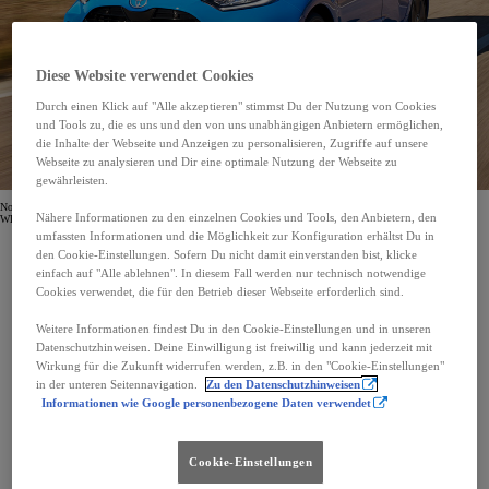
Diese Website verwendet Cookies
Durch einen Klick auf "Alle akzeptieren" stimmst Du der Nutzung von Cookies
und Tools zu, die es uns und den von uns unabhängigen Anbietern ermöglichen,
die Inhalte der Webseite und Anzeigen zu personalisieren, Zugriffe auf unsere
Webseite zu analysieren und Dir eine optimale Nutzung der Webseite zu
gewährleisten.
Normverbrauch kombiniert 3,8 - 4,4 l/100 km, CO2 Emissionen kombiniert 86 - 100 g/km. Gemessen nach
Nähere Informationen zu den einzelnen Cookies und Tools, den Anbietern, den
WLTP
umfassten Informationen und die Möglichkeit zur Konfiguration erhältst Du in
den Cookie-Einstellungen. Sofern Du nicht damit einverstanden bist, klicke
einfach auf "Alle ablehnen". In diesem Fall werden nur technisch notwendige
Kaufpreis ab:
Cookies verwendet, die für den Betrieb dieser Webseite erforderlich sind.
€ 18.490,-*
Weitere Informationen findest Du in den Cookie-Einstellungen und in unseren
Datenschutzhinweisen. Deine Einwilligung ist freiwillig und kann jederzeit mit
Wirkung für die Zukunft widerrufen werden, z.B. in den "Cookie-Einstellungen"
Monatliche Rate:
in der unteren Seitennavigation.
Zu den Datenschutzhinweisen
€ 59,-**
Informationen wie Google personenbezogene Daten verwendet
Toyota Relax Garantie:
Cookie-Einstellungen