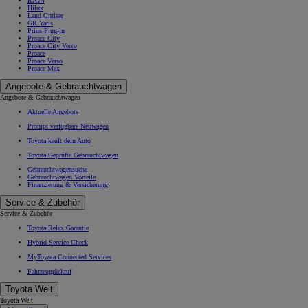
RAV4
Hilux
Land Cruiser
GR Yaris
Prius Plug-in
Proace City
Proace City Verso
Proace
Proace Verso
Proace Max
Angebote & Gebrauchtwagen
Angebote & Gebrauchtwagen
Aktuelle Angebote
Prompt verfügbare Neuwagen
Toyota kauft dein Auto
Toyota Geprüfte Gebrauchtwagen
Gebrauchtwagensuche
Gebrauchtwagen Vorteile
Finanzierung & Versicherung
Service & Zubehör
Service & Zubehör
Toyota Relax Garantie
Hybrid Service Check
MyToyota Connected Services
Fahrzeugrückruf
Toyota Welt
Toyota Welt