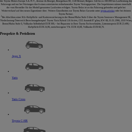
der Toyota Motors Europe S.A./N.V., Avenue du Bourget, Bourgetlaan 60, 1140 Brüssel, Belgien. Gilt bis zu 160.000 km Laufleistung des
Fahrzeugs und nur bei Wartungen durch einen autorisierten teilnehmenden Toyota Vertragspartner. Die Inspektionen müssen innerhalb
der vom Hersteller für das Modell genannten Laufzeiten erfolgen. Toyota Relax ist an das Fahrzeug gebunden und geht bei
Weiterverkauf auf den neuen Eigentümer über. Weitere Einzelheiten zur Toyota Relax Garantie unter
toyota.at/relax
oder bei deinem
Toyota Partner.
2
Bei Abschluss einer Kfz-Haftpflicht- und Kaskoversicherung in der Bonus/Malus Stufe 0 über die Toyota Insurance Management SE,
Niederlassung Österreich Berechnungsbeispiel: Toyota Yaris Hybrid 116 Active, CO2 Ausstoß 87 g/km; KW 68, 01.01.1966, 1010 Wien,
Bonus/Malus Stufe 0, Vollkasko Selbstbehalt EUR 500,-- bei Reparatur in Ihrer Toyota Fachwerkstätte, Listenneupreis EUR 23.490,-
Haftpflicht EUR 24,96, motorbezogene VSt. EUR 10,08, Vollkasko EUR 68,76.
Prospekte & Preislisten
Aygo X
Yaris
Yaris Cross
Toyota C-HR