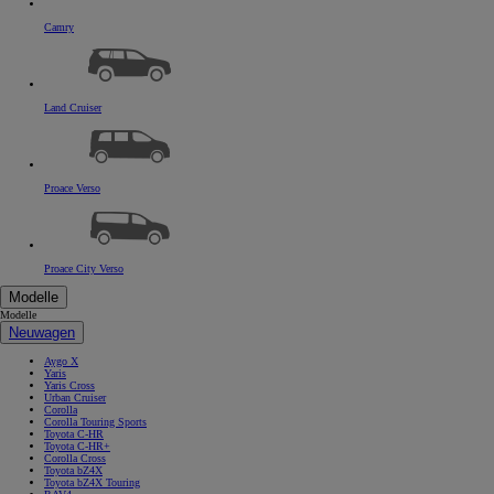
Camry
Land Cruiser
Proace Verso
Proace City Verso
Modelle
Modelle
Neuwagen
Aygo X
Yaris
Yaris Cross
Urban Cruiser
Corolla
Corolla Touring Sports
Toyota C-HR
Toyota C-HR+
Corolla Cross
Toyota bZ4X
Toyota bZ4X Touring