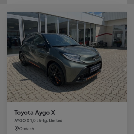
Toyota Aygo X
AYGO X 1,0 l 5-tg. Limited
Obdach