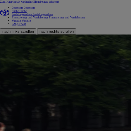
Zum Hauptinhalt wechseln
(Eingabetaste drücken)
Übersicht
Übersicht
Suche
Suche
Inzahlungsnahme
Inzahlungsnahme
Finanzierung und Versicherung
Finanzierung und Versicherung
Vorteile
Vorteile
FAQs
FAQs
nach links scrollen
nach rechts scrollen