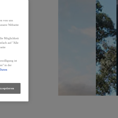
den von uns
unsere Webseite
die Möglichkeit
infach auf "Alle
seite
nwilligung ist
en" in der
 Daten
kzeptieren