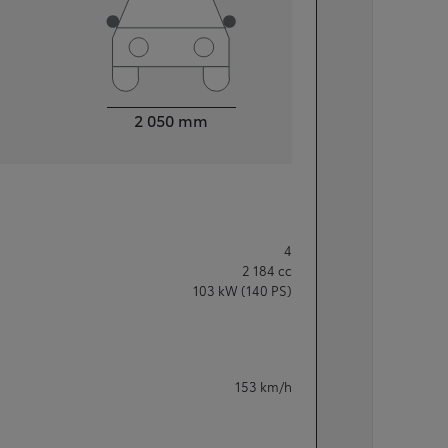
Breite
2 050
mm
4
2 184
cc
103
kW (140 PS)
153
km/h