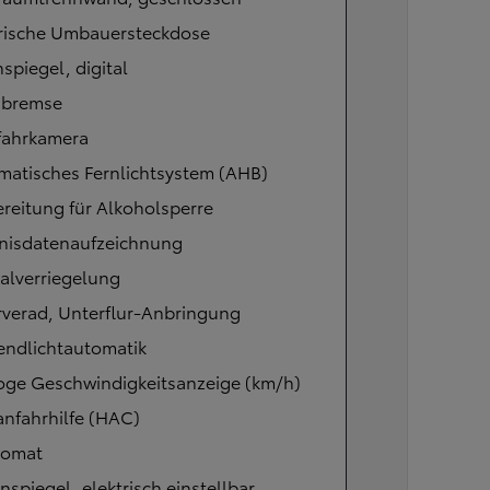
trische Umbauersteckdose
spiegel, digital
bremse
fahrkamera
matisches Fernlichtsystem (AHB)
reitung für Alkoholsperre
gnisdatenaufzeichnung
alverriegelung
rverad, Unterflur-Anbringung
endlichtautomatik
oge Geschwindigkeitsanzeige (km/h)
nfahrhilfe (HAC)
omat
spiegel, elektrisch einstellbar