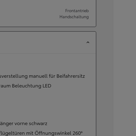
Frontantrieb
Handschaltung
verstellung manuell für Beifahrersitz
raum Beleuchtung LED
fänger vorne schwarz
lügeltüren mit Öffnungswinkel 260°