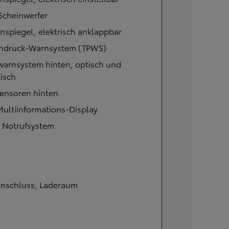
Scheinwerfer
spiegel, elektrisch anklappbar
endruck-Warnsystem (TPWS)
warnsystem hinten, optisch und
isch
sensoren hinten
Multiinformations-Display
l Notrufsystem
Anschluss, Laderaum