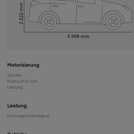
mm
2 522
Ab
bZ4X
Höhe
VOLLELEKTRISCH
Länge
5 998
mm
Motorisierung
Zylinder
Hubraum in ccm
Leistung
Leistung
Höchstgeschwindigkeit
Getriebe