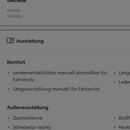
Antrieb
Ab
Hilux
Getriebe
VOLLELEKTRISCH & MILD-HYBRID
Ausstattung
Komfort
Lendenwirbelstütze manuell einstellbar für
Längs
Fahrersitz
Lade
Längsverstellung manuell für Fahrersitz
Außenausstattung
Dachantenne
Stoß
Schiebetür rechts
Heckf