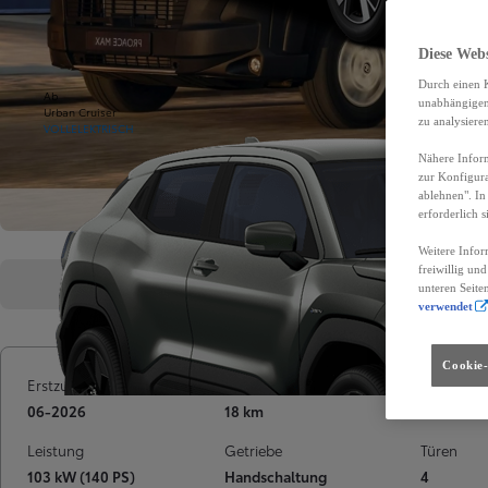
Diese Web
Durch einen K
Ab
unabhängigen 
Urban Cruiser
zu analysiere
VOLLELEKTRISCH
Nähere Inform
zur Konfigura
ablehnen". In
erforderlich s
Weitere Infor
freiwillig un
Highlights
Fahrzeugdetails
Fin
unteren Seite
verwendet
Cookie-
Erstzulassung
Kilometerstand
Treibstoff
06-2026
18 km
Diesel
Leistung
Getriebe
Türen
103 kW (140 PS)
Handschaltung
4