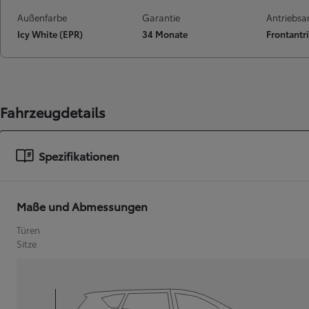
Außenfarbe
Garantie
Antriebsa
Icy White (EPR)
34 Monate
Frontantr
Ab
C-HR
HYBRID ODER PLUG-IN HYBRID ELEKTRISCH
Fahrzeugdetails
Spezifikationen
Maße und Abmessungen
Türen
Sitze