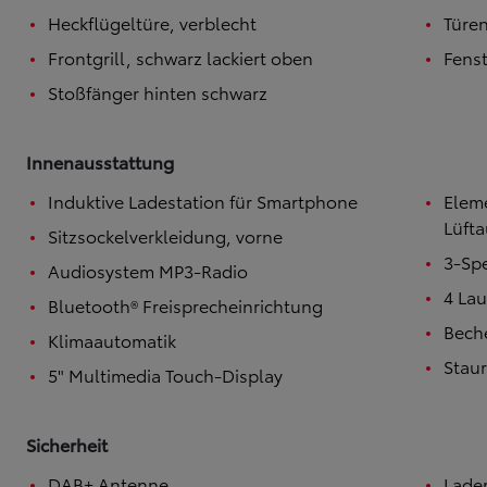
Heckflügeltüre, verblecht
Türen
Ab
Der neue GR GT
Frontgrill, schwarz lackiert oben
Fenst
BENZIN
Stoßfänger hinten schwarz
Innenausstattung
Induktive Ladestation für Smartphone
Elem
Lüft
Sitzsockelverkleidung, vorne
3-Sp
Audiosystem MP3-Radio
4 Lau
Bluetooth® Freisprecheinrichtung
Beche
Klimaautomatik
Stau
5" Multimedia Touch-Display
Sicherheit
DAB+ Antenne
Lade