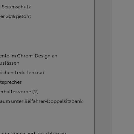
 Seitenschutz
er 30% getönt
ente im Chrom-Design an
auslässen
eichen Lederlenkrad
tsprecher
rhalter vorne (2)
raum unter Beifahrer-Doppelsitzbank
raumtrennwand, geschlossen