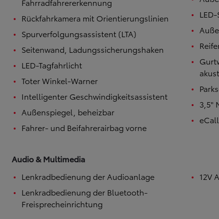
Fahrradfahrererkennung
LED-
Rückfahrkamera mit Orientierungslinien
Außen
Spurverfolgungsassistent (LTA)
Reif
Seitenwand, Ladungssicherungshaken
Gurt
LED-Tagfahrlicht
akust
Toter Winkel-Warner
Park
Intelligenter Geschwindigkeitsassistent
3,5" 
Außenspiegel, beheizbar
eCal
Fahrer- und Beifahrerairbag vorne
Audio & Multimedia
Lenkradbedienung der Audioanlage
12V 
Lenkradbedienung der Bluetooth-
Freisprecheinrichtung