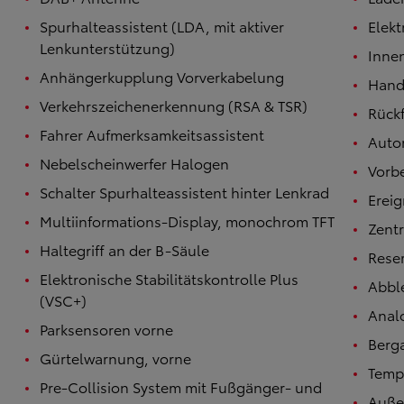
Spurhalteassistent (LDA, mit aktiver
Elek
Lenkunterstützung)
Innen
Anhängerkupplung Vorverkabelung
Hand
Verkehrszeichenerkennung (RSA & TSR)
Rück
Fahrer Aufmerksamkeitsassistent
Auto
Nebelscheinwerfer Halogen
Vorbe
Schalter Spurhalteassistent hinter Lenkrad
Erei
Multiinformations-Display, monochrom TFT
Zentr
Haltegriff an der B-Säule
Rese
Elektronische Stabilitätskontrolle Plus
Abbl
(VSC+)
Anal
Parksensoren vorne
Berga
Gürtelwarnung, vorne
Temp
Pre-Collision System mit Fußgänger- und
Außen