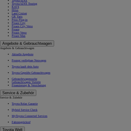
Toyota bZ4X
Toyota bZ4X Touring
RAV4
Hilux
Land Cruiser
GR Yaris
Prius Plug-in
Proace City
Proace City Verso
Proace
Proace Verso
Proace Max
Angebote & Gebrauchtwagen
Angebote & Gebrauchtwagen
Aktuelle Angebote
Prompt verfügbare Neuwagen
Toyota kauft dein Auto
Toyota Geprüfte Gebrauchtwagen
Gebrauchtwagensuche
Gebrauchtwagen Vorteile
Finanzierung & Versicherung
Service & Zubehör
Service & Zubehör
Toyota Relax Garantie
Hybrid Service Check
MyToyota Connected Services
Fahrzeugrückruf
Toyota Welt