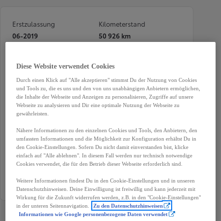
Erstzulassung
Kilometerstand
06-2019
50 926 km
Treibstoff
Karosserie
Hybrid
Limousine
Diese Website verwendet Cookies
Durch einen Klick auf "Alle akzeptieren" stimmst Du der Nutzung von Cookies
Leistung
Getriebe
und Tools zu, die es uns und den von uns unabhängigen Anbietern ermöglichen,
112 kW (152 PS)
Automatik
die Inhalte der Webseite und Anzeigen zu personalisieren, Zugriffe auf unsere
Webseite zu analysieren und Dir eine optimale Nutzung der Webseite zu
Türen
Sitze
gewährleisten.
5
5
Nähere Informationen zu den einzelnen Cookies und Tools, den Anbietern, den
umfassten Informationen und die Möglichkeit zur Konfiguration erhältst Du in
Außenfarbe
Garantie
den Cookie-Einstellungen. Sofern Du nicht damit einverstanden bist, klicke
Rot
12 Monate
einfach auf "Alle ablehnen". In diesem Fall werden nur technisch notwendige
Cookies verwendet, die für den Betrieb dieser Webseite erforderlich sind.
Antriebsart
Weitere Informationen findest Du in den Cookie-Einstellungen und in unseren
Frontantrieb
Datenschutzhinweisen. Deine Einwilligung ist freiwillig und kann jederzeit mit
Wirkung für die Zukunft widerrufen werden, z.B. in den "Cookie-Einstellungen"
in der unteren Seitennavigation.
Zu den Datenschutzhinweisen
Informationen wie Google personenbezogene Daten verwendet