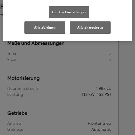
Fahrzeugdetails
Cookie-Einstellungen
Spezifikationen
Alle ablehnen
Alle akzeptieren
Maße und Abmessungen
Türen
5
Sitze
5
Motorisierung
Hubraum in ccm
1 987
cc
Leistung
112
kW (152 PS)
Getriebe
Antrieb
Frontantrieb
Getriebe
Automatik