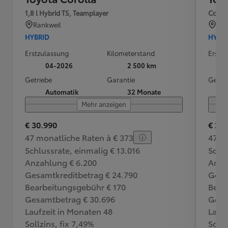
1,8 l Hybrid TS, Teamplayer
Corol
Rankweil
Für
HYBRID
HYBR
Erstzulassung
Kilometerstand
Erstz
04-2026
2 500 km
Getriebe
Garantie
Getri
Automatik
32 Monate
Mehr anzeigen
€ 30.990
€ 28
47 monatliche Raten à € 373
47 m
Schlussrate, einmalig € 13.016
Schlu
Anzahlung € 6.200
Anza
Gesamtkreditbetrag € 24.790
Gesa
Bearbeitungsgebühr € 170
Bear
Gesamtbetrag € 30.696
Gesa
Laufzeit in Monaten 48
Lauf
Sollzins, fix 7,49%
Sollz