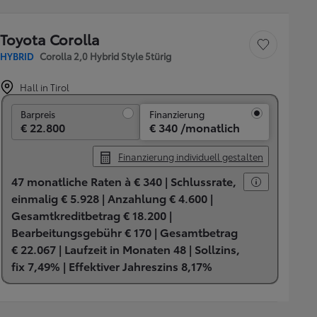
Toyota Corolla
Fahrzeug speichern
HYBRID
Corolla 2,0 Hybrid Style 5türig
Hall in Tirol
Barpreis
Barpreis
Finanzierung
€ 22.800
€ 340 /monatlich
Finanzierung individuell gestalten
47 monatliche Raten à € 340 |
Schlussrate,
einmalig € 5.928 |
Anzahlung € 4.600 |
Gesamtkreditbetrag € 18.200 |
Bearbeitungsgebühr € 170 |
Gesamtbetrag
€ 22.067 |
Laufzeit in Monaten 48 |
Sollzins,
fix 7,49% |
Effektiver Jahreszins 8,17%