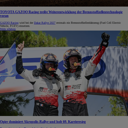
TOYOTA GAZOO Racing treibt Weiterentwicklung der Brennstoffzellentechnologie
voran
GAZOO Racing
wird bei der
Dakar Rallye 2027
erstmals ein Brennstoffzellenfahrzeug (Fuel Cell Electric
Vehicle, FCEV) einsetzen.
Mehr erfahren
Ogier dominiert Akropolis-Rallye und holt 69. Karrieresieg