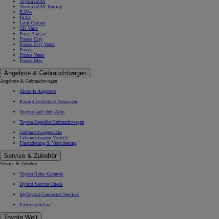
Toyota bZ4X
Toyota bZ4X Touring
RAV4
Hilux
Land Cruiser
GR Yaris
Prius Plug-in
Proace City
Proace City Verso
Proace
Proace Verso
Proace Max
Angebote & Gebrauchtwagen
Angebote & Gebrauchtwagen
Aktuelle Angebote
Prompt verfügbare Neuwagen
Toyota kauft dein Auto
Toyota Geprüfte Gebrauchtwagen
Gebrauchtwagensuche
Gebrauchtwagen Vorteile
Finanzierung & Versicherung
Service & Zubehör
Service & Zubehör
Toyota Relax Garantie
Hybrid Service Check
MyToyota Connected Services
Fahrzeugrückruf
Toyota Welt