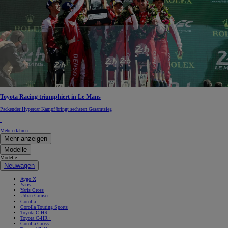
Toyota Racing triumphiert in Le Mans
Packender Hypercar Kampf bringt sechsten Gesamtsieg
Mehr erfahren
Mehr anzeigen
Modelle
Modelle
Neuwagen
Aygo X
Yaris
Yaris Cross
Urban Cruiser
Corolla
Corolla Touring Sports
Toyota C-HR
Toyota C-HR+
Corolla Cross