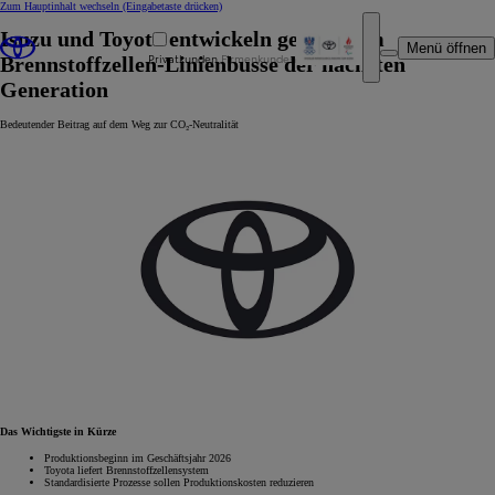
Zum Hauptinhalt wechseln
(Eingabetaste drücken)
Isuzu und Toyota entwickeln gemeinsam
Menü öffnen
Privatkunden
Firmenkunden
Brennstoffzellen-Linienbusse der nächsten
Generation
Bedeutender Beitrag auf dem Weg zur CO₂-Neutralität
Das Wichtigste in Kürze
Produktionsbeginn im Geschäftsjahr 2026
Toyota liefert Brennstoffzellensystem
Standardisierte Prozesse sollen Produktionskosten reduzieren