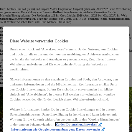
Isuzu Motors Limited (Isuzu) und Toyota Motor Corporation (Toyota) gaben am 29.09.2025 eine Vereinbarung
zur gemeinsamen Entwicklung von Brennstoffzellen-Linienbussen der nächsten Generation für die
Markteinführung bekannt. Die Produktion soll im Geschäftsjahr 2026 (April 2026 bis März 2027) im Werk
Utsunomiya (Utsunomiya-shi, Präfektur Tochigi) von J-Bus, Ltd. (J-Bus) beginnen, einem gleichberechtigten
Joint Venture zwischen Isuzu und Hino Motors, Ltd. (Hino).
Das Fahrzeug basiert auf der Plattform für batterieelektrische Linienbusse mit ebenem Boden, die von Isuzu
geplant, entwickelt und konstruiert und von J-Bus hergestellt wird. Isuzu und Hino, die seit 2002 im
Busbereich zusammenarbeiten, haben diese Plattform im Geschäftsjahr 2024 auf den Markt gebracht. Sie wird
mit einem von Toyota entwickelten Brennstoffzellensystem kombiniert. Im Rahmen ihrer Bemühungen um die
Diese Website verwendet Cookies
Realisierung emissionsfreier Fahrzeuge entwickeln Isuzu und Toyota gemeinsam den FC-Bus der nächsten
Generation und versuchen, durch die Standardisierung von BEV- und FCEV-Teilen Kosten zu senken.
Durch einen Klick auf "Alle akzeptieren" stimmst Du der Nutzung von Cookies
Isuzu erweitert das Angebot an CO₂-neutralen Optionen über batterieelektrische Busse hinaus und arbeitet an der
Kommerzialisierung des FC-Linienbusses der nächsten Generation als neue Technologie.
und Tools zu, die es uns und den von uns unabhängigen Anbietern ermöglichen,
die Inhalte der Webseite und Anzeigen zu personalisieren, Zugriffe auf unsere
Toyota positioniert Wasserstoff als wichtige Energiequelle im Streben nach CO₂-Neutralität und treibt in
Zusammenarbeit mit einer Vielzahl von Partnern aus verschiedenen Branchen verschiedene Initiativen zur
Webseite zu analysieren und Dir eine optimale Nutzung der Webseite zu
Erzeugung, zum Transport, zur Speicherung und zur Nutzung von Wasserstoff voran. Gemeinsam werden die
gewährleisten.
beiden Unternehmen mit lokalen Behörden und Unternehmen in verschiedenen Regionen zusammenarbeiten.
Darunter auch solche, die vom Ministerium für Wirtschaft, Handel und Industrie im Mai 2025 als vorrangige
Regionen für die Förderung des Einsatzes von Brennstoffzellen-Nutzfahrzeugen ausgewiesen wurden, um durch
Nähere Informationen zu den einzelnen Cookies und Tools, den Anbietern, den
den vermehrten Einsatz von Brennstoffzellen-Linienbussen der nächsten Generation zu einer stetigen
Reduzierung der CO₂-Emissionen beizutragen.
umfassten Informationen und die Möglichkeit zur Konfiguration erhältst Du in
den Cookie-Einstellungen. Sofern Du nicht damit einverstanden bist, klicke
einfach auf "Alle ablehnen". In diesem Fall werden nur technisch notwendige
Cookies verwendet, die für den Betrieb dieser Webseite erforderlich sind.
Weitere Informationen findest Du in den Cookie-Einstellungen und in unseren
Datenschutzhinweisen. Deine Einwilligung ist freiwillig und kann jederzeit mit
Wirkung für die Zukunft widerrufen werden, z.B. in den "Cookie-Einstellungen"
in der unteren Seitennavigation.
Zu den Datenschutzhinweisen
Informationen wie Google personenbezogene Daten verwendet