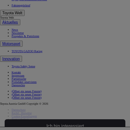
Fahrzeugrückruf
Toyota Welt
Toyota Welt
Aktuelles
News
Newsletter
Prospekte & Preislisten
Motorsport
TOYOTA GAZOO Racing
Innovation
Toyota Safety Sense
Kontakt
Impressum
Partnersuche
Probefahrt reservieren
Datenrechte
(Öffnet ein neues Fenster)
(Öffnet ein neues Fenster)
(Öffnet ein neues Fenster)
Toyota Austria GmbH Copyright © 2026
Datenschutz
Rechtl. Hinweise
Cookie-Einstellungen
Barrierefreiheit
Ich bin interessiert