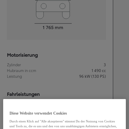
Width
1 765
mm
Motorisierung
Zylinder
3
Hubraum in ccm
1 490
cc
Leistung
96
kW (130 PS)
Fahrleistungen
Höchstgeschwindigkeit
170
km/h
Beschleunigung 0-100 km
10,7
Sekunden
Diese Website verwendet Cookies
Durch einen Klick auf "Alle akzeptieren" stimmst Du der Nutzung von Cookies
Getriebe
und Tools zu, die es uns und den von uns unabhängigen Anbietern ermöglichen,