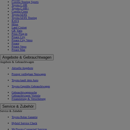
Corolla Touring Sports
Toyota C-HR
Toyota C-HR+
Corolla Cross
Toyota bZ4X
Toyota bZ4X Touring
RAV4
Hilux
Land Cruiser
GR Yaris
Prius Plug-in
Proace City
Proace City Verso
Proace
Proace Verso
Proace Max
Angebote & Gebrauchtwagen
Angebote & Gebrauchtwagen
Aktuelle Angebote
Prompt verfügbare Neuwagen
Toyota kauft dein Auto
Toyota Geprüfte Gebrauchtwagen
Gebrauchtwagensuche
Gebrauchtwagen Vorteile
Finanzierung & Versicherung
Service & Zubehör
Service & Zubehör
Toyota Relax Garantie
Hybrid Service Check
MyToyota Connected Services