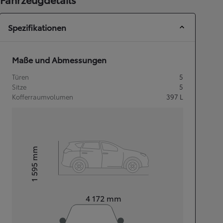
Spezifikationen
Maße und Abmessungen
Türen
5
Sitze
5
Kofferraumvolumen
397
L
mm
1 595
Height
Length
4 172
mm