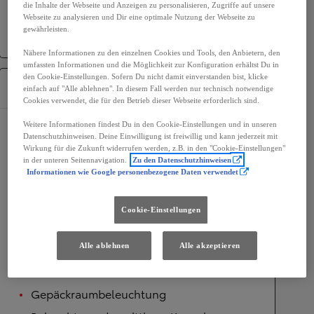
die Inhalte der Webseite und Anzeigen zu personalisieren, Zugriffe auf unsere
Webseite zu analysieren und Dir eine optimale Nutzung der Webseite zu
Antrieb
Frontantrieb
gewährleisten.
Getriebe
Automatik
Nähere Informationen zu den einzelnen Cookies und Tools, den Anbietern, den
umfassten Informationen und die Möglichkeit zur Konfiguration erhältst Du in
den Cookie-Einstellungen. Sofern Du nicht damit einverstanden bist, klicke
Ausstattung
einfach auf "Alle ablehnen". In diesem Fall werden nur technisch notwendige
Cookies verwendet, die für den Betrieb dieser Webseite erforderlich sind.
Weitere Informationen findest Du in den Cookie-Einstellungen und in unseren
Komfort
Datenschutzhinweisen. Deine Einwilligung ist freiwillig und kann jederzeit mit
Wirkung für die Zukunft widerrufen werden, z.B. in den "Cookie-Einstellungen"
Sitzhöheneinstellung für Beifahrersitz
in der unteren Seitennavigation.
Zu den Datenschutzhinweisen
Informationen wie Google personenbezogene Daten verwendet
Armauflage in Mittelkonsole
Innenraumbeleuchtung vorne, LED
Cookie-Einstellungen
Fahrersitz höhenverstellbar
Fußraumlicht, weiß
Alle ablehnen
Alle akzeptieren
Lenkrad beheizt
Gepäckraumbeleuchtung