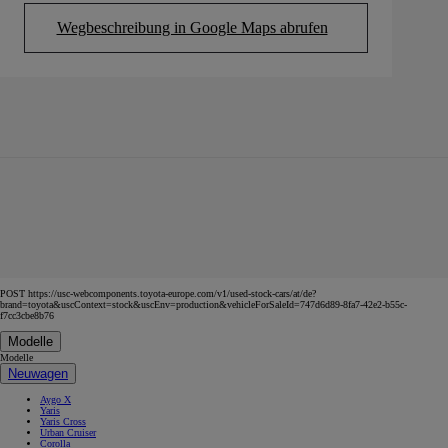
Wegbeschreibung in Google Maps abrufen
(Opens in new tab)
POST https://usc-webcomponents.toyota-europe.com/v1/used-stock-cars/at/de?
brand=toyota&uscContext=stock&uscEnv=production&vehicleForSaleId=747d6d89-8fa7-42e2-b55c-
f7cc3cbe8b76
Modelle
Modelle
Neuwagen
Aygo X
Yaris
Yaris Cross
Urban Cruiser
Corolla