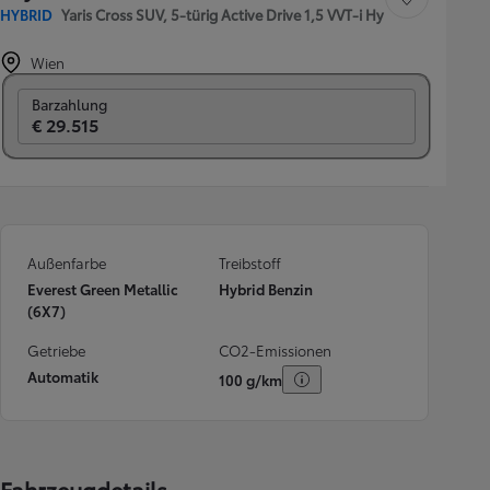
Fahrzeug speichern
HYBRID
Yaris Cross SUV, 5-türig Active Drive 1,5 VVT-i Hy
Wien
Switch to monthly
Barzahlung
€ 29.515
Außenfarbe
Treibstoff
Everest Green Metallic
Hybrid Benzin
(6X7)
Getriebe
CO2-Emissionen
Automatik
100 g/km
Fahrzeugdetails