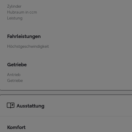
Zylinder
Hubraum in ccm
Ab
Leistung
bZ4X
VOLLELEKTRISCH
Fahrleistungen
Höchstgeschwindigkeit
Getriebe
Antrieb
Getriebe
Ausstattung
Komfort