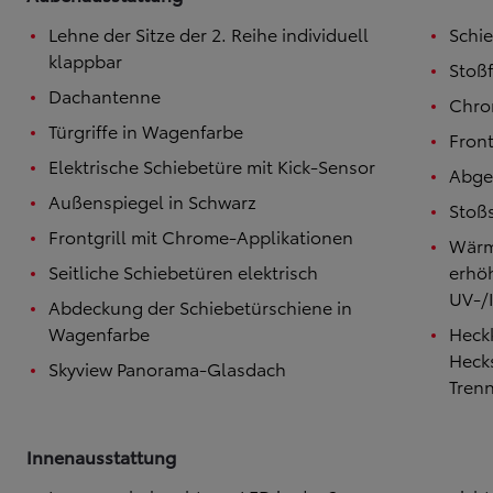
Ab
Lehne der Sitze der 2. Reihe individuell
Schie
Der neue GR GT
BENZIN
klappbar
Stoß
Dachantenne
Chro
Türgriffe in Wagenfarbe
Fron
Elektrische Schiebetüre mit Kick-Sensor
Abge
Außenspiegel in Schwarz
Stoß
Frontgrill mit Chrome-Applikationen
Wärm
Seitliche Schiebetüren elektrisch
erhö
UV-/I
Abdeckung der Schiebetürschiene in
Wagenfarbe
Heckk
Hecks
Skyview Panorama-Glasdach
Tren
Innenausstattung