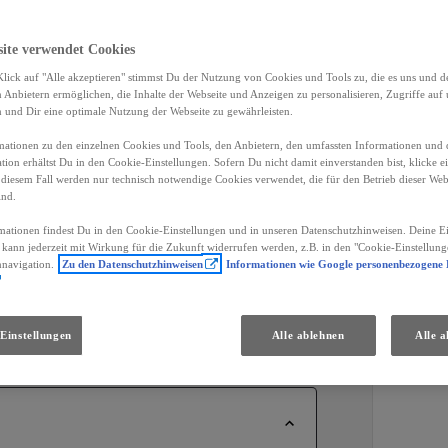
site verwendet Cookies
e Ausstattung.
lick auf "Alle akzeptieren" stimmst Du der Nutzung von Cookies und Tools zu, die es uns und 
Anbietern ermöglichen, die Inhalte der Webseite und Anzeigen zu personalisieren, Zugriffe auf 
n und Dir eine optimale Nutzung der Webseite zu gewährleisten.
Händler
ationen zu den einzelnen Cookies und Tools, den Anbietern, den umfassten Informationen und 
tion erhältst Du in den Cookie-Einstellungen. Sofern Du nicht damit einverstanden bist, klicke e
 diesem Fall werden nur technisch notwendige Cookies verwendet, die für den Betrieb dieser Web
ind.
CO2 komb WLTP
mationen findest Du in den Cookie-Einstellungen und in unseren Datenschutzhinweisen. Deine Ei
k
185 g/km
d kann jederzeit mit Wirkung für die Zukunft widerrufen werden, z.B. in den "Cookie-Einstellung
nnavigation.
Zu den Datenschutzhinweisen
Informationen wie Google personenbezogene
Einstellungen
Alle ablehnen
Alle a