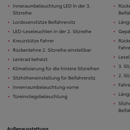
Inneraumbeleuchtung LED in der 3.
Rücke
Ab
Sitzreihe
Beifa
Hilux
VOLLELEKTRISCH & MILD-HYBRID
Lordosenstütze Beifahrersitz
Längs
LED-Leseleuchten in der 2. Sitzreihe
Gepä
Kreuzstütze Fahrer
Rücke
Fahre
Rückenlehne 2. Sitzreihe einstellbar
Lesel
Lenkrad beheizt
3. Si
Klimatisierung für die hintere Sitzreihen
2. Si
Sitzhöheneinstellung für Beifahrersitz
Fahre
Innenraumbeleuchtung vorne
Längs
Türeinstiegsbeleuchtung
Sitzh
Beifa
Außenausstattung