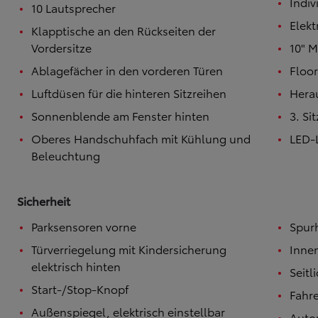
Indiv
10 Lautsprecher
Elekt
Klapptische an den Rückseiten der
Vordersitze
10" M
Ablagefächer in den vorderen Türen
Floo
Luftdüsen für die hinteren Sitzreihen
Herau
Sonnenblende am Fenster hinten
3. Si
Oberes Handschuhfach mit Kühlung und
LED-L
Beleuchtung
Sicherheit
Parksensoren vorne
Spurh
Türverriegelung mit Kindersicherung
Inne
elektrisch hinten
Seitl
Start-/Stop-Knopf
Fahre
Außenspiegel, elektrisch einstellbar
Auto