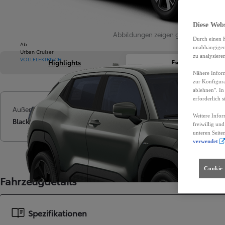
Diese Web
Abbildungen zeigen ggf. abweichend
Durch einen K
Ab
unabhängigen 
Urban Cruiser
zu analysiere
VOLLELEKTRISCH
Highlights
Fahrzeugdetails
Nähere Inform
zur Konfigura
ablehnen". In
erforderlich s
Außenfarbe
Treibstoff
Getriebe
Weitere Infor
Black Metallic (KTV)
Diesel
Automati
freiwillig un
unteren Seite
verwendet
Cookie-
Fahrzeugdetails
Spezifikationen