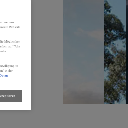
den von uns
unsere Webseite
die Möglichkeit
infach auf "Alle
seite
nwilligung ist
en" in der
 Daten
kzeptieren