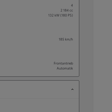
4
2 184
cc
132
kW (180 PS)
185
km/h
Frontantrieb
Automatik