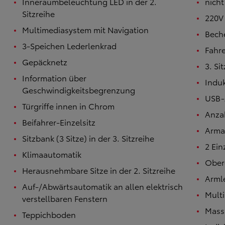
Inneraumbeleuchtung LED in der 2.
nich
Sitzreihe
220V 
Multimediasystem mit Navigation
Beche
3-Speichen Lederlenkrad
Fahre
Gepäcknetz
3. Si
Information über
Induk
Geschwindigkeitsbegrenzung
USB-
Türgriffe innen in Chrom
Anzah
Beifahrer-Einzelsitz
Armat
Sitzbank (3 Sitze) in der 3. Sitzreihe
2 Ein
Klimaautomatik
Ober
Herausnehmbare Sitze in der 2. Sitzreihe
Arml
Auf-/Abwärtsautomatik an allen elektrisch
Mult
verstellbaren Fenstern
Mass
Teppichboden