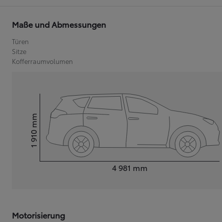
Maße und Abmessungen
Ab
Türen
C-HR
HYBRID ODER PLUG-IN HYBRID ELEKTRISCH
Sitze
Kofferraumvolumen
mm
1 910
Height
Length
4 981
mm
Motorisierung