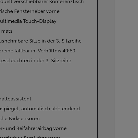
iduell verschiebbarer Konferenztisch
rische Fensterheber vorne
ultimedia Touch-Display
r mats
snehmbare Sitze in der 3. Sitzreihe
tzreihe faltbar im Verhältnis 40:60
eseleuchten in der 3. Sitzreihe
alteassistent
nspiegel, automatisch abblendend
iche Parksensoren
r- und Beifahrerairbag vorne
matisches Fernlichtsystem