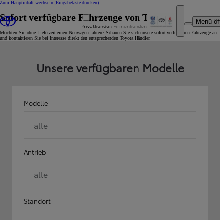
Zum Hauptinhalt wechseln
(Eingabetaste drücken)
Sofort verfügbare Fahrzeuge von Toyota
Menü öf
Privatkunden
Firmenkunden
Möchten Sie ohne Lieferzeit einen Neuwagen fahren? Schauen Sie sich unsere sofort verfügbaren Fahrzeuge an
und kontaktieren Sie bei Interesse direkt den entsprechenden Toyota Händler.
Unsere verfügbaren Modelle
Modelle
alle
Antrieb
alle
Standort