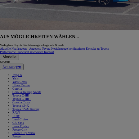
AUS MÖGLICHKEITEN WÄHLEN...
Verfügbare Toyota Neufahrzeuge - Angebote & mehr
Aktuelle Neufahrzeug - Angebote
Toyota Neufahrzeuge konfigurieren
Kontakt zu Toyota
Partnersuche
Probefahrt reservieren
Kontakt
Modelle
Modelle
Neuwagen
Aygo X
Yaris
Yaris Cross
Urban Cruiser
Corolla
Corolla Touring Sports
Toyota C-HR
Toyota C-HR+
Corolla Cross
Toyota bZ4X
Toyota bZ4X Touring
RAV4
Hilux
Land Cruiser
GR Yaris
Prius Plug-in
Proace City
Proace City Verso
Proace