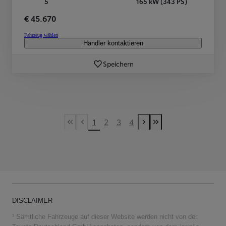
5
165 kW (343 PS)
€ 45.670
Fahrzeug wählen
Händler kontaktieren
Speichern
1
2
3
4
First Page
Vorherige Seite
Nächste Seite
Last Page
DISCLAIMER
¹ Sämtliche Fahrzeuge auf dieser Website werden nicht von der