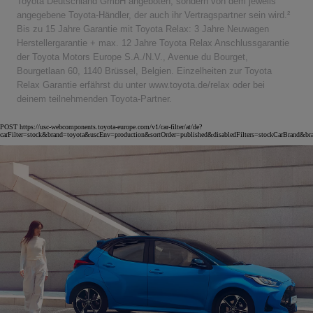
Toyota Deutschland GmbH angeboten, sondern von dem jeweils
angegebene Toyota-Händler, der auch ihr Vertragspartner sein wird.²
Bis zu 15 Jahre Garantie mit Toyota Relax: 3 Jahre Neuwagen
Herstellergarantie + max. 12 Jahre Toyota Relax Anschlussgarantie
der Toyota Motors Europe S.A./N.V., Avenue du Bourget,
Bourgetlaan 60, 1140 Brüssel, Belgien. Einzelheiten zur Toyota
Relax Garantie erfährst du unter www.toyota.de/relax oder bei
deinem teilnehmenden Toyota-Partner.
POST https://usc-webcomponents.toyota-europe.com/v1/car-filter/at/de?
carFilter=stock&brand=toyota&uscEnv=production&sortOrder=published&disabledFilters=stockCarBrand&br