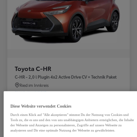
Toyota C-HR
C-HR - 2,0 l Plugin 4x2 Active Drive CV + Technik Paket
Ried im Innkreis
PLUG-IN HYBRID
Getriebe
Treibstoff
Diese Website verwendet Cookies
Plug-In Hybrid
Automatik
Benzin
Durch einen Klick auf "Alle akzeptieren" stimmst Du der Nutzung von Cookies und
Tools zu, die es uns und den von uns unabhängigen Anbietern ermöglichen, die Inhalte
Türen
Leistung
der Webseite und Anzeigen zu personalisieren, Zugriffe auf unsere Webseite zu
analysieren und Dir eine optimale Nutzung der Webseite zu gewährleisten.
5
164 kW (223 PS)