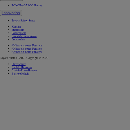
TOYOTA GAZOO Racing
Innovation
Toyota Safety Sense
Kontakt
Impressum
Partnersuche
Probefahrt reservieren
Datenrechte
(Öffnet ein neues Fenster)
(Öffnet ein neues Fenster)
(Öffnet ein neues Fenster)
Toyota Austria GmbH Copyright © 2026
Datenschutz
Rechtl. Hinweise
Cookie-Einstellungen
Barrierefreiheit