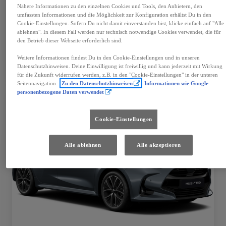
Mehr anzeigen
Nähere Informationen zu den einzelnen Cookies und Tools, den Anbietern, den
umfassten Informationen und die Möglichkeit zur Konfiguration erhältst Du in den
€ 39.990
Cookie-Einstellungen. Sofern Du nicht damit einverstanden bist, klicke einfach auf "Alle
ablehnen". In diesem Fall werden nur technisch notwendige Cookies verwendet, die für
den Betrieb dieser Webseite erforderlich sind.
Fahrzeug wählen
Händler kontaktieren
Weitere Informationen findest Du in den Cookie-Einstellungen und in unseren
Datenschutzhinweisen. Deine Einwilligung ist freiwillig und kann jederzeit mit Wirkung
Speichern
für die Zukunft widerrufen werden, z.B. in den "Cookie-Einstellungen" in der unteren
Seitennavigation.
Zu den Datenschutzhinweisen
Informationen wie Google
personenbezogene Daten verwendet
Cookie-Einstellungen
Alle ablehnen
Alle akzeptieren