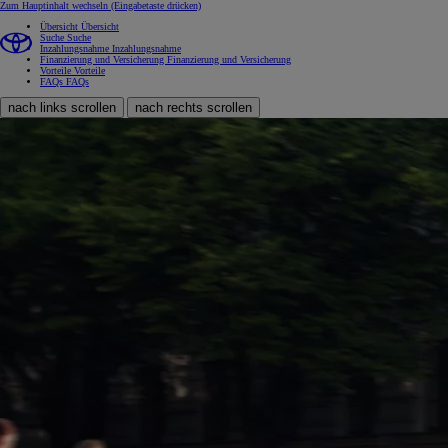
Zum Hauptinhalt wechseln
(Eingabetaste drücken)
Übersicht
Übersicht
Suche
Suche
Inzahlungsnahme
Inzahlungsnahme
Finanzierung und Versicherung
Finanzierung und Versicherung
Vorteile
Vorteile
FAQs
FAQs
nach links scrollen
nach rechts scrollen