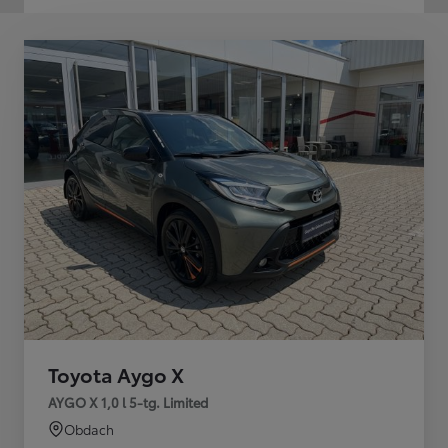
Toyota Aygo X
AYGO X 1,0 l 5-tg. Limited
Obdach